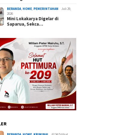
BERANDA
,
HOME
,
PEMERINTAHAN
Juli 29,
2026
Mini Lokakarya Digelar di
Saparua, Sekca…
LER
BERANDA
,
HOME
,
KRIMINAL
6134 Dilihat