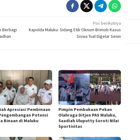
Pos berikutnya
p Berbagi
Kapolda Maluku: Sidang Etik Oknum Brimob Kasus
madhan
Siswa Tual Digelar Senin
iah Apresiasi Pembinaan
Pimpin Pembukaan Pekan
Pengembangan Potensi
Olahraga Ditjen PAS Maluku,
a Binaan di Maluku
Saadiah Uluputty Soroti Nilai
Sportivitas