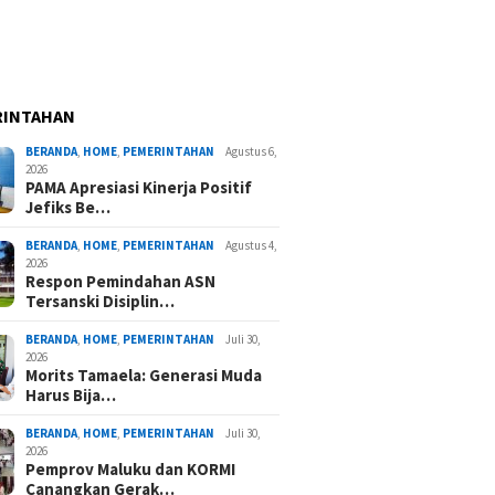
RINTAHAN
BERANDA
,
HOME
,
PEMERINTAHAN
Agustus 6,
2026
PAMA Apresiasi Kinerja Positif
Jefiks Be…
BERANDA
,
HOME
,
PEMERINTAHAN
Agustus 4,
2026
Respon Pemindahan ASN
Tersanski Disiplin…
BERANDA
,
HOME
,
PEMERINTAHAN
Juli 30,
2026
Morits Tamaela: Generasi Muda
Harus Bija…
BERANDA
,
HOME
,
PEMERINTAHAN
Juli 30,
2026
Pemprov Maluku dan KORMI
Canangkan Gerak…