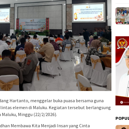
dang Hartanto, menggelar buka puasa bersama guna
lintas elemen di Maluku. Kegiatan tersebut berlangsung
a Maluku, Minggu (22/2/2026).
POPU
han Membawa Kita Menjadi Insan yang Cinta