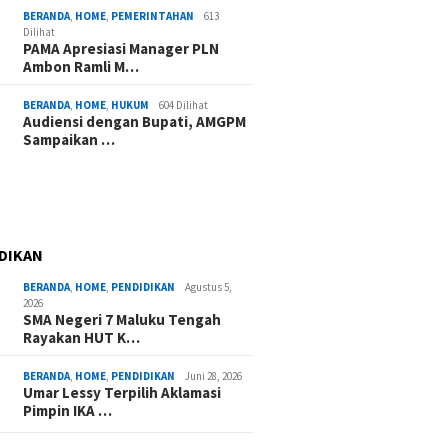
BERANDA
,
HOME
,
PEMERINTAHAN
613
Dilihat
PAMA Apresiasi Manager PLN
Ambon Ramli M…
BERANDA
,
HOME
,
HUKUM
604 Dilihat
Audiensi dengan Bupati, AMGPM
Sampaikan …
DIKAN
BERANDA
,
HOME
,
PENDIDIKAN
Agustus 5,
2026
SMA Negeri 7 Maluku Tengah
Rayakan HUT K…
BERANDA
,
HOME
,
PENDIDIKAN
Juni 28, 2026
Umar Lessy Terpilih Aklamasi
Pimpin IKA …