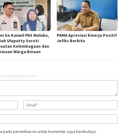
er ke Kanwil PAS Maluku,
PAMA Apresiasi Kinerja Positif
iah Uluputty Soroti
Jefiks Berhitu
uatan Kelembagaan dan
inaan Warga Binaan
as yang wajib ditandai
*
a pada peramban ini untuk komentar saya berikutnya.