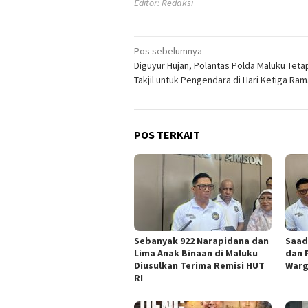
Editor: Redaksi
Navigasi
Pos sebelumnya
Diguyur Hujan, Polantas Polda Maluku Teta
pos
Takjil untuk Pengendara di Hari Ketiga Ra
POS TERKAIT
Sebanyak 922 Narapidana dan
Saad
Lima Anak Binaan di Maluku
dan 
Diusulkan Terima Remisi HUT
Warg
RI