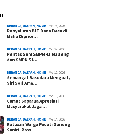
AH
BERANDA
,
DAERAH
,
HOME
Mei 28, 2026
Penyaluran BLT Dana Desa di
Mahu Diprior…
BERANDA
,
DAERAH
,
HOME
Mei 22, 2026
Pentas Seni SMPN 43 Malteng
dan SMPN 5 I…
BERANDA
,
DAERAH
,
HOME
Mei 19, 2026
Semangat Basudara Menguat,
Siri Sori Ama…
BERANDA
,
DAERAH
,
HOME
Mei 15, 2026
Camat Saparua Apresiasi
Masyarakat Jaga …
BERANDA
,
DAERAH
,
HOME
Mei 14, 2026
Ratusan Warga Padati Gunung
Saniri, Pros…