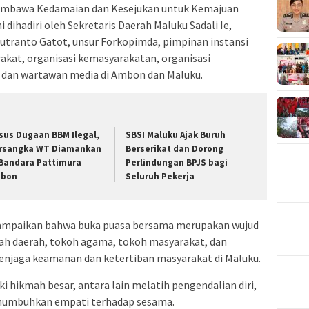
embawa Kedamaian dan Kesejukan untuk Kemajuan
 dihadiri oleh Sekretaris Daerah Maluku Sadali Ie,
tranto Gatot, unsur Forkopimda, pimpinan instansi
akat, organisasi kemasyarakatan, organisasi
 dan wartawan media di Ambon dan Maluku.
sus Dugaan BBM Ilegal,
SBSI Maluku Ajak Buruh
rsangka WT Diamankan
Berserikat dan Dorong
 Bandara Pattimura
Perlindungan BPJS bagi
bon
Seluruh Pekerja
mpaikan bahwa buka puasa bersama merupakan wujud
ah daerah, tokoh agama, tokoh masyarakat, dan
njaga keamanan dan ketertiban masyarakat di Maluku.
i hikmah besar, antara lain melatih pengendalian diri,
numbuhkan empati terhadap sesama.