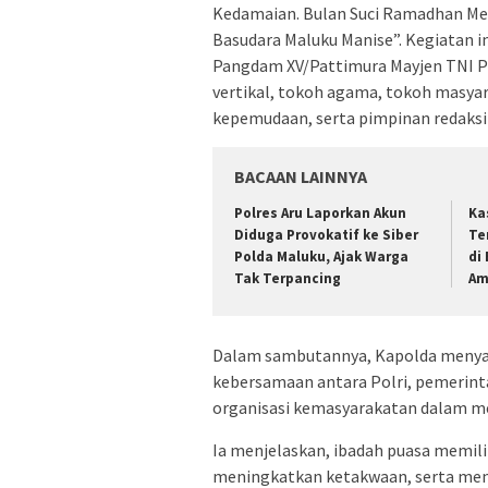
Kedamaian. Bulan Suci Ramadhan M
Basudara Maluku Manise”. Kegiatan ini
Pangdam XV/Pattimura Mayjen TNI Pu
vertikal, tokoh agama, tokoh masyar
kepemudaan, serta pimpinan redaksi
BACAAN LAINNYA
Polres Aru Laporkan Akun
Ka
Diduga Provokatif ke Siber
Te
Polda Maluku, Ajak Warga
di
Tak Terpancing
Am
Dalam sambutannya, Kapolda menya
kebersamaan antara Polri, pemerint
organisasi kemasyarakatan dalam me
Ia menjelaskan, ibadah puasa memilik
meningkatkan ketakwaan, serta me