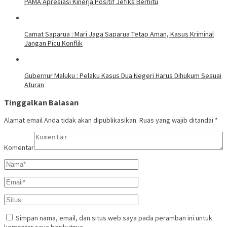
PAMA Apresiasi Kinerja Positif Jefiks Berhitu
Camat Saparua : Mari Jaga Saparua Tetap Aman, Kasus Kriminal
Jangan Picu Konflik
Gubernur Maluku : Pelaku Kasus Dua Negeri Harus Dihukum Sesuai
Aturan
Tinggalkan Balasan
Alamat email Anda tidak akan dipublikasikan.
Ruas yang wajib ditandai
*
Komentar
Simpan nama, email, dan situs web saya pada peramban ini untuk