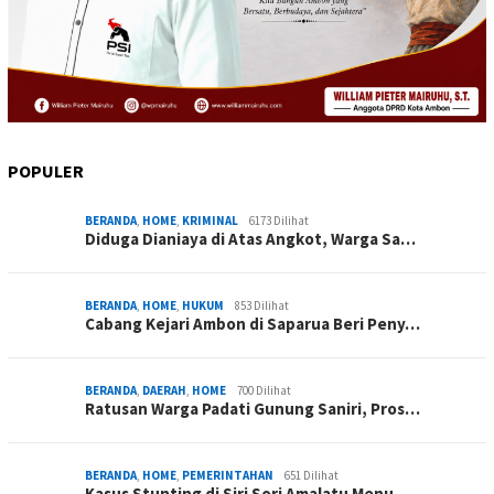
POPULER
BERANDA
,
HOME
,
KRIMINAL
6173 Dilihat
Diduga Dianiaya di Atas Angkot, Warga Sa…
BERANDA
,
HOME
,
HUKUM
853 Dilihat
Cabang Kejari Ambon di Saparua Beri Peny…
BERANDA
,
DAERAH
,
HOME
700 Dilihat
Ratusan Warga Padati Gunung Saniri, Pros…
BERANDA
,
HOME
,
PEMERINTAHAN
651 Dilihat
Kasus Stunting di Siri Sori Amalatu Menu…