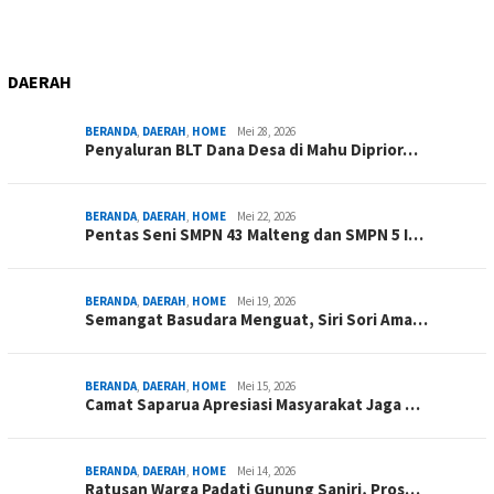
DAERAH
BERANDA
,
DAERAH
,
HOME
Mei 28, 2026
Penyaluran BLT Dana Desa di Mahu Diprior…
BERANDA
,
DAERAH
,
HOME
Mei 22, 2026
Pentas Seni SMPN 43 Malteng dan SMPN 5 I…
BERANDA
,
DAERAH
,
HOME
Mei 19, 2026
Semangat Basudara Menguat, Siri Sori Ama…
BERANDA
,
DAERAH
,
HOME
Mei 15, 2026
Camat Saparua Apresiasi Masyarakat Jaga …
BERANDA
,
DAERAH
,
HOME
Mei 14, 2026
Ratusan Warga Padati Gunung Saniri, Pros…