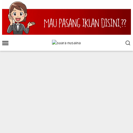
Loncat
ke
konten
Menu
Mobile