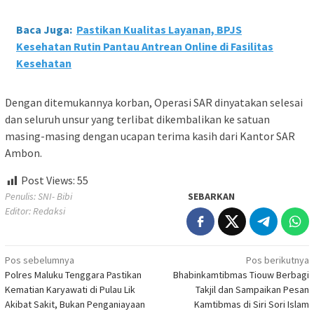
Baca Juga:
Pastikan Kualitas Layanan, BPJS
Kesehatan Rutin Pantau Antrean Online di Fasilitas
Kesehatan
Dengan ditemukannya korban, Operasi SAR dinyatakan selesai
dan seluruh unsur yang terlibat dikembalikan ke satuan
masing-masing dengan ucapan terima kasih dari Kantor SAR
Ambon.
Post Views:
55
Penulis: SNI- Bibi
SEBARKAN
Editor: Redaksi
Navigasi
Pos sebelumnya
Pos berikutnya
Polres Maluku Tenggara Pastikan
Bhabinkamtibmas Tiouw Berbagi
pos
Kematian Karyawati di Pulau Lik
Takjil dan Sampaikan Pesan
Akibat Sakit, Bukan Penganiayaan
Kamtibmas di Siri Sori Islam