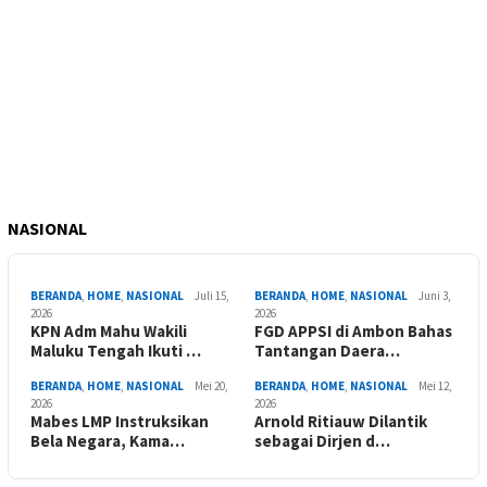
NASIONAL
BERANDA
,
HOME
,
NASIONAL
Juli 15,
BERANDA
,
HOME
,
NASIONAL
Juni 3,
2026
2026
KPN Adm Mahu Wakili
FGD APPSI di Ambon Bahas
Maluku Tengah Ikuti …
Tantangan Daera…
BERANDA
,
HOME
,
NASIONAL
Mei 20,
BERANDA
,
HOME
,
NASIONAL
Mei 12,
2026
2026
Mabes LMP Instruksikan
Arnold Ritiauw Dilantik
Bela Negara, Kama…
sebagai Dirjen d…