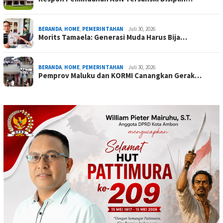
BERANDA
,
HOME
,
PEMERINTAHAN
Juli 30, 2026
Morits Tamaela: Generasi Muda Harus Bija…
BERANDA
,
HOME
,
PEMERINTAHAN
Juli 30, 2026
Pemprov Maluku dan KORMI Canangkan Gerak…