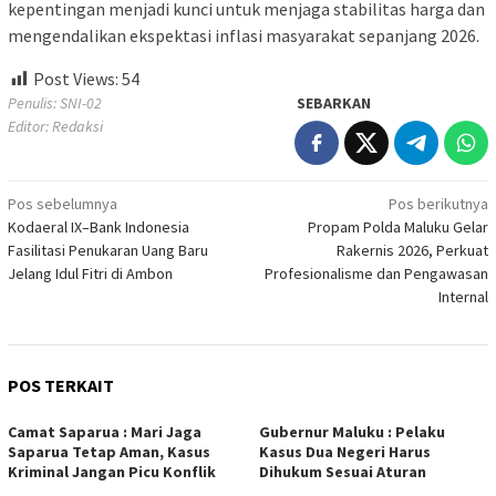
kepentingan menjadi kunci untuk menjaga stabilitas harga dan
mengendalikan ekspektasi inflasi masyarakat sepanjang 2026.
Post Views:
54
Penulis: SNI-02
SEBARKAN
Editor: Redaksi
Navigasi
Pos sebelumnya
Pos berikutnya
Kodaeral IX–Bank Indonesia
Propam Polda Maluku Gelar
pos
Fasilitasi Penukaran Uang Baru
Rakernis 2026, Perkuat
Jelang Idul Fitri di Ambon
Profesionalisme dan Pengawasan
Internal
POS TERKAIT
Camat Saparua : Mari Jaga
Gubernur Maluku : Pelaku
Saparua Tetap Aman, Kasus
Kasus Dua Negeri Harus
Kriminal Jangan Picu Konflik
Dihukum Sesuai Aturan