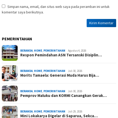
Simpan nama, email, dan situs web saya pada peramban ini untuk
komentar saya berikutnya.
PEMERINTAHAN
BERANDA
,
HOME
,
PEMERINTAHAN
Agustus 4, 2026
Respon Pemindahan ASN Tersanski Disiplin…
BERANDA
,
HOME
,
PEMERINTAHAN
Juli 30, 2026
Morits Tamaela: Generasi Muda Harus Bija…
BERANDA
,
HOME
,
PEMERINTAHAN
Juli 30, 2026
Pemprov Maluku dan KORMI Canangkan Gerak…
BERANDA
,
HOME
,
PEMERINTAHAN
Juli 29, 2026
Mini Lokakarya Digelar di Saparua, Sekca…