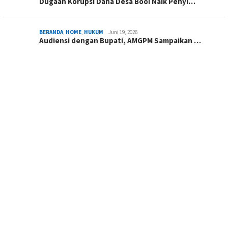
Dugaan Korupsi Dana Desa Booi Naik Penyi…
BERANDA
,
HOME
,
HUKUM
Juni 19, 2026
Audiensi dengan Bupati, AMGPM Sampaikan …