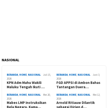
NASIONAL
BERANDA
,
HOME
,
NASIONAL
Juli 15,
BERANDA
,
HOME
,
NASIONAL
Juni 3,
2026
2026
KPN Adm Mahu Wakili
FGD APPSI di Ambon Bahas
Maluku Tengah Ikuti …
Tantangan Daera…
BERANDA
,
HOME
,
NASIONAL
Mei 20,
BERANDA
,
HOME
,
NASIONAL
Mei 12,
2026
2026
Mabes LMP Instruksikan
Arnold Ritiauw Dilantik
Bela Negara, Kama…
sebagai Dirjen d…