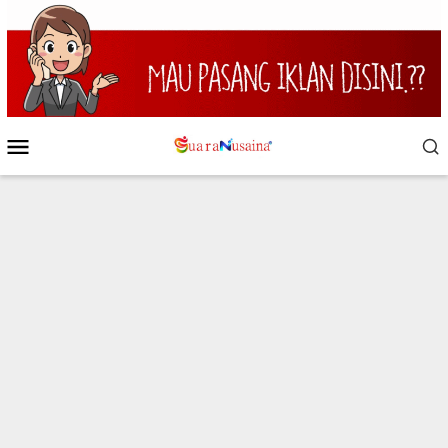
Loncat
ke
konten
Menu
Mobile