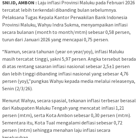
SNI.ID, AMBON :
Laju inflasi Provinsi Maluku pada Februari 2026
tercatat lebih terkendali dibanding bulan sebelumnya.
Pelaksana Tugas Kepala Kantor Perwakilan Bank Indonesia
Provinsi Maluku, Wahyu Indra Sukma, menyampaikan inflasi
secara bulanan (month to month/mtm) sebesar 0,58 persen,
turun dari Januari 2026 yang mencapai 0,75 persen.
“Namun, secara tahunan (year on year/yoy), inflasi Maluku
masih tercatat tinggi, yakni 5,97 persen. Angka tersebut berada
di atas rentang sasaran inflasi nasional sebesar 2,5±1 persen
dan lebih tinggi dibanding inflasi nasional yang sebesar 4,76
persen (yoy),”pungkas Wahyu kepada media melalui releasenya,
Senin (2/3/26).
Menurut Wahyu, secara spasial, tekanan inflasi terbesar berasal
dari Kabupaten Maluku Tengah yang mencatat inflasi 1,21
persen (mtm), serta Kota Ambon sebesar 0,30 persen (mtm).
Sementara itu, Kota Tual mengalami deflasi sebesar 0,72
persen (mtm) sehingga menahan laju inflasi secara
keseluruhan.