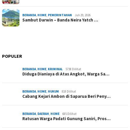
BERANDA
,
HOME
,
PEMERINTAHAN
Juli 29, 2026
Sambut Darwin – Banda Neira Yatch …
POPULER
BERANDA
,
HOME
,
KRIMINAL
5738 Dilihat
Diduga Dianiaya di Atas Angkot, Warga Sa…
BERANDA
,
HOME
,
HUKUM
818 Dilihat
Cabang Kejari Ambon di Saparua Beri Peny…
BERANDA
,
DAERAH
,
HOME
685 Dilihat
Ratusan Warga Padati Gunung Saniri, Pros…