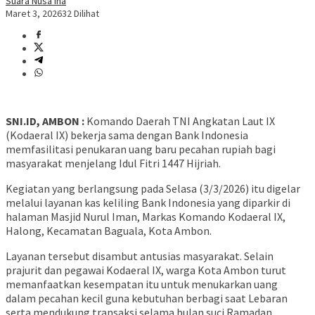
Suara Nusa Ina
Maret 3, 2026
32 Dilihat
SNI.ID, AMBON :
Komando Daerah TNI Angkatan Laut IX
(Kodaeral IX) bekerja sama dengan Bank Indonesia
memfasilitasi penukaran uang baru pecahan rupiah bagi
masyarakat menjelang Idul Fitri 1447 Hijriah.
Kegiatan yang berlangsung pada Selasa (3/3/2026) itu digelar
melalui layanan kas keliling Bank Indonesia yang diparkir di
halaman Masjid Nurul Iman, Markas Komando Kodaeral IX,
Halong, Kecamatan Baguala, Kota Ambon.
Layanan tersebut disambut antusias masyarakat. Selain
prajurit dan pegawai Kodaeral IX, warga Kota Ambon turut
memanfaatkan kesempatan itu untuk menukarkan uang
dalam pecahan kecil guna kebutuhan berbagi saat Lebaran
serta mendukung transaksi selama bulan suci Ramadan.