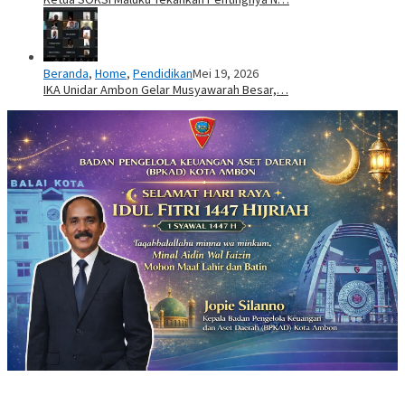
Beranda
,
Home
,
Pendidikan
Mei 19, 2026
IKA Unidar Ambon Gelar Musyawarah Besar,…