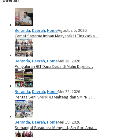
Daerah
Beranda
,
Daerah
,
Home
Agustus 5, 2026
Camat Saparua Imbau Masyarakat Tingkatka…
Beranda
,
Daerah
,
Home
Mei 28, 2026
Penyaluran BLT Dana Desa di Mahu Diprior…
Beranda
,
Daerah
,
Home
Mei 22, 2026
Pentas Seni SMPN 43 Malteng dan SMPN 5 I…
Beranda
,
Daerah
,
Home
Mei 19, 2026
Semangat Basudara Menguat, Siri Sori Ama…