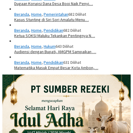
Dugaan Korupsi Dana Desa Booi Naik Penyi…
Beranda
,
Home
,
Pemerintahan
682 Dilihat
Kasus Stunting di Siri Sori Amalatu Menu…
Beranda
,
Home
,
Pendidikan
682 Dilihat
Ketua SOKSI Maluku Tekankan Pentingnya N…
Beranda
,
Home
,
Hukum
643 Dilihat
Audiensi dengan Bupati, AMGPM Sampaikan …
Beranda
,
Home
,
Pendidikan
631 Dilihat
Matematika Masuk Empat Besar Kota Ambon,…