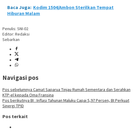
Baca Juga:
Kodim 1504/Ambon Sterilkan Tempat
Hiburan Malam
Penulis: SNI-02
Editor: Redaksi
Sebarkan
Navigasi pos
Pos sebelumnya
Camat Saparua Tinjau Rumah Sementara dan Serahkan
KTP-el kepada Oma Fransina
Pos berikutnya
BI : Inflasi Tahunan Maluku Capai 5,97 Persen, BI Perkuat
Sinergi TPID
Pos terkait