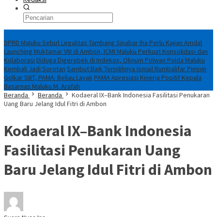
Breaking News
DPRD Maluku Sebut Legalitas Tambang Sinabar Iha Perlu Kajian Amdal
Launching Muktamar VIII di Ambon, ICMI Maluku Perkuat Konsolidasi dan
Kolaborasi
Diduga Digerebek di Indekos, Oknum Polwan Polda Maluku
Kembali Jadi Sorotan
Sambut Baik Terpilihnya Ismail Rumbalifar Pimpin
Golkar SBT, PAMA: Beliau Layak
PAMA Apresiasi Kinerja Positif Kepala
Basarnas Maluku M. Arafah
Beranda
Beranda
Kodaeral IX–Bank Indonesia Fasilitasi Penukaran
Uang Baru Jelang Idul Fitri di Ambon
Kodaeral IX–Bank Indonesia
Fasilitasi Penukaran Uang
Baru Jelang Idul Fitri di Ambon