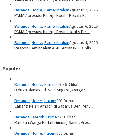
Beranda
,
Home
,
Pemerintahan
Agustus 7, 2026
PAMA Apresiasi Kinerja Positif Kepala Ba…
Beranda
,
Home
,
Pemerintahan
Agustus 6, 2026
PAMA Apresiasi Kinerja Positif Jefiks Be…
Beranda
,
Home
,
Pemerintahan
Agustus 4, 2026
Respon Pemindahan ASN Tersanski Disiplin…
Populer
Beranda
,
Home
,
Kriminal
6546 Dilihat
Diduga Dianiaya di Atas Angkot, Warga Sa…
Beranda
,
Home
,
Hukum
903 Dilihat
Cabang Kejari Ambon di Saparua Beri Peny…
Beranda
,
Daerah
,
Home
731 Dilihat
Ratusan Warga Padati Gunung Saniri, Pros…
Beranda
,
Home
,
Hukum
688 Dilihat