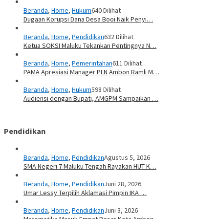
Beranda
,
Home
,
Hukum
640 Dilihat
Dugaan Korupsi Dana Desa Booi Naik Penyi…
Beranda
,
Home
,
Pendidikan
632 Dilihat
Ketua SOKSI Maluku Tekankan Pentingnya N…
Beranda
,
Home
,
Pemerintahan
611 Dilihat
PAMA Apresiasi Manager PLN Ambon Ramli M…
Beranda
,
Home
,
Hukum
598 Dilihat
Audiensi dengan Bupati, AMGPM Sampaikan …
Pendidikan
Beranda
,
Home
,
Pendidikan
Agustus 5, 2026
SMA Negeri 7 Maluku Tengah Rayakan HUT K…
Beranda
,
Home
,
Pendidikan
Juni 28, 2026
Umar Lessy Terpilih Aklamasi Pimpin IKA …
Beranda
,
Home
,
Pendidikan
Juni 3, 2026
Matematika Masuk Empat Besar Kota Ambon,…