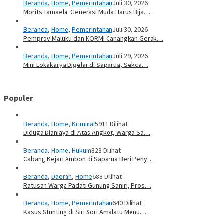
Beranda
,
Home
,
Pemerintahan
Juli 30, 2026
Morits Tamaela: Generasi Muda Harus Bija…
Beranda
,
Home
,
Pemerintahan
Juli 30, 2026
Pemprov Maluku dan KORMI Canangkan Gerak…
Beranda
,
Home
,
Pemerintahan
Juli 29, 2026
Mini Lokakarya Digelar di Saparua, Sekca…
Populer
Beranda
,
Home
,
Kriminal
5911 Dilihat
Diduga Dianiaya di Atas Angkot, Warga Sa…
Beranda
,
Home
,
Hukum
823 Dilihat
Cabang Kejari Ambon di Saparua Beri Peny…
Beranda
,
Daerah
,
Home
688 Dilihat
Ratusan Warga Padati Gunung Saniri, Pros…
Beranda
,
Home
,
Pemerintahan
640 Dilihat
Kasus Stunting di Siri Sori Amalatu Menu…