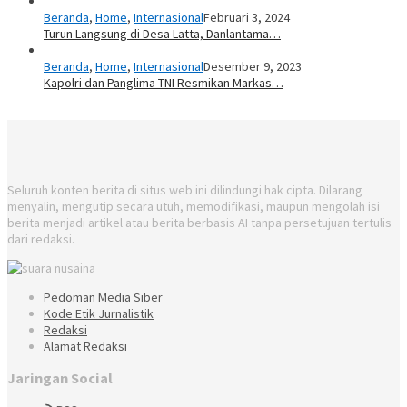
Beranda
,
Home
,
Internasional
Februari 3, 2024
Turun Langsung di Desa Latta, Danlantama…
Beranda
,
Home
,
Internasional
Desember 9, 2023
Kapolri dan Panglima TNI Resmikan Markas…
Seluruh konten berita di situs web ini dilindungi hak cipta. Dilarang
menyalin, mengutip secara utuh, memodifikasi, maupun mengolah isi
berita menjadi artikel atau berita berbasis AI tanpa persetujuan tertulis
dari redaksi.
Pedoman Media Siber
Kode Etik Jurnalistik
Redaksi
Alamat Redaksi
Jaringan Social