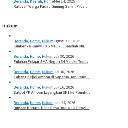
Beranda
,
Daerah
,
Home
Mei 14, 2026
Ratusan Warga Padati Gunung Saniri, Pros…
Hukum
Beranda
,
Home
,
Hukum
Agustus 6, 2026
Kunker ke Kanwil PAS Maluku, Saadiah Ulu…
Beranda
,
Home
,
Hukum
Juli 30, 2026
Puluhan Pelajar SMA Negeri 34 Maluku Ten…
Beranda
,
Home
,
Hukum
Juli 30, 2026
Cabang Kejari Ambon di Saparua Beri Peny…
Beranda
,
Home
,
Hukum
Juli 16, 2026
Satpol PP Ambon Layangkan SP1 ke Pemilik…
Beranda
,
Home
,
Hukum
Juni 24, 2026
Dugaan Korupsi Dana Desa Booi Naik Penyi…