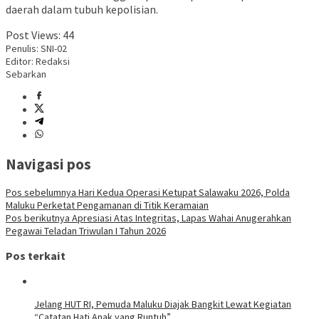
daerah dalam tubuh kepolisian.
Post Views:
44
Penulis: SNI-02
Editor: Redaksi
Sebarkan
Navigasi pos
Pos sebelumnya
Hari Kedua Operasi Ketupat Salawaku 2026, Polda
Maluku Perketat Pengamanan di Titik Keramaian
Pos berikutnya
Apresiasi Atas Integritas, Lapas Wahai Anugerahkan
Pegawai Teladan Triwulan I Tahun 2026
Pos terkait
Jelang HUT RI, Pemuda Maluku Diajak Bangkit Lewat Kegiatan
“Catatan Hati Anak yang Runtuh”