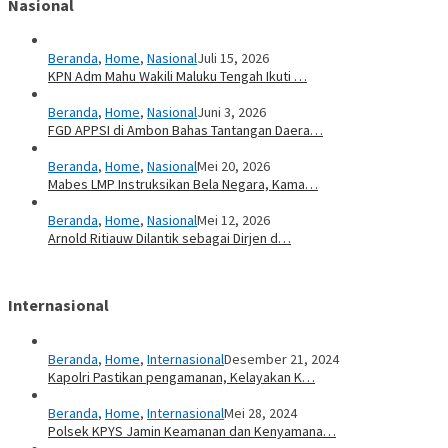
Nasional
Beranda
,
Home
,
Nasional
Juli 15, 2026
KPN Adm Mahu Wakili Maluku Tengah Ikuti …
Beranda
,
Home
,
Nasional
Juni 3, 2026
FGD APPSI di Ambon Bahas Tantangan Daera…
Beranda
,
Home
,
Nasional
Mei 20, 2026
Mabes LMP Instruksikan Bela Negara, Kama…
Beranda
,
Home
,
Nasional
Mei 12, 2026
Arnold Ritiauw Dilantik sebagai Dirjen d…
Internasional
Beranda
,
Home
,
Internasional
Desember 21, 2024
Kapolri Pastikan pengamanan, Kelayakan K…
Beranda
,
Home
,
Internasional
Mei 28, 2024
Polsek KPYS Jamin Keamanan dan Kenyamana…