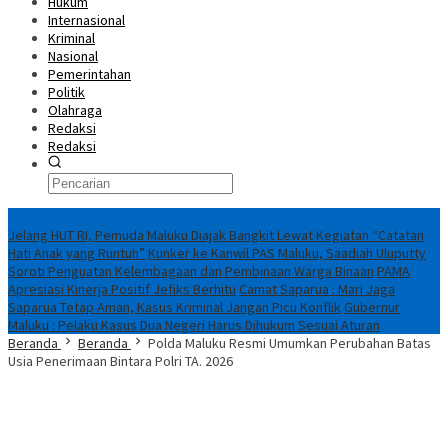
Hukum
Internasional
Kriminal
Nasional
Pemerintahan
Politik
Olahraga
Redaksi
Redaksi
Breaking News
Jelang HUT RI, Pemuda Maluku Diajak Bangkit Lewat Kegiatan “Catatan
Hati Anak yang Runtuh”
Kunker ke Kanwil PAS Maluku, Saadiah Uluputty
Soroti Penguatan Kelembagaan dan Pembinaan Warga Binaan
PAMA
Apresiasi Kinerja Positif Jefiks Berhitu
Camat Saparua : Mari Jaga
Saparua Tetap Aman, Kasus Kriminal Jangan Picu Konflik
Gubernur
Maluku : Pelaku Kasus Dua Negeri Harus Dihukum Sesuai Aturan
Beranda
Beranda
Polda Maluku Resmi Umumkan Perubahan Batas
Usia Penerimaan Bintara Polri TA. 2026