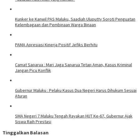
Kunker ke Kanwil PAS Maluku, Saadiah Uluputty Soroti Penguatan
Kelembagaan dan Pembinaan Warga Binaan
PAMA Apresiasi Kinerja Positif Jefiks Berhitu
Camat Saparua : Mari Jaga Saparua Tetap Aman, Kasus Kriminal
Jangan Picu Konflik
Gubernur Maluku : Pelaku Kasus Dua Negeri Harus Dihukum Sesuai
Aturan
SMA Negeri 7 Maluku Tengah Rayakan HUT Ke-67, Gubernur Ajak
Siswa Raih Prestasi
Tinggalkan Balasan