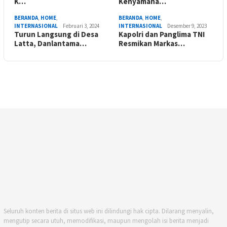
K…
Kenyamana…
BERANDA
,
HOME
,
BERANDA
,
HOME
,
INTERNASIONAL
Februari 3, 2024
INTERNASIONAL
Desember 9, 2023
Turun Langsung di Desa
Kapolri dan Panglima TNI
Latta, Danlantama…
Resmikan Markas…
Seluruh konten berita di situs web ini dilindungi hak cipta. Dilarang menyalin,
mengutip secara utuh, memodifikasi, maupun mengolah isi berita menjadi