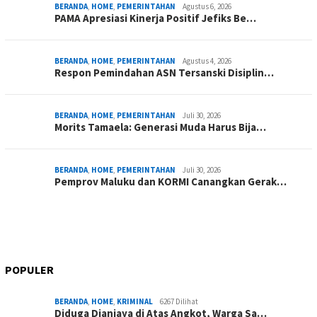
BERANDA
,
HOME
,
PEMERINTAHAN
Agustus 6, 2026
PAMA Apresiasi Kinerja Positif Jefiks Be…
BERANDA
,
HOME
,
PEMERINTAHAN
Agustus 4, 2026
Respon Pemindahan ASN Tersanski Disiplin…
BERANDA
,
HOME
,
PEMERINTAHAN
Juli 30, 2026
Morits Tamaela: Generasi Muda Harus Bija…
BERANDA
,
HOME
,
PEMERINTAHAN
Juli 30, 2026
Pemprov Maluku dan KORMI Canangkan Gerak…
POPULER
BERANDA
,
HOME
,
KRIMINAL
6267 Dilihat
Diduga Dianiaya di Atas Angkot, Warga Sa…