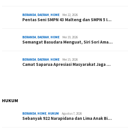
BERANDA
,
DAERAH
,
HOME
Mei 22, 2026
Pentas Seni SMPN 43 Malteng dan SMPN 5 I…
BERANDA
,
DAERAH
,
HOME
Mei 19, 2026
Semangat Basudara Menguat, Siri Sori Ama…
BERANDA
,
DAERAH
,
HOME
Mei 15, 2026
Camat Saparua Apresiasi Masyarakat Jaga …
HUKUM
BERANDA
,
HOME
,
HUKUM
Agustus 7, 2026
Sebanyak 922 Narapidana dan Lima Anak Bi…