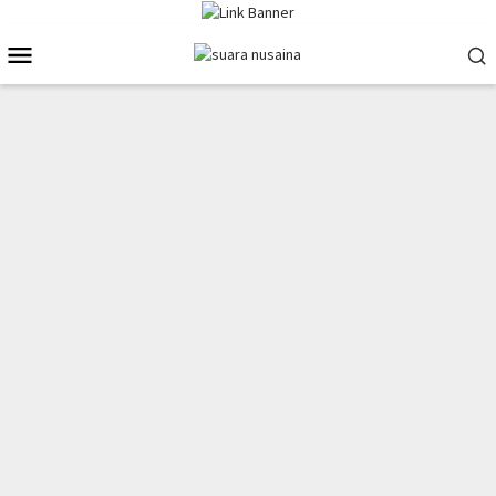
Loncat
ke
Menu
konten
Mobile