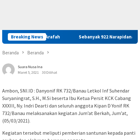
rnas Maluku M. Arafah
Breaking News
Sebanyak 922 Narapidana dan Lima A
Beranda
Beranda
Suara Nusa Ina
Maret 5, 2021
30 Dilihat
Ambon, SNI.ID : Danyonif RK 732/Banau Letkol Inf Suhendar
Suryaningrat, S.H., M.Si beserta Ibu Ketua Persit KCK Cabang
XXXIII, Ny. Indri Dearti dan seluruh anggota Kipan D Yonif RK
732/Banau melaksanakan kegiatan Jum’at Berkah, Jum’at,
(05/03/2021).
Kegiatan tersebut meliputi pemberian santunan kepada panti