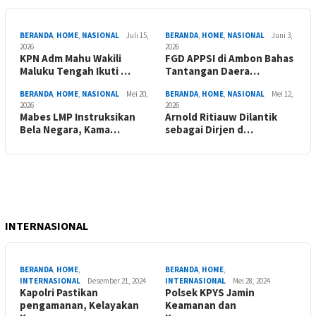
BERANDA
,
HOME
,
NASIONAL
Juli 15,
BERANDA
,
HOME
,
NASIONAL
Juni 3,
2026
2026
KPN Adm Mahu Wakili
FGD APPSI di Ambon Bahas
Maluku Tengah Ikuti …
Tantangan Daera…
BERANDA
,
HOME
,
NASIONAL
Mei 20,
BERANDA
,
HOME
,
NASIONAL
Mei 12,
2026
2026
Mabes LMP Instruksikan
Arnold Ritiauw Dilantik
Bela Negara, Kama…
sebagai Dirjen d…
INTERNASIONAL
BERANDA
,
HOME
,
BERANDA
,
HOME
,
INTERNASIONAL
Desember 21, 2024
INTERNASIONAL
Mei 28, 2024
Kapolri Pastikan
Polsek KPYS Jamin
pengamanan, Kelayakan
Keamanan dan