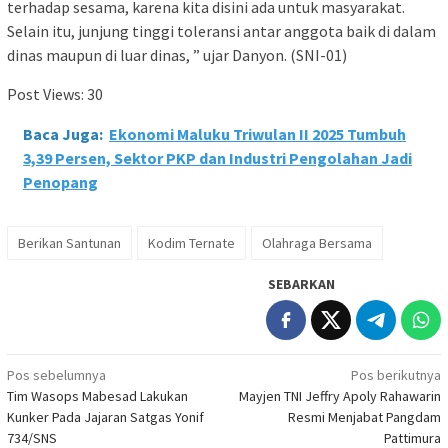
terhadap sesama, karena kita disini ada untuk masyarakat.
Selain itu, junjung tinggi toleransi antar anggota baik di dalam
dinas maupun di luar dinas, ” ujar Danyon. (SNI-01)
Post Views:
30
Baca Juga:
Ekonomi Maluku Triwulan II 2025 Tumbuh
3,39 Persen, Sektor PKP dan Industri Pengolahan Jadi
Penopang
Berikan Santunan
Kodim Ternate
Olahraga Bersama
SEBARKAN
Navigasi
Pos sebelumnya
Pos berikutnya
Tim Wasops Mabesad Lakukan
Mayjen TNI Jeffry Apoly Rahawarin
pos
Kunker Pada Jajaran Satgas Yonif
Resmi Menjabat Pangdam
734/SNS
Pattimura