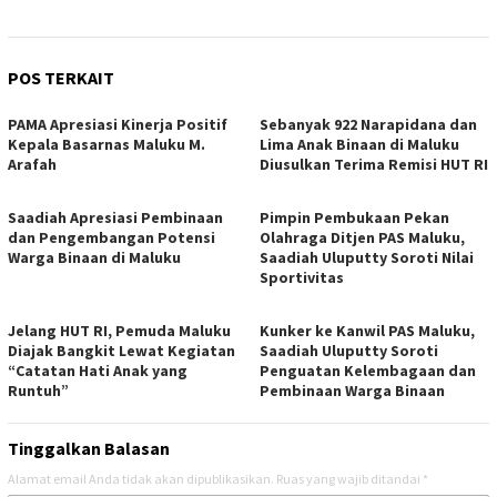
POS TERKAIT
PAMA Apresiasi Kinerja Positif
Sebanyak 922 Narapidana dan
Kepala Basarnas Maluku M.
Lima Anak Binaan di Maluku
Arafah
Diusulkan Terima Remisi HUT RI
Saadiah Apresiasi Pembinaan
Pimpin Pembukaan Pekan
dan Pengembangan Potensi
Olahraga Ditjen PAS Maluku,
Warga Binaan di Maluku
Saadiah Uluputty Soroti Nilai
Sportivitas
Jelang HUT RI, Pemuda Maluku
Kunker ke Kanwil PAS Maluku,
Diajak Bangkit Lewat Kegiatan
Saadiah Uluputty Soroti
“Catatan Hati Anak yang
Penguatan Kelembagaan dan
Runtuh”
Pembinaan Warga Binaan
Tinggalkan Balasan
Alamat email Anda tidak akan dipublikasikan.
Ruas yang wajib ditandai
*