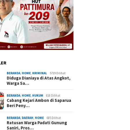
LER
BERANDA
,
HOME
,
KRIMINAL
5719 Dilihat
Diduga Dianiaya di Atas Angkot,
Warga Sa…
BERANDA
,
HOME
,
HUKUM
818 Dilihat
Cabang Kejari Ambon di Saparua
Beri Peny…
BERANDA
,
DAERAH
,
HOME
685 Dilihat
Ratusan Warga Padati Gunung
Saniri, Pros…