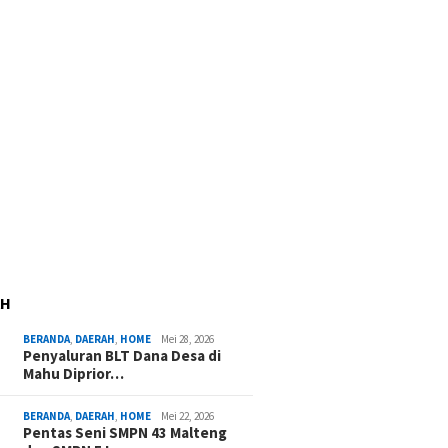
AH
BERANDA
,
DAERAH
,
HOME
Mei 28, 2026
Penyaluran BLT Dana Desa di
Mahu Diprior…
BERANDA
,
DAERAH
,
HOME
Mei 22, 2026
Pentas Seni SMPN 43 Malteng