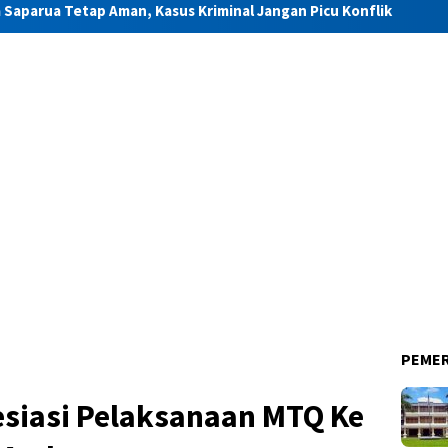
n, Kasus Kriminal Jangan Picu Konflik
Gubernur Maluku :
PEME
esiasi Pelaksanaan MTQ Ke