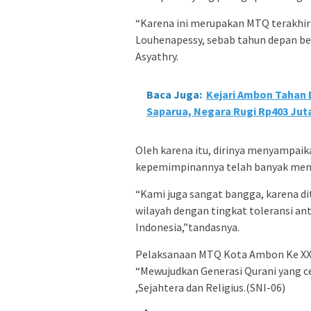
“Karena ini merupakan MTQ terakhir
Louhenapessy, sebab tahun depan beli
Asyathry.
Baca Juga:
Kejari Ambon Tahan
Saparua, Negara Rugi Rp403 Jut
Oleh karena itu, dirinya menyampai
kepemimpinannya telah banyak mend
“Kami juga sangat bangga, karena d
wilayah dengan tingkat toleransi an
Indonesia,”tandasnya.
Pelaksanaan MTQ Kota Ambon Ke XXI
“Mewujudkan Generasi Qurani yang c
,Sejahtera dan Religius.(SNI-06)