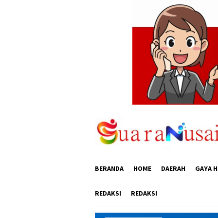
Loncat
ke
konten
BERANDA
HOME
DAERAH
GAYA H
REDAKSI
REDAKSI