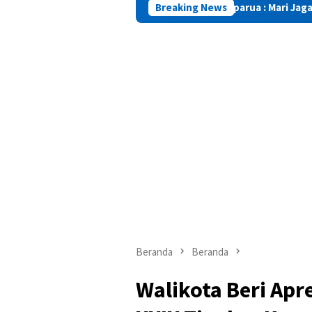
Camat Saparua : Mari Jaga Saparua Tetap Ama
Breaking News
Beranda
Beranda
Walikota Beri Apr