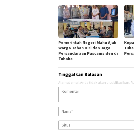
Pemerintah Negeri Mahu Ajak
Kepa
Warga Tahan Diri dan Jaga
Tuha
Persaudaraan Pascainsiden di
Pers
Tuhaha
Tinggalkan Balasan
Alamat email Anda tidak akan dipublikasikan.
Ru