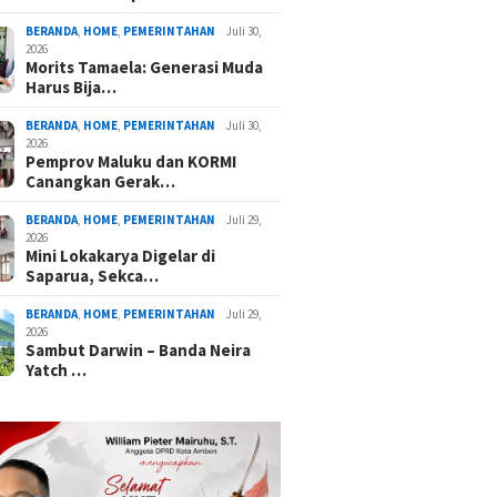
BERANDA
,
HOME
,
PEMERINTAHAN
Juli 30,
2026
Morits Tamaela: Generasi Muda
Harus Bija…
BERANDA
,
HOME
,
PEMERINTAHAN
Juli 30,
2026
Pemprov Maluku dan KORMI
Canangkan Gerak…
BERANDA
,
HOME
,
PEMERINTAHAN
Juli 29,
2026
Mini Lokakarya Digelar di
Saparua, Sekca…
BERANDA
,
HOME
,
PEMERINTAHAN
Juli 29,
2026
Sambut Darwin – Banda Neira
Yatch …