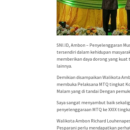
SNI.ID, Ambon – Penyelenggaran Musa
tersendiri dalam kehidupan masyarak
memberikan daya dorong yang kuat t
lainnya.
Demikian disampaikan Walikota Am
membuka Pelaksana MTQ tingkat Kota
Malam yang di tandai Dengan pemuku
Saya sangat menyambut baik sekalig
penyelenggaraan MTQ ke XXIX tingka
Walikota Ambon Richard Louhenape
Pesparani perlu mendapatkan perha