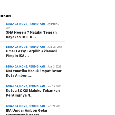
DIKAN
BERANDA
,
HOME
,
PENDIDIKAN
Agustus 5,
2026
SMA Negeri 7 Maluku Tengah
Rayakan HUT K…
BERANDA
,
HOME
,
PENDIDIKAN
Juni 28, 2026
Umar Lessy Terpilih Aklamasi
Pimpin IKA …
BERANDA
,
HOME
,
PENDIDIKAN
Juni 3, 2026
Matematika Masuk Empat Besar
Kota Ambon,…
BERANDA
,
HOME
,
PENDIDIKAN
Mei 25, 2026
Ketua SOKSI Maluku Tekankan
Pentingnya N…
BERANDA
,
HOME
,
PENDIDIKAN
Mei 19, 2026
IKA Unidar Ambon Gelar
Musyawarah Besar,…