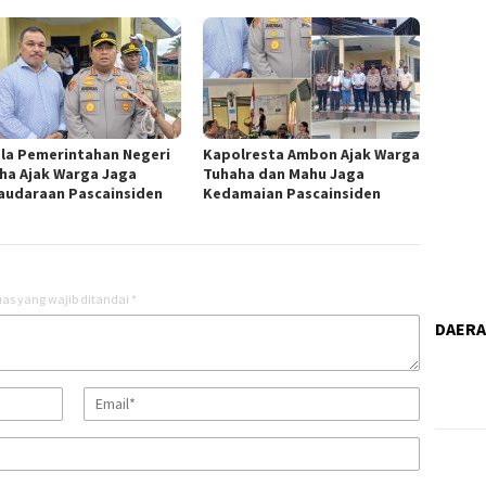
la Pemerintahan Negeri
Kapolresta Ambon Ajak Warga
ha Ajak Warga Jaga
Tuhaha dan Mahu Jaga
audaraan Pascainsiden
Kedamaian Pascainsiden
as yang wajib ditandai
*
DAER