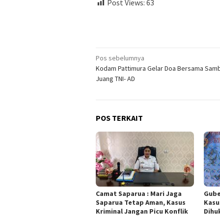
Post Views:
63
Navigasi
Pos sebelumnya
Kodam Pattimura Gelar Doa Bersama Samb
pos
Juang TNI- AD
POS TERKAIT
Camat Saparua : Mari Jaga
Gube
Saparua Tetap Aman, Kasus
Kasu
Kriminal Jangan Picu Konflik
Dihu