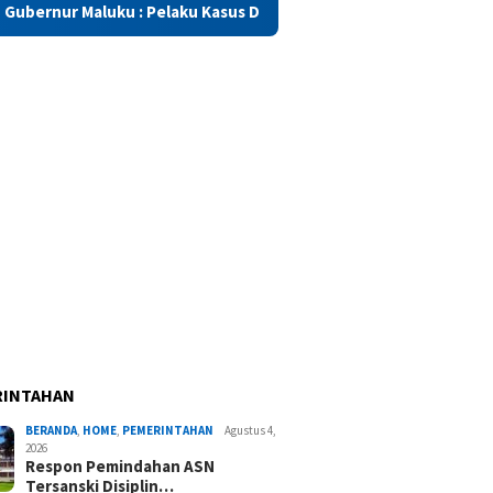
 Pelaku Kasus Dua Negeri Harus Dihukum Sesuai Aturan
S
RINTAHAN
BERANDA
,
HOME
,
PEMERINTAHAN
Agustus 4,
2026
Respon Pemindahan ASN
Tersanski Disiplin…