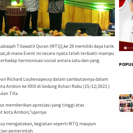
baqah Tilawatil Quran (MTQ),ke 29 memiliki daya tarik
at,di mana Event ini secara nyata telah terbukti mampu
erhadap harmonisasi sosial antara satu dan yang
POPU
bon Richard Louhenapessy dalam sambutannya dalam
 Ambon ke XXIX di Gedung Ashari Rabu (15/12/2021 )
lan Tifa.
us memberikan apresiasi yang tinggi atas
t kota Ambon,”ujarnya
ssy mengatakan, kegiatan seperti MTQ maupun
tian pemerintah.