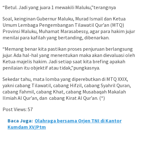
“Betul. Jadi yang juara 1 mewakili Maluku,”terangnya
Soal, keinginan Gubernur Maluku, Murad Ismail dan Ketua
Umum Lembaga Pengembangan Tilawatil Qur’an (MTQ)
Provinsi Maluku, Muhamat Marasabessy, agar para hakim jujur
menilai para kafilah yang bertanding, dibenarkan.
“Memang benar kita pastikan proses penjuruan berlangsung
jujur. Ada hal-hal yang menentukan maka akan dievaluasi oleh
Ketua majelis hakim. Jadi setiap saat kita brefing apakah
penilaian itu objektif atau tidak,”pungkasnya.
Sekedar tahu, mata lomba yang diperebutkan di MTQ XXIX,
yakni cabang Tilawatil, cabang Hifzil, cabang Syahril Quran,
cabang Fahmil, cabang Khat, cabang Musabaqah Makalah
Ilmiah Al Qur’an, dan cabang Kirat Al Qur’an. (*)
Post Views:
57
Baca Juga:
Olahraga bersama Orjen TNI di Kantor
Kumdam XV/Ptm