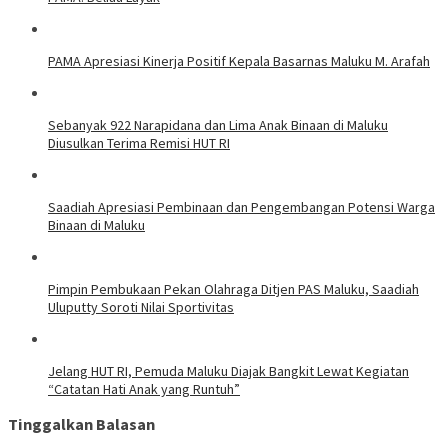
PAMA Apresiasi Kinerja Positif Kepala Basarnas Maluku M. Arafah
Sebanyak 922 Narapidana dan Lima Anak Binaan di Maluku
Diusulkan Terima Remisi HUT RI
Saadiah Apresiasi Pembinaan dan Pengembangan Potensi Warga
Binaan di Maluku
Pimpin Pembukaan Pekan Olahraga Ditjen PAS Maluku, Saadiah
Uluputty Soroti Nilai Sportivitas
Jelang HUT RI, Pemuda Maluku Diajak Bangkit Lewat Kegiatan
“Catatan Hati Anak yang Runtuh”
Tinggalkan Balasan