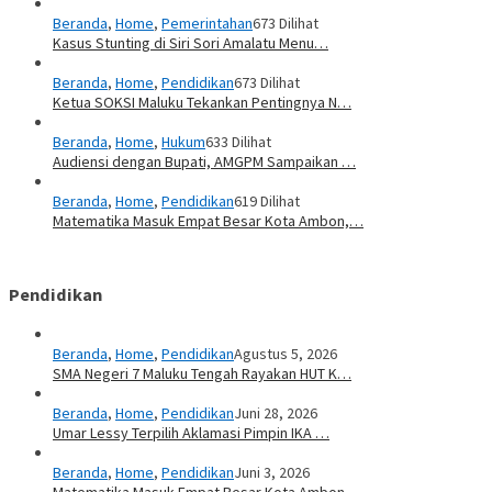
Beranda
,
Home
,
Pemerintahan
673 Dilihat
Kasus Stunting di Siri Sori Amalatu Menu…
Beranda
,
Home
,
Pendidikan
673 Dilihat
Ketua SOKSI Maluku Tekankan Pentingnya N…
Beranda
,
Home
,
Hukum
633 Dilihat
Audiensi dengan Bupati, AMGPM Sampaikan …
Beranda
,
Home
,
Pendidikan
619 Dilihat
Matematika Masuk Empat Besar Kota Ambon,…
Pendidikan
Beranda
,
Home
,
Pendidikan
Agustus 5, 2026
SMA Negeri 7 Maluku Tengah Rayakan HUT K…
Beranda
,
Home
,
Pendidikan
Juni 28, 2026
Umar Lessy Terpilih Aklamasi Pimpin IKA …
Beranda
,
Home
,
Pendidikan
Juni 3, 2026
Matematika Masuk Empat Besar Kota Ambon,…