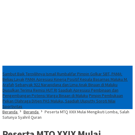
Breaking News
Sambut Baik Terpilihnya Ismail Rumbalifar Pimpin Golkar SBT, PAMA:
Beliau Layak
PAMA Apresiasi Kinerja Positif Kepala Basarnas Maluku M.
Arafah
Sebanyak 922 Narapidana dan Lima Anak Binaan di Maluku
Diusulkan Terima Remisi HUT RI
Saadiah Apresiasi Pembinaan dan
Pengembangan Potensi Warga Binaan di Maluku
Pimpin Pembukaan
Pekan Olahraga Ditjen PAS Maluku, Saadiah Uluputty Soroti Nilai
Sportivitas
Beranda
Beranda
Peserta MTQ XXIX Mulai Mengikuti Lomba, Salah
Satunya Syahril Quran
Peserta MTQ XXIX Mulai