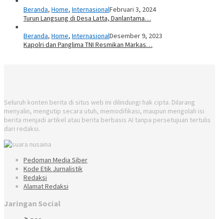
Beranda
,
Home
,
Internasional
Februari 3, 2024
Turun Langsung di Desa Latta, Danlantama…
Beranda
,
Home
,
Internasional
Desember 9, 2023
Kapolri dan Panglima TNI Resmikan Markas…
Seluruh konten berita di situs web ini dilindungi hak cipta. Dilarang
menyalin, mengutip secara utuh, memodifikasi, maupun mengolah isi
berita menjadi artikel atau berita berbasis AI tanpa persetujuan tertulis
dari redaksi.
Pedoman Media Siber
Kode Etik Jurnalistik
Redaksi
Alamat Redaksi
Jaringan Social