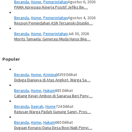
Beranda
,
Home
,
Pemerintahan
Agustus 6, 2026
PAMA Apresiasi Kinerja Positif Jefiks Be…
Beranda
,
Home
,
Pemerintahan
Agustus 4, 2026
Respon Pemindahan ASN Tersanski Disiplin…
Beranda
,
Home
,
Pemerintahan
Juli 30, 2026
Morits Tamaela: Generasi Muda Harus Bija…
Populer
Beranda
,
Home
,
Kriminal
6359 Dilihat
Diduga Dianiaya di Atas Angkot, Warga Sa…
Beranda
,
Home
,
Hukum
885 Dilihat
Cabang Kejari Ambon di Saparua Beri Peny…
Beranda
,
Daerah
,
Home
724 Dilihat
Ratusan Warga Padati Gunung Saniri, Pros…
Beranda
,
Home
,
Hukum
680 Dilihat
Dugaan Korupsi Dana Desa Booi Naik Penyi…