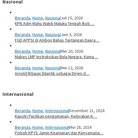
Nasional
Beranda
,
Home
,
Nasional
Juli 15, 2026
KPN Adm Mahu Wakili Maluku Tengah Ikuti …
Beranda
,
Home
,
Nasional
Juni 3, 2026
FGD APPSI di Ambon Bahas Tantangan Daera…
Beranda
,
Home
,
Nasional
Mei 20, 2026
Mabes LMP Instruksikan Bela Negara, Kama…
Beranda
,
Home
,
Nasional
Mei 12, 2026
Arnold Ritiauw Dilantik sebagai Dirjen d…
Internasional
Beranda
,
Home
,
Internasional
Desember 21, 2024
Kapolri Pastikan pengamanan, Kelayakan K…
Beranda
,
Home
,
Internasional
Mei 28, 2024
Polsek KPYS Jamin Keamanan dan Kenyamana…