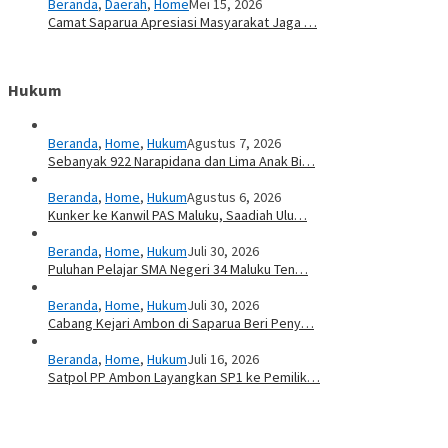
Beranda
,
Daerah
,
Home
Mei 15, 2026
Camat Saparua Apresiasi Masyarakat Jaga …
Hukum
Beranda
,
Home
,
Hukum
Agustus 7, 2026
Sebanyak 922 Narapidana dan Lima Anak Bi…
Beranda
,
Home
,
Hukum
Agustus 6, 2026
Kunker ke Kanwil PAS Maluku, Saadiah Ulu…
Beranda
,
Home
,
Hukum
Juli 30, 2026
Puluhan Pelajar SMA Negeri 34 Maluku Ten…
Beranda
,
Home
,
Hukum
Juli 30, 2026
Cabang Kejari Ambon di Saparua Beri Peny…
Beranda
,
Home
,
Hukum
Juli 16, 2026
Satpol PP Ambon Layangkan SP1 ke Pemilik…