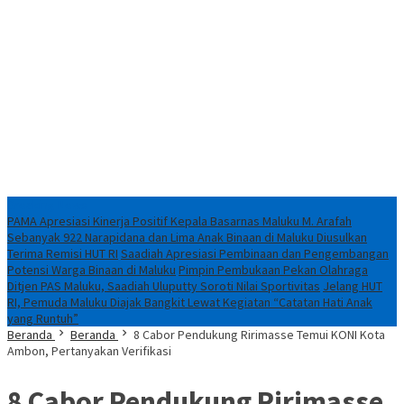
Breaking News
PAMA Apresiasi Kinerja Positif Kepala Basarnas Maluku M. Arafah
Sebanyak 922 Narapidana dan Lima Anak Binaan di Maluku Diusulkan
Terima Remisi HUT RI
Saadiah Apresiasi Pembinaan dan Pengembangan
Potensi Warga Binaan di Maluku
Pimpin Pembukaan Pekan Olahraga
Ditjen PAS Maluku, Saadiah Uluputty Soroti Nilai Sportivitas
Jelang HUT
RI, Pemuda Maluku Diajak Bangkit Lewat Kegiatan “Catatan Hati Anak
yang Runtuh”
Beranda
Beranda
8 Cabor Pendukung Ririmasse Temui KONI Kota
Ambon, Pertanyakan Verifikasi
8 Cabor Pendukung Ririmasse