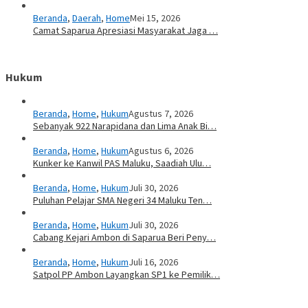
Beranda
,
Daerah
,
Home
Mei 15, 2026
Camat Saparua Apresiasi Masyarakat Jaga …
Hukum
Beranda
,
Home
,
Hukum
Agustus 7, 2026
Sebanyak 922 Narapidana dan Lima Anak Bi…
Beranda
,
Home
,
Hukum
Agustus 6, 2026
Kunker ke Kanwil PAS Maluku, Saadiah Ulu…
Beranda
,
Home
,
Hukum
Juli 30, 2026
Puluhan Pelajar SMA Negeri 34 Maluku Ten…
Beranda
,
Home
,
Hukum
Juli 30, 2026
Cabang Kejari Ambon di Saparua Beri Peny…
Beranda
,
Home
,
Hukum
Juli 16, 2026
Satpol PP Ambon Layangkan SP1 ke Pemilik…