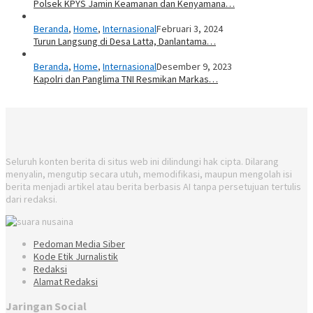
Polsek KPYS Jamin Keamanan dan Kenyamana…
Beranda
,
Home
,
Internasional
Februari 3, 2024
Turun Langsung di Desa Latta, Danlantama…
Beranda
,
Home
,
Internasional
Desember 9, 2023
Kapolri dan Panglima TNI Resmikan Markas…
Seluruh konten berita di situs web ini dilindungi hak cipta. Dilarang
menyalin, mengutip secara utuh, memodifikasi, maupun mengolah isi
berita menjadi artikel atau berita berbasis AI tanpa persetujuan tertulis
dari redaksi.
Pedoman Media Siber
Kode Etik Jurnalistik
Redaksi
Alamat Redaksi
Jaringan Social