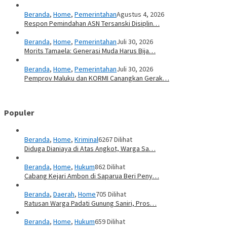
Beranda
,
Home
,
Pemerintahan
Agustus 4, 2026
Respon Pemindahan ASN Tersanski Disiplin…
Beranda
,
Home
,
Pemerintahan
Juli 30, 2026
Morits Tamaela: Generasi Muda Harus Bija…
Beranda
,
Home
,
Pemerintahan
Juli 30, 2026
Pemprov Maluku dan KORMI Canangkan Gerak…
Populer
Beranda
,
Home
,
Kriminal
6267 Dilihat
Diduga Dianiaya di Atas Angkot, Warga Sa…
Beranda
,
Home
,
Hukum
862 Dilihat
Cabang Kejari Ambon di Saparua Beri Peny…
Beranda
,
Daerah
,
Home
705 Dilihat
Ratusan Warga Padati Gunung Saniri, Pros…
Beranda
,
Home
,
Hukum
659 Dilihat