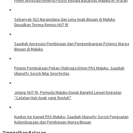
PAMA Apresiasi Kinerja Positif Kepala Basarnas Maluku M. Arafah
Sebanyak 922 Narapidana dan Lima Anak Binaan di Maluku
Diusulkan Terima Remisi HUT RI
Saadiah Apresiasi Pembinaan dan Pengembangan Potensi Warga
Binaan di Maluku
Pimpin Pembukaan Pekan Olahraga Ditjen PAS Maluku, Saadiah
Uluputty Soroti Nilai Sportivitas
Jelang HUT RI, Pemuda Maluku Diajak Bangkit Lewat Kegiatan
“Catatan Hati Anak yang Runtuh”
Kunker ke Kanwil PAS Maluku, Saadiah Uluputty Soroti Penguatan
Kelembagaan dan Pembinaan Warga Binaan
Tinggalkan Balasan