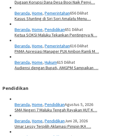
Dugaan Korupsi Dana Desa Booi Naik Penyi…
Beranda
,
Home
,
Pemerintahan
656 Dilihat
Kasus Stunting di Siri Sori Amalatu Menu…
Beranda
,
Home
,
Pendidikan
651 Dilihat
Ketua SOKSI Maluku Tekankan Pentingnya N…
Beranda
,
Home
,
Pemerintahan
616 Dilihat
PAMA Apresiasi Manager PLN Ambon Ramli M…
Beranda
,
Home
,
Hukum
615 Dilihat
Audiensi dengan Bupati, AMGPM Sampaikan …
Pendidikan
Beranda
,
Home
,
Pendidikan
Agustus 5, 2026
SMA Negeri 7 Maluku Tengah Rayakan HUT K…
Beranda
,
Home
,
Pendidikan
Juni 28, 2026
Umar Lessy Terpilih Aklamasi Pimpin IKA …