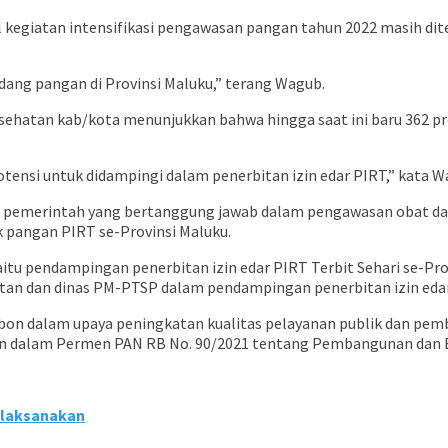
il kegiatan intensifikasi pengawasan pangan tahun 2022 masih d
dang pangan di Provinsi Maluku,” terang Wagub.
ehatan kab/kota menunjukkan bahwa hingga saat ini baru 362 p
otensi untuk didampingi dalam penerbitan izin edar PIRT,” kata
 pemerintah yang bertanggung jawab dalam pengawasan obat dan 
 pangan PIRT se-Provinsi Maluku.
itu pendampingan penerbitan izin edar PIRT Terbit Sehari se-Pr
tan dan dinas PM-PTSP dalam pendampingan penerbitan izin edar
n dalam upaya peningkatan kualitas pelayanan publik dan pemba
an dalam Permen PAN RB No. 90/2021 tentang Pembangunan dan E
i laksanakan