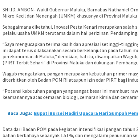
SNI.ID, AMBON- Wakil Gubernur Maluku, Barnabas Nathaniel O
Mikro Kecil dan Menengah (UMKM) khususnya di Provinsi Maluku
Sebagaimana diketahui, Inovasi Pesta Kenari merupakan salah
pelaku usaha UMKM terutama dalam hal perizinan. Pendamping
“Saya mengucapkan terima kasih dan apresiasi setinggi-tinggin
ini dapat terus dilaksanakan secara berkelanjutan pada tahun
perekonomian di Maluku,” demikian, hal itu, disampaikan Wagub
(PIRT Terbit Sehari” di Provinsi Maluku dan dukungan Pemba
Wagub mengatakan, pangan merupakan kebutuhan primer masyarak
diterbitkan oleh Badan POM RI ataupun izin edar PIRT bagi ind
“Potensi kebutuhan pangan yang sangat besar ini membuat rawan
keamanannya atas cemaran biologi, cemaran kimia dan cemaran 
Baca Juga:
Bupati Bursel Hadiri Upacara Hari Sumpah Pem
Data dari Badan POM pada kegiatan intensifikasi pangan tahu
bahan berbahaya sebanyak 1.51%, dan mengalami penurunan seb