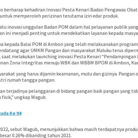
rno berharap kehadiran Inovasi Pesta Kenari Badan Pengawas O
 untuk memperoleh perizinan terutama izin edar produk.
 satu inovasi unggulan Badan POM dalam hal pelayanan publik y
an ini menjadi penting untuk mendekatkan layanan kepada masya
ya kepada Balai POM di Ambon yang telah melaksanakan program i
 mendatang agar UMKM Pangan dan masyarakat Maluku terus diper
, saat melakukan launching inovasi Pesta Kenari “Pendampingan 
ngunan Zona Integritas menuju WBK dan WBBM BPOM di Ambon, Ka
at yang harus dijamin keamanan, mutu dan gizinya. Pangan olah
ustri rumah tangga pangan.
 terjadinya pelanggaran di bidang pangan baik pangan yang tida
fisik,” ungkap Wagub.
uda Ke 94
n 2022, sebut Wagub, menunjukkan bahwa masih terdapatnya prod
esar 0.26% dibanding tahun 2021.