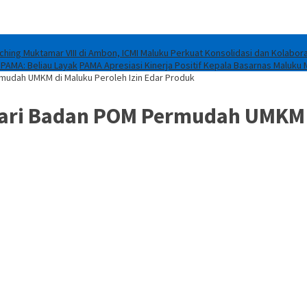
ching Muktamar VIII di Ambon, ICMI Maluku Perkuat Konsolidasi dan Kolabora
 PAMA: Beliau Layak
PAMA Apresiasi Kinerja Positif Kepala Basarnas Maluku 
mudah UMKM di Maluku Peroleh Izin Edar Produk
ari Badan POM Permudah UMKM d