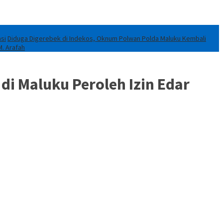
si
Diduga Digerebek di Indekos, Oknum Polwan Polda Maluku Kembali
M. Arafah
i Maluku Peroleh Izin Edar