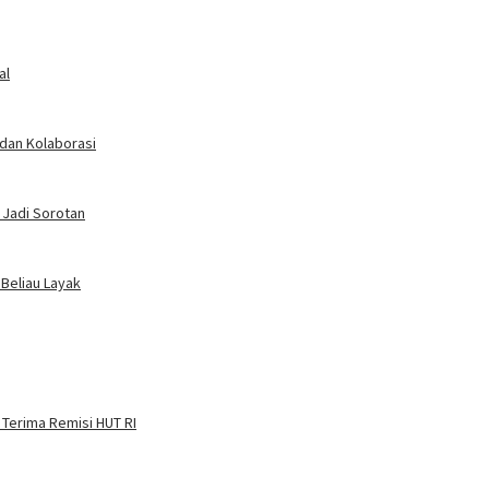
al
 dan Kolaborasi
 Jadi Sorotan
 Beliau Layak
 Terima Remisi HUT RI