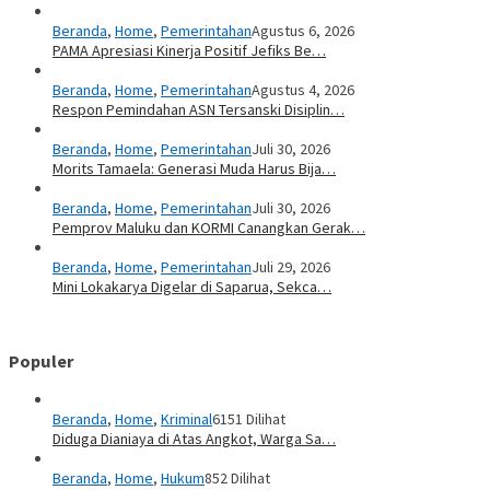
Beranda
,
Home
,
Pemerintahan
Agustus 6, 2026
PAMA Apresiasi Kinerja Positif Jefiks Be…
Beranda
,
Home
,
Pemerintahan
Agustus 4, 2026
Respon Pemindahan ASN Tersanski Disiplin…
Beranda
,
Home
,
Pemerintahan
Juli 30, 2026
Morits Tamaela: Generasi Muda Harus Bija…
Beranda
,
Home
,
Pemerintahan
Juli 30, 2026
Pemprov Maluku dan KORMI Canangkan Gerak…
Beranda
,
Home
,
Pemerintahan
Juli 29, 2026
Mini Lokakarya Digelar di Saparua, Sekca…
Populer
Beranda
,
Home
,
Kriminal
6151 Dilihat
Diduga Dianiaya di Atas Angkot, Warga Sa…
Beranda
,
Home
,
Hukum
852 Dilihat