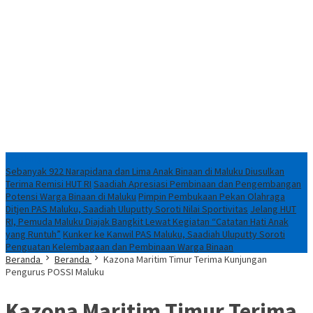
Breaking News
Sebanyak 922 Narapidana dan Lima Anak Binaan di Maluku Diusulkan
Terima Remisi HUT RI
Saadiah Apresiasi Pembinaan dan Pengembangan
Potensi Warga Binaan di Maluku
Pimpin Pembukaan Pekan Olahraga
Ditjen PAS Maluku, Saadiah Uluputty Soroti Nilai Sportivitas
Jelang HUT
RI, Pemuda Maluku Diajak Bangkit Lewat Kegiatan “Catatan Hati Anak
yang Runtuh”
Kunker ke Kanwil PAS Maluku, Saadiah Uluputty Soroti
Penguatan Kelembagaan dan Pembinaan Warga Binaan
Beranda
Beranda
Kazona Maritim Timur Terima Kunjungan
Pengurus POSSI Maluku
Kazona Maritim Timur Terima