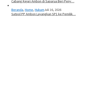
Cabang Kejari Ambon di Saparua Beri Peny…
Beranda
,
Home
,
Hukum
Juli 16, 2026
Satpol PP Ambon Layangkan SP1 ke Pemilik…