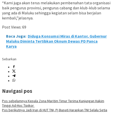
“Kami juga akan terus melakukan pembenahan tata organisasi
baik pengurus provinsi, pengurus cabang dan klub-klub selama
yang ada di Maluku sehingga kegiatan selam bisa berjalan
kembali,”jelasnya.
Post Views:
69
Baca Juga:
Diduga Konsumsi Miras di Kantor, Gubernur
Maluku Diminta Tertibkan Oknum Dewas PD Panca
Karya
Sebarkan
Navigasi pos
Pos sebelumnya
Kepala Zona Maritim Timur Terima Kunjungan Hakim
Tinggi Ad-Hoc Tipikor
Pos berikutnya
Jadi Irup di HUT TNI, Pj Bupati Harapkan TNI Selalu Setia