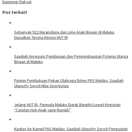
Dampingi Rakyat
Pos terkait
Sebanyak 922 Narapidana dan Lima Anak Binaan di Maluku
Diusulkan Terima Remisi HUT RI
Saadiah Apresiasi Pembinaan dan Pengembangan Potensi Warga
Binaan di Maluku
Pimpin Pembukaan Pekan Olahraga Ditjen PAS Maluku, Saadiah
Uluputty Soroti Nilai Sportivitas
Jelang HUT RI, Pemuda Maluku Diajak Bangkit Lewat Kegiatan
“Catatan Hati Anak yang Runtuh”
Kunker ke Kanwil PAS Maluku, Saadiah Uluputty Soroti Penguatan