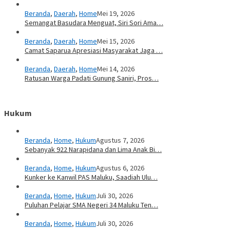
Beranda
,
Daerah
,
Home
Mei 19, 2026
Semangat Basudara Menguat, Siri Sori Ama…
Beranda
,
Daerah
,
Home
Mei 15, 2026
Camat Saparua Apresiasi Masyarakat Jaga …
Beranda
,
Daerah
,
Home
Mei 14, 2026
Ratusan Warga Padati Gunung Saniri, Pros…
Hukum
Beranda
,
Home
,
Hukum
Agustus 7, 2026
Sebanyak 922 Narapidana dan Lima Anak Bi…
Beranda
,
Home
,
Hukum
Agustus 6, 2026
Kunker ke Kanwil PAS Maluku, Saadiah Ulu…
Beranda
,
Home
,
Hukum
Juli 30, 2026
Puluhan Pelajar SMA Negeri 34 Maluku Ten…
Beranda
,
Home
,
Hukum
Juli 30, 2026