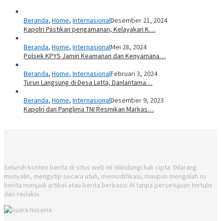
Beranda
,
Home
,
Internasional
Desember 21, 2024
Kapolri Pastikan pengamanan, Kelayakan K…
Beranda
,
Home
,
Internasional
Mei 28, 2024
Polsek KPYS Jamin Keamanan dan Kenyamana…
Beranda
,
Home
,
Internasional
Februari 3, 2024
Turun Langsung di Desa Latta, Danlantama…
Beranda
,
Home
,
Internasional
Desember 9, 2023
Kapolri dan Panglima TNI Resmikan Markas…
Seluruh konten berita di situs web ini dilindungi hak cipta. Dilarang
menyalin, mengutip secara utuh, memodifikasi, maupun mengolah isi
berita menjadi artikel atau berita berbasis AI tanpa persetujuan tertulis
dari redaksi.