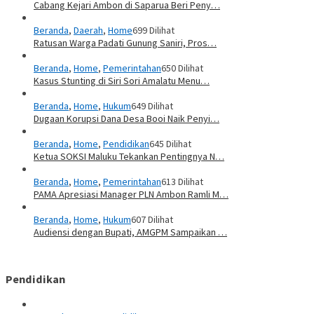
Cabang Kejari Ambon di Saparua Beri Peny…
Beranda
,
Daerah
,
Home
699 Dilihat
Ratusan Warga Padati Gunung Saniri, Pros…
Beranda
,
Home
,
Pemerintahan
650 Dilihat
Kasus Stunting di Siri Sori Amalatu Menu…
Beranda
,
Home
,
Hukum
649 Dilihat
Dugaan Korupsi Dana Desa Booi Naik Penyi…
Beranda
,
Home
,
Pendidikan
645 Dilihat
Ketua SOKSI Maluku Tekankan Pentingnya N…
Beranda
,
Home
,
Pemerintahan
613 Dilihat
PAMA Apresiasi Manager PLN Ambon Ramli M…
Beranda
,
Home
,
Hukum
607 Dilihat
Audiensi dengan Bupati, AMGPM Sampaikan …
Pendidikan