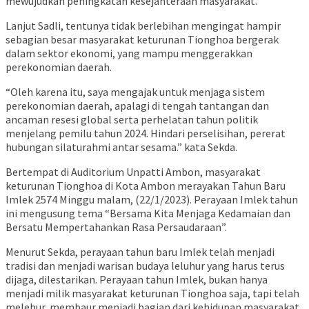
mewujudkan peningkatan kesejahteraan masyarakat.
Lanjut Sadli, tentunya tidak berlebihan mengingat hampir
sebagian besar masyarakat keturunan Tionghoa bergerak
dalam sektor ekonomi, yang mampu menggerakkan
perekonomian daerah.
“Oleh karena itu, saya mengajak untuk menjaga sistem
perekonomian daerah, apalagi di tengah tantangan dan
ancaman resesi global serta perhelatan tahun politik
menjelang pemilu tahun 2024. Hindari perselisihan, pererat
hubungan silaturahmi antar sesama.” kata Sekda.
Bertempat di Auditorium Unpatti Ambon, masyarakat
keturunan Tionghoa di Kota Ambon merayakan Tahun Baru
Imlek 2574 Minggu malam, (22/1/2023). Perayaan Imlek tahun
ini mengusung tema “Bersama Kita Menjaga Kedamaian dan
Bersatu Mempertahankan Rasa Persaudaraan”.
Menurut Sekda, perayaan tahun baru Imlek telah menjadi
tradisi dan menjadi warisan budaya leluhur yang harus terus
dijaga, dilestarikan. Perayaan tahun Imlek, bukan hanya
menjadi milik masyarakat keturunan Tionghoa saja, tapi telah
melebur, membaur menjadi bagian dari kehidupan masyarakat