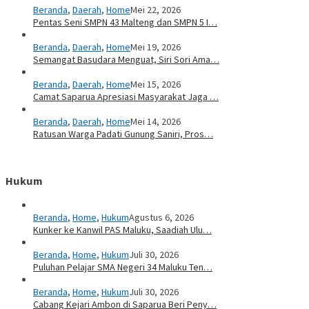
Beranda
,
Daerah
,
Home
Mei 22, 2026
Pentas Seni SMPN 43 Malteng dan SMPN 5 I…
Beranda
,
Daerah
,
Home
Mei 19, 2026
Semangat Basudara Menguat, Siri Sori Ama…
Beranda
,
Daerah
,
Home
Mei 15, 2026
Camat Saparua Apresiasi Masyarakat Jaga …
Beranda
,
Daerah
,
Home
Mei 14, 2026
Ratusan Warga Padati Gunung Saniri, Pros…
Hukum
Beranda
,
Home
,
Hukum
Agustus 6, 2026
Kunker ke Kanwil PAS Maluku, Saadiah Ulu…
Beranda
,
Home
,
Hukum
Juli 30, 2026
Puluhan Pelajar SMA Negeri 34 Maluku Ten…
Beranda
,
Home
,
Hukum
Juli 30, 2026
Cabang Kejari Ambon di Saparua Beri Peny…