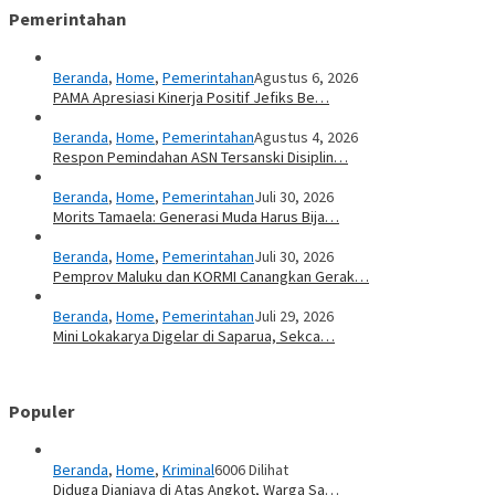
Pemerintahan
Beranda
,
Home
,
Pemerintahan
Agustus 6, 2026
PAMA Apresiasi Kinerja Positif Jefiks Be…
Beranda
,
Home
,
Pemerintahan
Agustus 4, 2026
Respon Pemindahan ASN Tersanski Disiplin…
Beranda
,
Home
,
Pemerintahan
Juli 30, 2026
Morits Tamaela: Generasi Muda Harus Bija…
Beranda
,
Home
,
Pemerintahan
Juli 30, 2026
Pemprov Maluku dan KORMI Canangkan Gerak…
Beranda
,
Home
,
Pemerintahan
Juli 29, 2026
Mini Lokakarya Digelar di Saparua, Sekca…
Populer
Beranda
,
Home
,
Kriminal
6006 Dilihat
Diduga Dianiaya di Atas Angkot, Warga Sa…