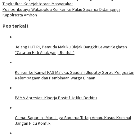
Tingkatkan Kesejahteraan Masyarakat
Pos berikutnya
Wakapolda Kunker ke Pulau Saparua Didampingi
Kapolresta Ambon
Pos terkait
Jelang HUT RI, Pemuda Maluku Diajak Bangkit Lewat Kegiatan
“Catatan Hati Anak yang Runtuh”
Kunker ke Kanwil PAS Maluku, Saadiah Uluputty Soroti Penguatan
Kelembagaan dan Pembinaan Warga Binaan
PAMA Apresiasi Kinerja Positif Jefiks Berhitu
Camat Saparua : Mari Jaga Saparua Tetap Aman, Kasus Kriminal
Jangan Picu Konflik