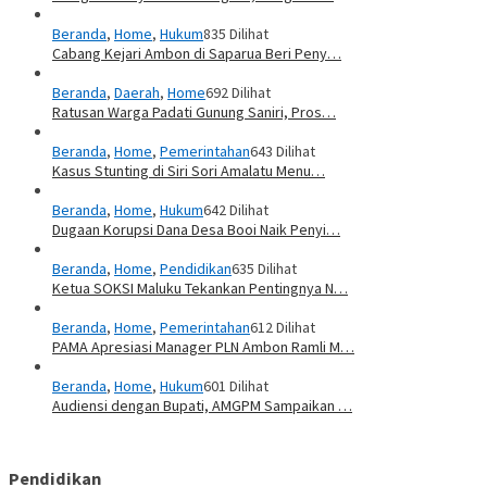
Beranda
,
Home
,
Hukum
835 Dilihat
Cabang Kejari Ambon di Saparua Beri Peny…
Beranda
,
Daerah
,
Home
692 Dilihat
Ratusan Warga Padati Gunung Saniri, Pros…
Beranda
,
Home
,
Pemerintahan
643 Dilihat
Kasus Stunting di Siri Sori Amalatu Menu…
Beranda
,
Home
,
Hukum
642 Dilihat
Dugaan Korupsi Dana Desa Booi Naik Penyi…
Beranda
,
Home
,
Pendidikan
635 Dilihat
Ketua SOKSI Maluku Tekankan Pentingnya N…
Beranda
,
Home
,
Pemerintahan
612 Dilihat
PAMA Apresiasi Manager PLN Ambon Ramli M…
Beranda
,
Home
,
Hukum
601 Dilihat
Audiensi dengan Bupati, AMGPM Sampaikan …
Pendidikan