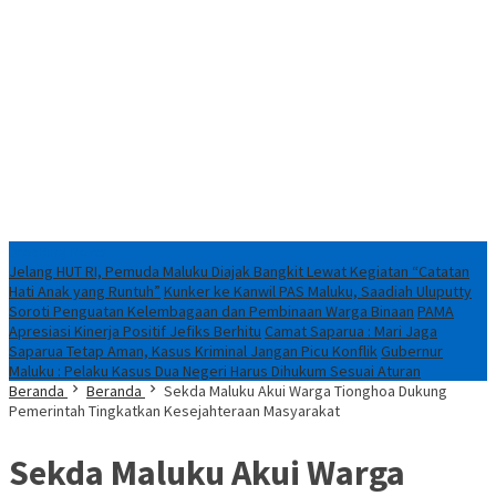
Breaking News
Jelang HUT RI, Pemuda Maluku Diajak Bangkit Lewat Kegiatan “Catatan
Hati Anak yang Runtuh”
Kunker ke Kanwil PAS Maluku, Saadiah Uluputty
Soroti Penguatan Kelembagaan dan Pembinaan Warga Binaan
PAMA
Apresiasi Kinerja Positif Jefiks Berhitu
Camat Saparua : Mari Jaga
Saparua Tetap Aman, Kasus Kriminal Jangan Picu Konflik
Gubernur
Maluku : Pelaku Kasus Dua Negeri Harus Dihukum Sesuai Aturan
Beranda
Beranda
Sekda Maluku Akui Warga Tionghoa Dukung
Pemerintah Tingkatkan Kesejahteraan Masyarakat
Sekda Maluku Akui Warga