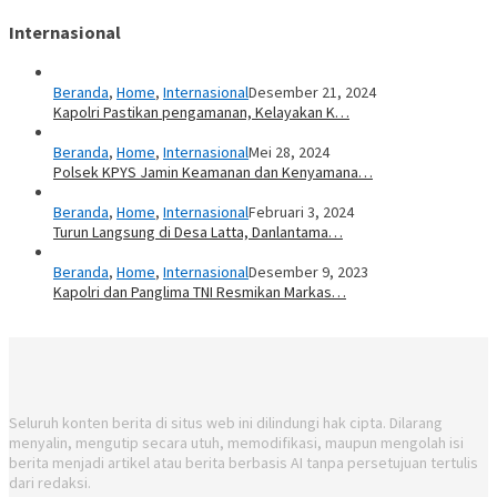
Internasional
Beranda
,
Home
,
Internasional
Desember 21, 2024
Kapolri Pastikan pengamanan, Kelayakan K…
Beranda
,
Home
,
Internasional
Mei 28, 2024
Polsek KPYS Jamin Keamanan dan Kenyamana…
Beranda
,
Home
,
Internasional
Februari 3, 2024
Turun Langsung di Desa Latta, Danlantama…
Beranda
,
Home
,
Internasional
Desember 9, 2023
Kapolri dan Panglima TNI Resmikan Markas…
Seluruh konten berita di situs web ini dilindungi hak cipta. Dilarang
menyalin, mengutip secara utuh, memodifikasi, maupun mengolah isi
berita menjadi artikel atau berita berbasis AI tanpa persetujuan tertulis
dari redaksi.