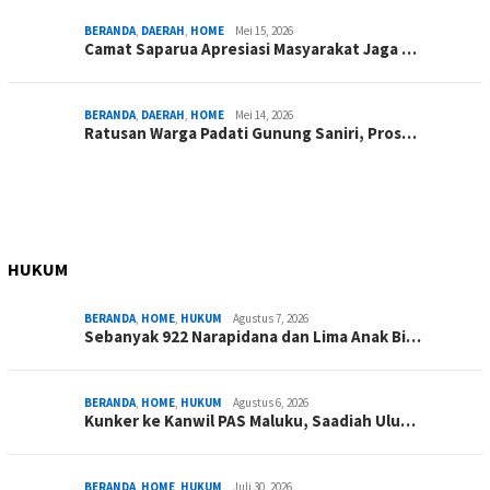
BERANDA
,
DAERAH
,
HOME
Mei 15, 2026
Camat Saparua Apresiasi Masyarakat Jaga …
BERANDA
,
DAERAH
,
HOME
Mei 14, 2026
Ratusan Warga Padati Gunung Saniri, Pros…
HUKUM
BERANDA
,
HOME
,
HUKUM
Agustus 7, 2026
Sebanyak 922 Narapidana dan Lima Anak Bi…
BERANDA
,
HOME
,
HUKUM
Agustus 6, 2026
Kunker ke Kanwil PAS Maluku, Saadiah Ulu…
BERANDA
,
HOME
,
HUKUM
Juli 30, 2026