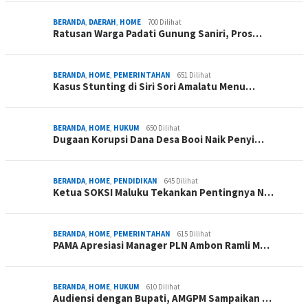
BERANDA
,
DAERAH
,
HOME
700 Dilihat
Ratusan Warga Padati Gunung Saniri, Pros…
BERANDA
,
HOME
,
PEMERINTAHAN
651 Dilihat
Kasus Stunting di Siri Sori Amalatu Menu…
BERANDA
,
HOME
,
HUKUM
650 Dilihat
Dugaan Korupsi Dana Desa Booi Naik Penyi…
BERANDA
,
HOME
,
PENDIDIKAN
645 Dilihat
Ketua SOKSI Maluku Tekankan Pentingnya N…
BERANDA
,
HOME
,
PEMERINTAHAN
615 Dilihat
PAMA Apresiasi Manager PLN Ambon Ramli M…
BERANDA
,
HOME
,
HUKUM
610 Dilihat
Audiensi dengan Bupati, AMGPM Sampaikan …