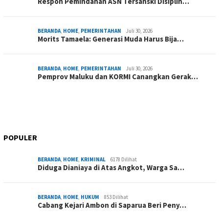
Respon Pemindahan ASN Tersanski Disiplin…
BERANDA
,
HOME
,
PEMERINTAHAN
Juli 30, 2026
Morits Tamaela: Generasi Muda Harus Bija…
BERANDA
,
HOME
,
PEMERINTAHAN
Juli 30, 2026
Pemprov Maluku dan KORMI Canangkan Gerak…
POPULER
BERANDA
,
HOME
,
KRIMINAL
6178 Dilihat
Diduga Dianiaya di Atas Angkot, Warga Sa…
BERANDA
,
HOME
,
HUKUM
853 Dilihat
Cabang Kejari Ambon di Saparua Beri Peny…