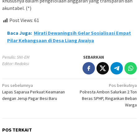
khususnya dalam pengelolaan anggaran yang transparan dan
akuntabel. (*)
Post Views:
61
Baca Juga:
Mirati Dewaningsih Gelar Sosialisasi Empat
Pilar Kebangsaan di Desa Liang Awaiya
Penulis: SNI-EM
SEBARKAN
Editor: Redaksi
Navigasi
Pos sebelumnya
Pos berikutnya
Lapas Saparua Perkuat Keamanan
Polresta Ambon Salurkan 2 Ton
pos
dengan Jeruji Pagar Besi Baru
Beras SPHP, Ringankan Beban
Warga
POS TERKAIT