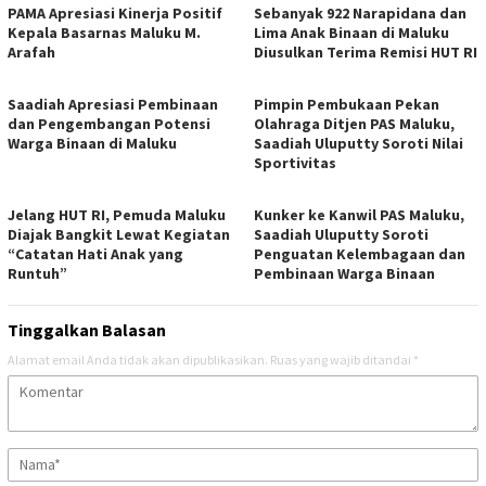
PAMA Apresiasi Kinerja Positif
Sebanyak 922 Narapidana dan
Kepala Basarnas Maluku M.
Lima Anak Binaan di Maluku
Arafah
Diusulkan Terima Remisi HUT RI
Saadiah Apresiasi Pembinaan
Pimpin Pembukaan Pekan
dan Pengembangan Potensi
Olahraga Ditjen PAS Maluku,
Warga Binaan di Maluku
Saadiah Uluputty Soroti Nilai
Sportivitas
Jelang HUT RI, Pemuda Maluku
Kunker ke Kanwil PAS Maluku,
Diajak Bangkit Lewat Kegiatan
Saadiah Uluputty Soroti
“Catatan Hati Anak yang
Penguatan Kelembagaan dan
Runtuh”
Pembinaan Warga Binaan
Tinggalkan Balasan
Alamat email Anda tidak akan dipublikasikan.
Ruas yang wajib ditandai
*