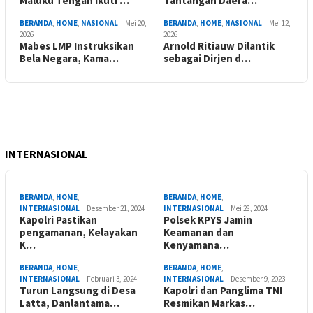
Maluku Tengah Ikuti …
Tantangan Daera…
BERANDA
,
HOME
,
NASIONAL
Mei 20,
BERANDA
,
HOME
,
NASIONAL
Mei 12,
2026
2026
Mabes LMP Instruksikan
Arnold Ritiauw Dilantik
Bela Negara, Kama…
sebagai Dirjen d…
INTERNASIONAL
BERANDA
,
HOME
,
BERANDA
,
HOME
,
INTERNASIONAL
Desember 21, 2024
INTERNASIONAL
Mei 28, 2024
Kapolri Pastikan
Polsek KPYS Jamin
pengamanan, Kelayakan
Keamanan dan
K…
Kenyamana…
BERANDA
,
HOME
,
BERANDA
,
HOME
,
INTERNASIONAL
Februari 3, 2024
INTERNASIONAL
Desember 9, 2023
Turun Langsung di Desa
Kapolri dan Panglima TNI
Latta, Danlantama…
Resmikan Markas…