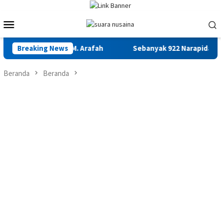
Loncat
ke
Menu
konten
Mobile
sarnas Maluku M. Arafah
Breaking News
Sebanyak 922 Narapidana dan Lima
Beranda
Beranda