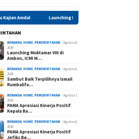
Launching Muktamar VIII di Ambon, ICMI Maluku Perkuat Kons
RINTAHAN
BERANDA
,
HOME
,
PEMERINTAHAN
Agustus 8,
2026
Launching Muktamar VIII di
Ambon, ICMI M…
BERANDA
,
HOME
,
PEMERINTAHAN
Agustus 8,
2026
Sambut Baik Terpilihnya Ismail
Rumbalifa…
BERANDA
,
HOME
,
PEMERINTAHAN
Agustus 7,
2026
PAMA Apresiasi Kinerja Positif
Kepala Ba…
BERANDA
,
HOME
,
PEMERINTAHAN
Agustus 6,
2026
PAMA Apresiasi Kinerja Positif
Jefiks Be…