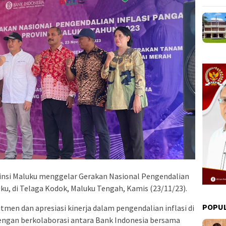
vinsi Maluku menggelar Gerakan Nasional Pengendalian
ku, di Telaga Kodok, Maluku Tengah, Kamis (23/11/23).
POPU
men dan apresiasi kinerja dalam pengendalian inflasi di
dengan berkolaborasi antara Bank Indonesia bersama