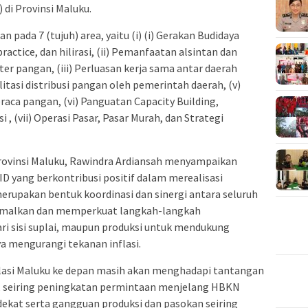
 di Provinsi Maluku.
 pada 7 (tujuh) area, yaitu (i) (i) Gerakan Budidaya
actice, dan hilirasi, (ii) Pemanfaatan alsintan dan
 pangan, (iii) Perluasan kerja sama antar daerah
litasi distribusi pangan oleh pemerintah daerah, (v)
raca pangan, (vi) Panguatan Capacity Building,
i , (vii) Operasi Pasar, Pasar Murah, dan Strategi
rovinsi Maluku, Rawindra Ardiansah menyampaikan
ID yang berkontribusi positif dalam merealisasi
rupakan bentuk koordinasi dan sinergi antara seluruh
timalkan dan memperkuat langkah-langkah
dari sisi suplai, maupun produksi untuk mendukung
a mengurangi tekanan inflasi.
asi Maluku ke depan masih akan menghadapi tantangan
, seiring peningkatan permintaan menjelang HBKN
ekat serta gangguan produksi dan pasokan seiring