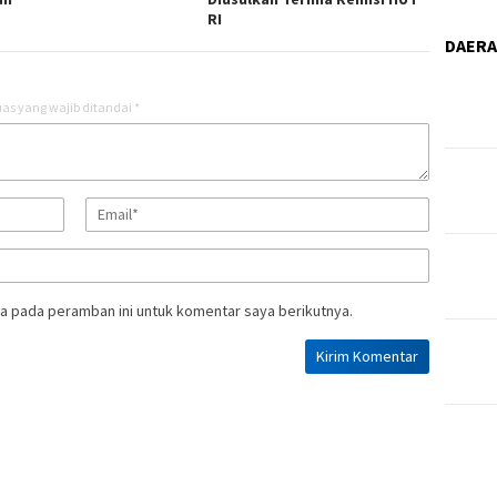
RI
DAER
as yang wajib ditandai
*
a pada peramban ini untuk komentar saya berikutnya.