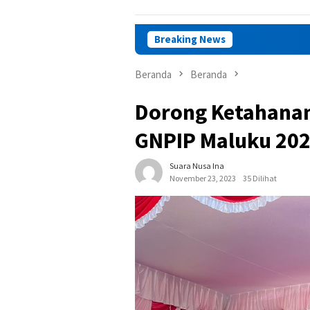
Breaking News
DPRD Ma
Beranda
Beranda
Dorong Ketahanan
GNPIP Maluku 20
Suara Nusa Ina
November 23, 2023
35 Dilihat