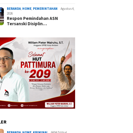
BERANDA
,
HOME
,
PEMERINTAHAN
Agustus 4,
2026
Respon Pemindahan ASN
Tersanski Disiplin…
LER
BERANDA
,
HOME
,
KRIMINAL
6604 Dilihat