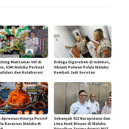
ching Muktamar VIII di
Diduga Digerebek di Indekos,
n, ICMI Maluku Perkuat
Oknum Polwan Polda Maluku
olidasi dan Kolaborasi
Kembali Jadi Sorotan
 Apresiasi Kinerja Positif
Sebanyak 922 Narapidana dan
la Basarnas Maluku M.
Lima Anak Binaan di Maluku
ah
Diusulkan Terima Remisi HUT