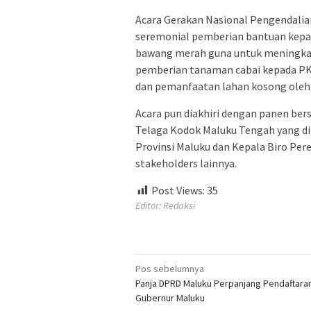
Acara Gerakan Nasional Pengendalian
seremonial pemberian bantuan kepada
bawang merah guna untuk meningkatkan
pemberian tanaman cabai kepada PK
dan pemanfaatan lahan kosong oleh
Acara pun diakhiri dengan panen bers
Telaga Kodok Maluku Tengah yang di
Provinsi Maluku dan Kepala Biro Pe
stakeholders lainnya.
Post Views:
35
Editor: Redaksi
Navigasi
Pos sebelumnya
Panja DPRD Maluku Perpanjang Pendaftaran
pos
Gubernur Maluku