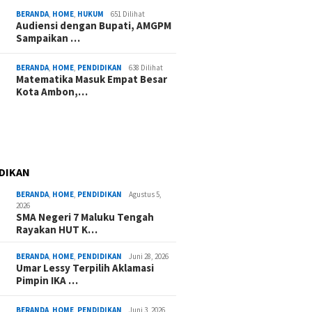
BERANDA
,
HOME
,
HUKUM
651 Dilihat
Audiensi dengan Bupati, AMGPM
Sampaikan …
BERANDA
,
HOME
,
PENDIDIKAN
638 Dilihat
Matematika Masuk Empat Besar
Kota Ambon,…
DIKAN
BERANDA
,
HOME
,
PENDIDIKAN
Agustus 5,
2026
SMA Negeri 7 Maluku Tengah
Rayakan HUT K…
BERANDA
,
HOME
,
PENDIDIKAN
Juni 28, 2026
Umar Lessy Terpilih Aklamasi
Pimpin IKA …
BERANDA
,
HOME
,
PENDIDIKAN
Juni 3, 2026