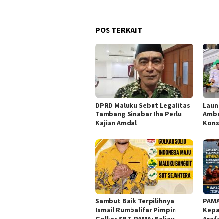
POS TERKAIT
DPRD Maluku Sebut Legalitas
Laun
Tambang Sinabar Iha Perlu
Ambo
Kajian Amdal
Kons
Sambut Baik Terpilihnya
PAMA
Ismail Rumbalifar Pimpin
Kepa
Golkar SBT, PAMA: Beliau
Araf