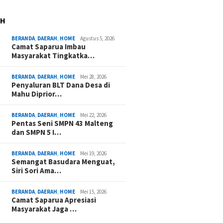
AH
BERANDA
,
DAERAH
,
HOME
Agustus 5, 2026
Camat Saparua Imbau
Masyarakat Tingkatka…
BERANDA
,
DAERAH
,
HOME
Mei 28, 2026
Penyaluran BLT Dana Desa di
Mahu Diprior…
BERANDA
,
DAERAH
,
HOME
Mei 22, 2026
Pentas Seni SMPN 43 Malteng
dan SMPN 5 I…
BERANDA
,
DAERAH
,
HOME
Mei 19, 2026
Semangat Basudara Menguat,
Siri Sori Ama…
BERANDA
,
DAERAH
,
HOME
Mei 15, 2026
Camat Saparua Apresiasi
Masyarakat Jaga …