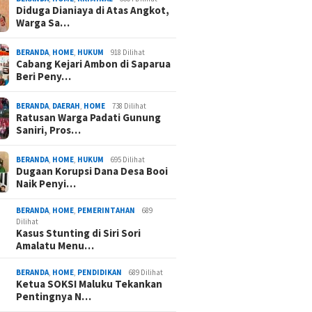
Diduga Dianiaya di Atas Angkot,
Warga Sa…
BERANDA
,
HOME
,
HUKUM
918 Dilihat
Cabang Kejari Ambon di Saparua
Beri Peny…
BERANDA
,
DAERAH
,
HOME
738 Dilihat
Ratusan Warga Padati Gunung
Saniri, Pros…
BERANDA
,
HOME
,
HUKUM
695 Dilihat
Dugaan Korupsi Dana Desa Booi
Naik Penyi…
BERANDA
,
HOME
,
PEMERINTAHAN
689
Dilihat
Kasus Stunting di Siri Sori
Amalatu Menu…
BERANDA
,
HOME
,
PENDIDIKAN
689 Dilihat
Ketua SOKSI Maluku Tekankan
Pentingnya N…