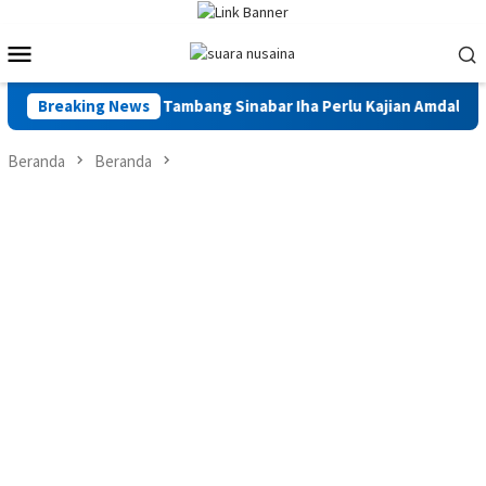
Loncat
ke
Menu
konten
Mobile
ut Legalitas Tambang Sinabar Iha Perlu Kajian Amdal
Breaking News
La
Beranda
Beranda