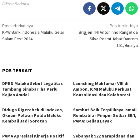
Editor: Redaksi
Navigasi
Pos sebelumnya
Pos berikutnya
KPW Bank Indonesia Maluku Gelar
Brigjen TNI Antoninho Rangel da
pos
Salam Fest 2024
Silva Resmi Jabat Danrem
151/Binaiya
POS TERKAIT
DPRD Maluku Sebut Legalitas
Launching Muktamar VIII di
Tambang Sinabar Iha Perlu
Ambon, ICMI Maluku Perkuat
Kajian Amdal
Konsolidasi dan Kolaborasi
Diduga Digerebek di Indekos,
Sambut Baik Terpilihnya Ismail
Oknum Polwan Polda Maluku
Rumbalifar Pimpin Golkar SBT,
Kembali Jadi Sorotan
PAMA: Beliau Layak
PAMA Apresiasi Kinerja Positif
Sebanyak 922 Narapidana dan