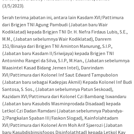
(3/5/2023).
Serah terima jabatan ini, antara lain Kasdam XVI/Pattimura
dari Brigjen TNI Agung Pambudi (Jabatan baru Wair
Kodiklatad) kepada Brigjen TNI Dr. H. Nefra Firdaus Lubis, S.E.,
M.M., (Jabatan sebelumnya Wair Kodiklatad), Danrem
151/Binaiya dari Brigjen TNI Aminton Manurung, S.I.P.,
(Jabatan baru Kasdam II/Sriwijaya) kepada Brigjen TNI
Antoninho Rangel da Silva, S.I.P., M.Han., (Jabatan sebelumnya
Waasintel Kasad Bidang Jemen Intel), Danrindam
XVI/Pattimura dari Kolonel Inf Saut Edward Tampubolon
(Jabatan baru sebagai Kadepjas Akmil) Kepada Kolonel Inf Budi
Santosa, S. Sos., (Jabatan sebelumnya Patun Seskoad),
Kazidam XVI/Pattimura dari Kolonel Czi Bambang Iswandaru
(Jabatan baru Kasubdis Wasminprodada Disadaad) kepada
Letkol Czi Dadan Ramdani (Jabatan sebelumnya Pabandya-
2/Pangkalan Spaban III/Faskon Slogad), Kainfolahtadam
XVI/Pattimura dari Kolonel Arm Moh Arif Sjaerozi (Jabatan
baru Kasubdisbinsisfoops Disinfolathtad) kepada Letkol Kav