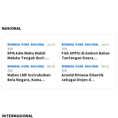
NASIONAL
BERANDA
,
HOME
,
NASIONAL
Juli 15,
BERANDA
,
HOME
,
NASIONAL
Juni 3,
2026
2026
KPN Adm Mahu Wakili
FGD APPSI di Ambon Bahas
Maluku Tengah Ikuti …
Tantangan Daera…
BERANDA
,
HOME
,
NASIONAL
Mei 20,
BERANDA
,
HOME
,
NASIONAL
Mei 12,
2026
2026
Mabes LMP Instruksikan
Arnold Ritiauw Dilantik
Bela Negara, Kama…
sebagai Dirjen d…
INTERNASIONAL