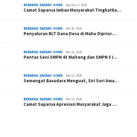
BERANDA
,
DAERAH
,
HOME
Agustus 5, 2026
Camat Saparua Imbau Masyarakat Tingkatka…
BERANDA
,
DAERAH
,
HOME
Mei 28, 2026
Penyaluran BLT Dana Desa di Mahu Diprior…
BERANDA
,
DAERAH
,
HOME
Mei 22, 2026
Pentas Seni SMPN 43 Malteng dan SMPN 5 I…
BERANDA
,
DAERAH
,
HOME
Mei 19, 2026
Semangat Basudara Menguat, Siri Sori Ama…
BERANDA
,
DAERAH
,
HOME
Mei 15, 2026
Camat Saparua Apresiasi Masyarakat Jaga …