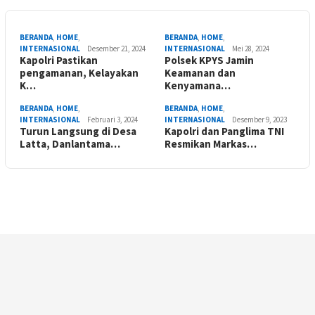
BERANDA
,
HOME
,
BERANDA
,
HOME
,
INTERNASIONAL
Desember 21, 2024
INTERNASIONAL
Mei 28, 2024
Kapolri Pastikan
Polsek KPYS Jamin
pengamanan, Kelayakan
Keamanan dan
K…
Kenyamana…
BERANDA
,
HOME
,
BERANDA
,
HOME
,
INTERNASIONAL
Februari 3, 2024
INTERNASIONAL
Desember 9, 2023
Turun Langsung di Desa
Kapolri dan Panglima TNI
Latta, Danlantama…
Resmikan Markas…