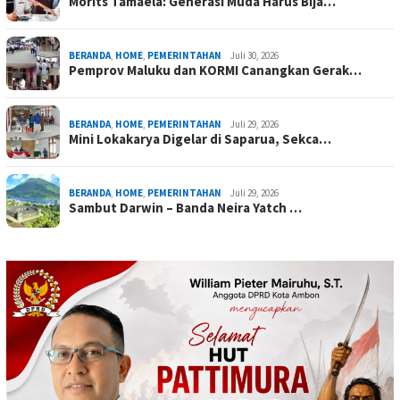
Morits Tamaela: Generasi Muda Harus Bija…
BERANDA
,
HOME
,
PEMERINTAHAN
Juli 30, 2026
Pemprov Maluku dan KORMI Canangkan Gerak…
BERANDA
,
HOME
,
PEMERINTAHAN
Juli 29, 2026
Mini Lokakarya Digelar di Saparua, Sekca…
BERANDA
,
HOME
,
PEMERINTAHAN
Juli 29, 2026
Sambut Darwin – Banda Neira Yatch …