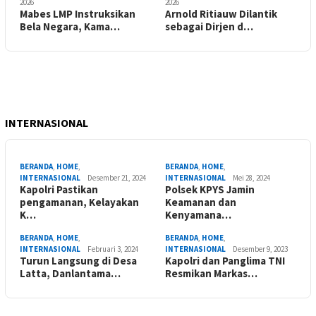
2026
2026
Mabes LMP Instruksikan
Arnold Ritiauw Dilantik
Bela Negara, Kama…
sebagai Dirjen d…
INTERNASIONAL
BERANDA
,
HOME
,
BERANDA
,
HOME
,
INTERNASIONAL
Desember 21, 2024
INTERNASIONAL
Mei 28, 2024
Kapolri Pastikan
Polsek KPYS Jamin
pengamanan, Kelayakan
Keamanan dan
K…
Kenyamana…
BERANDA
,
HOME
,
BERANDA
,
HOME
,
INTERNASIONAL
Februari 3, 2024
INTERNASIONAL
Desember 9, 2023
Turun Langsung di Desa
Kapolri dan Panglima TNI
Latta, Danlantama…
Resmikan Markas…