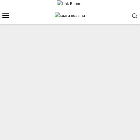
Loncat
ke
Menu
konten
Mobile