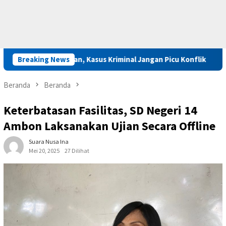
Tetap Aman, Kasus Kriminal Jangan Picu Konflik
Breaking News
Gubernur 
Beranda
Beranda
Keterbatasan Fasilitas, SD Negeri 14
Ambon Laksanakan Ujian Secara Offline
Suara Nusa Ina
Mei 20, 2025
27 Dilihat