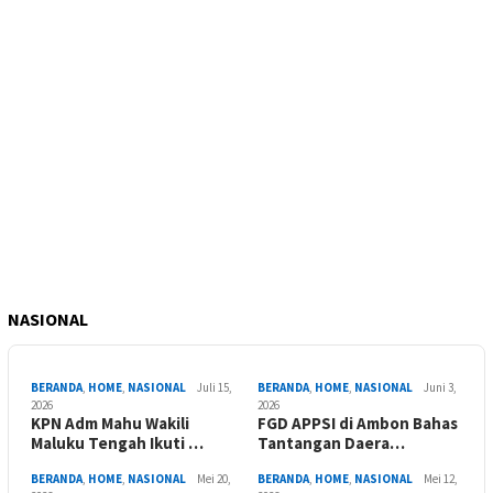
NASIONAL
BERANDA
,
HOME
,
NASIONAL
Juli 15,
BERANDA
,
HOME
,
NASIONAL
Juni 3,
2026
2026
KPN Adm Mahu Wakili
FGD APPSI di Ambon Bahas
Maluku Tengah Ikuti …
Tantangan Daera…
BERANDA
,
HOME
,
NASIONAL
Mei 20,
BERANDA
,
HOME
,
NASIONAL
Mei 12,