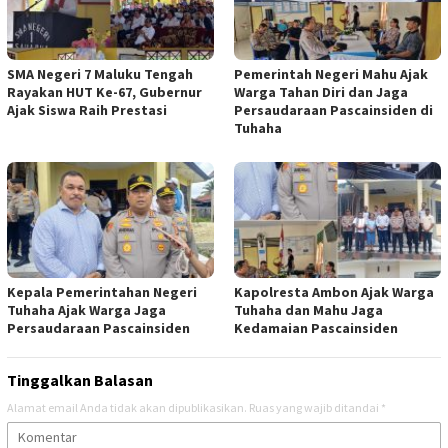
SMA Negeri 7 Maluku Tengah
Pemerintah Negeri Mahu Ajak
Rayakan HUT Ke-67, Gubernur
Warga Tahan Diri dan Jaga
Ajak Siswa Raih Prestasi
Persaudaraan Pascainsiden di
Tuhaha
Kepala Pemerintahan Negeri
Kapolresta Ambon Ajak Warga
Tuhaha Ajak Warga Jaga
Tuhaha dan Mahu Jaga
Persaudaraan Pascainsiden
Kedamaian Pascainsiden
Tinggalkan Balasan
Alamat email Anda tidak akan dipublikasikan.
Ruas yang wajib ditandai
*