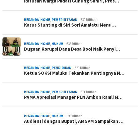
Ratusan Warga Padati Gunung Saniri, Pros…
BERANDA
,
HOME
,
PEMERINTAHAN
639 Dilihat
Kasus Stunting di Siri Sori Amalatu Menu…
BERANDA
,
HOME
,
HUKUM
638 Dilihat
Dugaan Korupsi Dana Desa Booi Naik Penyi…
BERANDA
,
HOME
,
PENDIDIKAN
629 Dilihat
Ketua SOKSI Maluku Tekankan Pentingnya N…
BERANDA
,
HOME
,
PEMERINTAHAN
611 Dilihat
PAMA Apresiasi Manager PLN Ambon Ramli M…
BERANDA
,
HOME
,
HUKUM
596 Dilihat
Audiensi dengan Bupati, AMGPM Sampaikan …