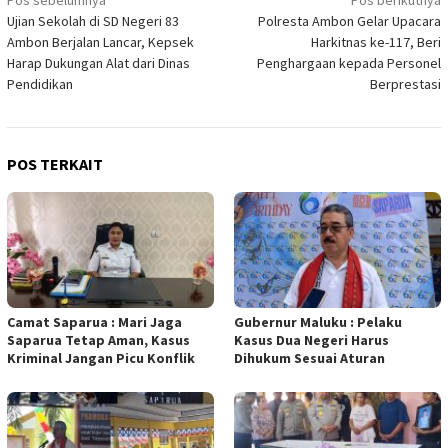
Navigasi
Pos sebelumnya
Pos berikutnya
Ujian Sekolah di SD Negeri 83
Polresta Ambon Gelar Upacara
pos
Ambon Berjalan Lancar, Kepsek
Harkitnas ke-117, Beri
Harap Dukungan Alat dari Dinas
Penghargaan kepada Personel
Pendidikan
Berprestasi
POS TERKAIT
Camat Saparua : Mari Jaga
Gubernur Maluku : Pelaku
Saparua Tetap Aman, Kasus
Kasus Dua Negeri Harus
Kriminal Jangan Picu Konflik
Dihukum Sesuai Aturan