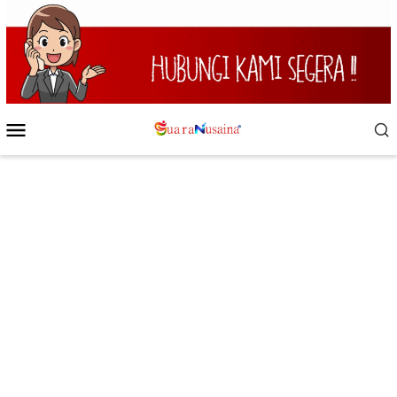
Loncat
ke
konten
Menu
Mobile