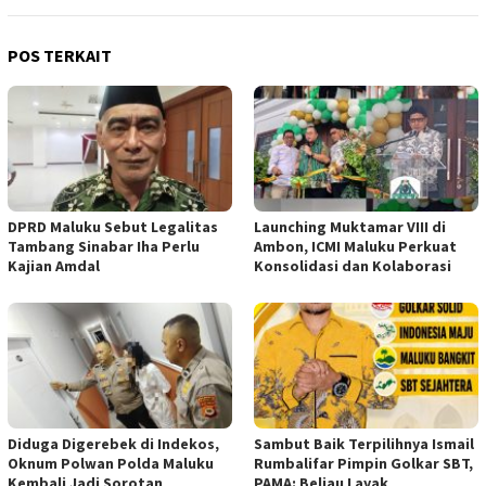
POS TERKAIT
DPRD Maluku Sebut Legalitas
Launching Muktamar VIII di
Tambang Sinabar Iha Perlu
Ambon, ICMI Maluku Perkuat
Kajian Amdal
Konsolidasi dan Kolaborasi
Diduga Digerebek di Indekos,
Sambut Baik Terpilihnya Ismail
Oknum Polwan Polda Maluku
Rumbalifar Pimpin Golkar SBT,
Kembali Jadi Sorotan
PAMA: Beliau Layak