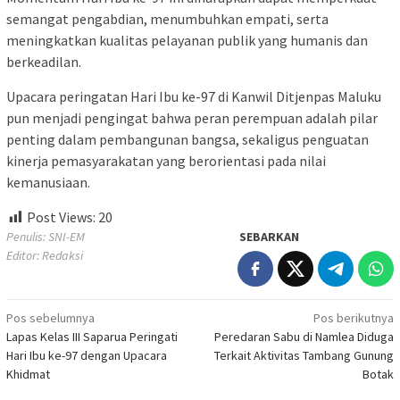
semangat pengabdian, menumbuhkan empati, serta
meningkatkan kualitas pelayanan publik yang humanis dan
berkeadilan.
Upacara peringatan Hari Ibu ke-97 di Kanwil Ditjenpas Maluku
pun menjadi pengingat bahwa peran perempuan adalah pilar
penting dalam pembangunan bangsa, sekaligus penguatan
kinerja pemasyarakatan yang berorientasi pada nilai
kemanusiaan.
Post Views:
20
Penulis: SNI-EM
SEBARKAN
Editor: Redaksi
Navigasi
Pos sebelumnya
Pos berikutnya
Lapas Kelas III Saparua Peringati
Peredaran Sabu di Namlea Diduga
pos
Hari Ibu ke-97 dengan Upacara
Terkait Aktivitas Tambang Gunung
Khidmat
Botak