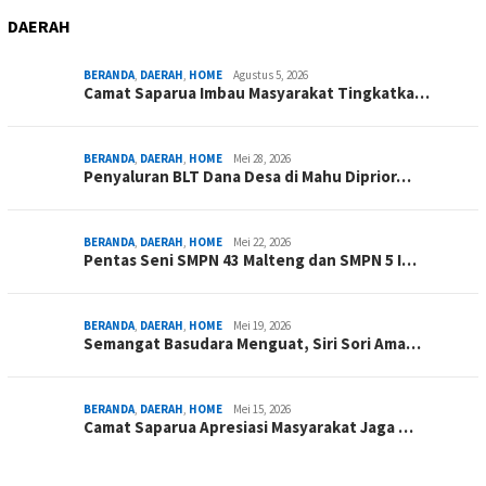
DAERAH
BERANDA
,
DAERAH
,
HOME
Agustus 5, 2026
Camat Saparua Imbau Masyarakat Tingkatka…
BERANDA
,
DAERAH
,
HOME
Mei 28, 2026
Penyaluran BLT Dana Desa di Mahu Diprior…
BERANDA
,
DAERAH
,
HOME
Mei 22, 2026
Pentas Seni SMPN 43 Malteng dan SMPN 5 I…
BERANDA
,
DAERAH
,
HOME
Mei 19, 2026
Semangat Basudara Menguat, Siri Sori Ama…
BERANDA
,
DAERAH
,
HOME
Mei 15, 2026
Camat Saparua Apresiasi Masyarakat Jaga …