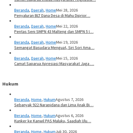
Beranda
,
Daerah
,
Home
Mei 28, 2026
Penyaluran BLT Dana Desa di Mahu Diprior…
Beranda
,
Daerah
,
Home
Mei 22, 2026
Pentas Seni SMPN 43 Malteng dan SMPN 5 I…
Beranda
,
Daerah
,
Home
Mei 19, 2026
Semangat Basudara Menguat, Siri Sori Ama…
Beranda
,
Daerah
,
Home
Mei 15, 2026
Camat Saparua Apresiasi Masyarakat Jaga …
Hukum
Beranda
,
Home
,
Hukum
Agustus 7, 2026
Sebanyak 922 Narapidana dan Lima Anak Bi…
Beranda
,
Home
,
Hukum
Agustus 6, 2026
Kunker ke Kanwil PAS Maluku, Saadiah Ulu…
Beranda
,
Home
,
Hukum
Juli 30, 2026