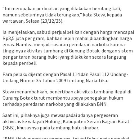
“Ini merupakan perbuatan yang dilakukan berulang kali,
namun sebelumnya tidak terungkap,” kata Stevy, kepada
wartawan, Selasa (23/12/25).
Ia menjelaskan, sabu diperjualbelikan dengan harga mencapai
Rp3,5 juta per gram, bahkan lebih mahal dibandingkan harga
emas. Namlea menjadi sasaran peredaran narkoba karena
tingginya aktivitas tambang di Gunung Botak, dengan sistem
pengantaran barang bukti yang dilakukan secara langsung
kepada pembeli.
Para pelaku dijerat dengan Pasal 114 dan Pasal 112 Undang-
Undang Nomor 35 Tahun 2009 tentang Narkotika.
Stevy menambahkan, penertiban aktivitas tambang ilegal di
Gunung Botak turut membantu upaya penegakan hukum
terhadap peredaran narkoba yang dilakukan BNN.
Saat ini, pihaknya juga mewaspadai adanya pergeseran
aktivitas ke wilayah Hulung, Kabupaten Seram Bagian Barat
(SBB), khususnya pada tambang batu sinabar.
“BNN tidak menyasar pengguna, tetapi fokus pada pemakai,