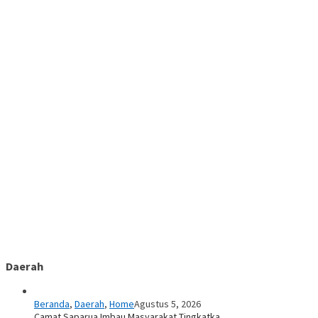
Daerah
Beranda
,
Daerah
,
Home
Agustus 5, 2026
Camat Saparua Imbau Masyarakat Tingkatka…