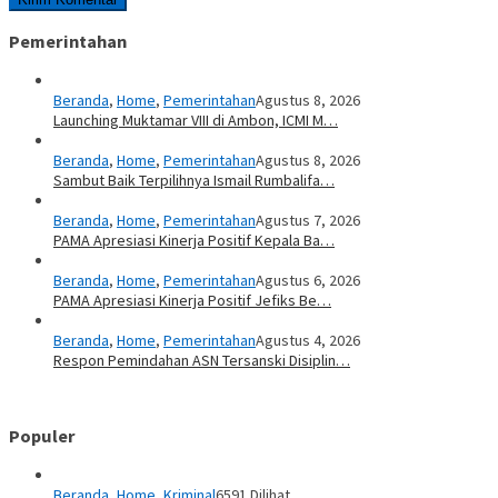
Pemerintahan
Beranda
,
Home
,
Pemerintahan
Agustus 8, 2026
Launching Muktamar VIII di Ambon, ICMI M…
Beranda
,
Home
,
Pemerintahan
Agustus 8, 2026
Sambut Baik Terpilihnya Ismail Rumbalifa…
Beranda
,
Home
,
Pemerintahan
Agustus 7, 2026
PAMA Apresiasi Kinerja Positif Kepala Ba…
Beranda
,
Home
,
Pemerintahan
Agustus 6, 2026
PAMA Apresiasi Kinerja Positif Jefiks Be…
Beranda
,
Home
,
Pemerintahan
Agustus 4, 2026
Respon Pemindahan ASN Tersanski Disiplin…
Populer
Beranda
,
Home
,
Kriminal
6591 Dilihat