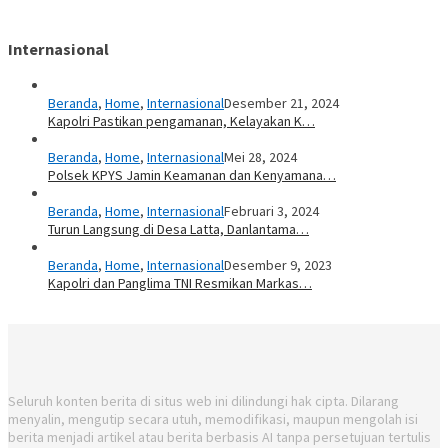
Internasional
Beranda
,
Home
,
Internasional
Desember 21, 2024
Kapolri Pastikan pengamanan, Kelayakan K…
Beranda
,
Home
,
Internasional
Mei 28, 2024
Polsek KPYS Jamin Keamanan dan Kenyamana…
Beranda
,
Home
,
Internasional
Februari 3, 2024
Turun Langsung di Desa Latta, Danlantama…
Beranda
,
Home
,
Internasional
Desember 9, 2023
Kapolri dan Panglima TNI Resmikan Markas…
Seluruh konten berita di situs web ini dilindungi hak cipta. Dilarang
menyalin, mengutip secara utuh, memodifikasi, maupun mengolah isi
berita menjadi artikel atau berita berbasis AI tanpa persetujuan tertulis