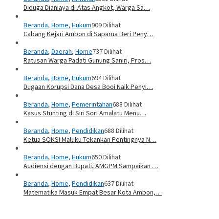
Diduga Dianiaya di Atas Angkot, Warga Sa…
Beranda
,
Home
,
Hukum
909 Dilihat
Cabang Kejari Ambon di Saparua Beri Peny…
Beranda
,
Daerah
,
Home
737 Dilihat
Ratusan Warga Padati Gunung Saniri, Pros…
Beranda
,
Home
,
Hukum
694 Dilihat
Dugaan Korupsi Dana Desa Booi Naik Penyi…
Beranda
,
Home
,
Pemerintahan
688 Dilihat
Kasus Stunting di Siri Sori Amalatu Menu…
Beranda
,
Home
,
Pendidikan
688 Dilihat
Ketua SOKSI Maluku Tekankan Pentingnya N…
Beranda
,
Home
,
Hukum
650 Dilihat
Audiensi dengan Bupati, AMGPM Sampaikan …
Beranda
,
Home
,
Pendidikan
637 Dilihat
Matematika Masuk Empat Besar Kota Ambon,…