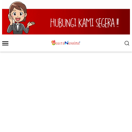
Loncat
ke
konten
Menu
Mobile