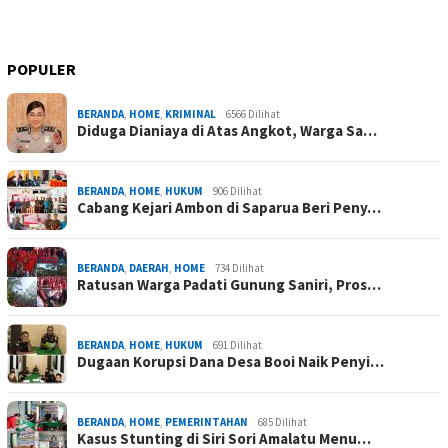
POPULER
BERANDA
,
HOME
,
KRIMINAL
6566 Dilihat
Diduga Dianiaya di Atas Angkot, Warga Sa…
BERANDA
,
HOME
,
HUKUM
906 Dilihat
Cabang Kejari Ambon di Saparua Beri Peny…
BERANDA
,
DAERAH
,
HOME
734 Dilihat
Ratusan Warga Padati Gunung Saniri, Pros…
BERANDA
,
HOME
,
HUKUM
691 Dilihat
Dugaan Korupsi Dana Desa Booi Naik Penyi…
BERANDA
,
HOME
,
PEMERINTAHAN
685 Dilihat
Kasus Stunting di Siri Sori Amalatu Menu…