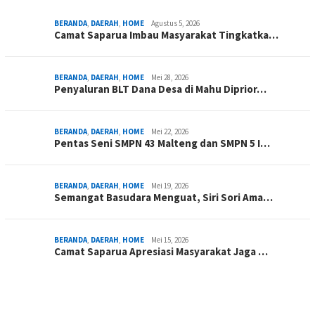
BERANDA
,
DAERAH
,
HOME
Agustus 5, 2026
Camat Saparua Imbau Masyarakat Tingkatka…
BERANDA
,
DAERAH
,
HOME
Mei 28, 2026
Penyaluran BLT Dana Desa di Mahu Diprior…
BERANDA
,
DAERAH
,
HOME
Mei 22, 2026
Pentas Seni SMPN 43 Malteng dan SMPN 5 I…
BERANDA
,
DAERAH
,
HOME
Mei 19, 2026
Semangat Basudara Menguat, Siri Sori Ama…
BERANDA
,
DAERAH
,
HOME
Mei 15, 2026
Camat Saparua Apresiasi Masyarakat Jaga …