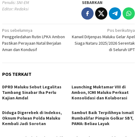
Penulis: SNI-EM
SEBARKAN
Editor: Redaksi
Navigasi
Pos sebelumnya
Pos berikutnya
Penggeledahan Rutin LPKA Ambon
Kanwil Ditjenpas Maluku Gelar Apel
pos
Pastikan Perayaan Natal Berjalan
Siaga Nataru 2025/2026 Serentak
Aman dan Kondusif
di Seluruh UPT
POS TERKAIT
DPRD Maluku Sebut Legalitas
Launching Muktamar VIII di
Tambang Sinabar Iha Perlu
Ambon, ICMI Maluku Perkuat
Kajian Amdal
Konsolidasi dan Kolaborasi
Diduga Digerebek di Indekos,
Sambut Baik Terpilihnya Ismail
Oknum Polwan Polda Maluku
Rumbalifar Pimpin Golkar SBT,
Kembali Jadi Sorotan
PAMA: Beliau Layak