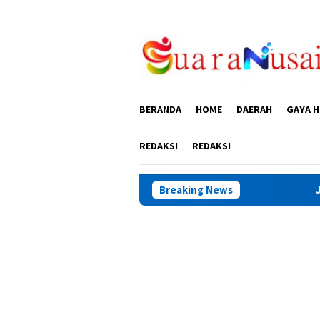
Loncat
ke
konten
BERANDA
HOME
DAERAH
GAYA H
REDAKSI
REDAKSI
Breaking News
Jelang HUT RI, Pem