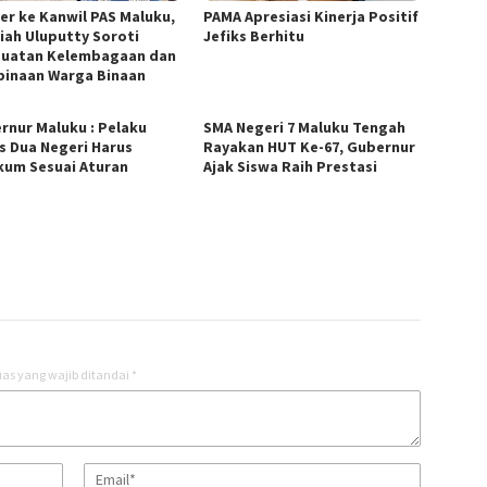
er ke Kanwil PAS Maluku,
PAMA Apresiasi Kinerja Positif
iah Uluputty Soroti
Jefiks Berhitu
uatan Kelembagaan dan
inaan Warga Binaan
rnur Maluku : Pelaku
SMA Negeri 7 Maluku Tengah
s Dua Negeri Harus
Rayakan HUT Ke-67, Gubernur
kum Sesuai Aturan
Ajak Siswa Raih Prestasi
as yang wajib ditandai
*