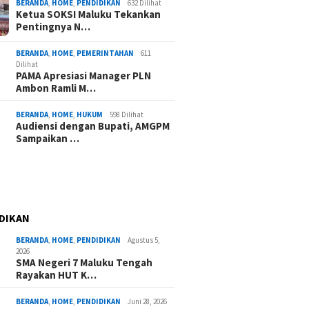
BERANDA
,
HOME
,
PENDIDIKAN
632 Dilihat
Ketua SOKSI Maluku Tekankan
Pentingnya N…
BERANDA
,
HOME
,
PEMERINTAHAN
611
Dilihat
PAMA Apresiasi Manager PLN
Ambon Ramli M…
BERANDA
,
HOME
,
HUKUM
598 Dilihat
Audiensi dengan Bupati, AMGPM
Sampaikan …
DIKAN
BERANDA
,
HOME
,
PENDIDIKAN
Agustus 5,
2026
SMA Negeri 7 Maluku Tengah
Rayakan HUT K…
BERANDA
,
HOME
,
PENDIDIKAN
Juni 28, 2026