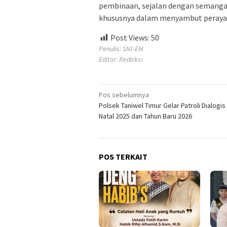
pembinaan, sejalan dengan semanga
khususnya dalam menyambut perayaa
Post Views:
50
Penulis: SNI-EM
Editor: Redaksi
Navigasi
Pos sebelumnya
Polsek Taniwel Timur Gelar Patroli Dialogis
pos
Natal 2025 dan Tahun Baru 2026
POS TERKAIT