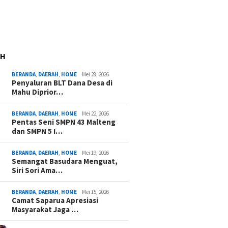
AH
BERANDA
,
DAERAH
,
HOME
Mei 28, 2026
Penyaluran BLT Dana Desa di
Mahu Diprior…
BERANDA
,
DAERAH
,
HOME
Mei 22, 2026
Pentas Seni SMPN 43 Malteng
dan SMPN 5 I…
BERANDA
,
DAERAH
,
HOME
Mei 19, 2026
Semangat Basudara Menguat,
Siri Sori Ama…
BERANDA
,
DAERAH
,
HOME
Mei 15, 2026
Camat Saparua Apresiasi
Masyarakat Jaga …