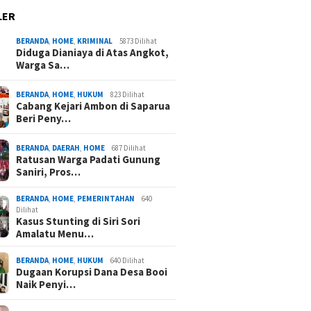
LER
BERANDA
,
HOME
,
KRIMINAL
5873 Dilihat
Diduga Dianiaya di Atas Angkot,
Warga Sa…
BERANDA
,
HOME
,
HUKUM
823 Dilihat
Cabang Kejari Ambon di Saparua
Beri Peny…
BERANDA
,
DAERAH
,
HOME
687 Dilihat
Ratusan Warga Padati Gunung
Saniri, Pros…
BERANDA
,
HOME
,
PEMERINTAHAN
640
Dilihat
Kasus Stunting di Siri Sori
Amalatu Menu…
BERANDA
,
HOME
,
HUKUM
640 Dilihat
Dugaan Korupsi Dana Desa Booi
Naik Penyi…