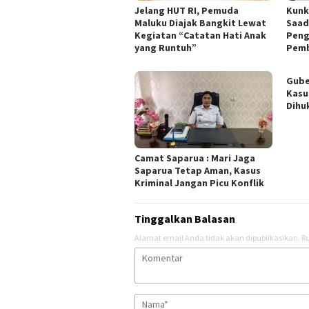
Jelang HUT RI, Pemuda
Kunk
Maluku Diajak Bangkit Lewat
Saad
Kegiatan “Catatan Hati Anak
Peng
yang Runtuh”
Pemb
Gube
Kasu
Dihu
Camat Saparua : Mari Jaga
Saparua Tetap Aman, Kasus
Kriminal Jangan Picu Konflik
Tinggalkan Balasan
Alamat email Anda tidak akan dipublikasikan.
Ru