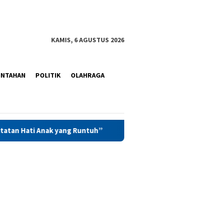
KAMIS, 6 AGUSTUS 2026
INTAHAN
POLITIK
OLAHRAGA
ang Runtuh”
Kunker ke Kanwil PAS Maluku, Saadiah Ulup