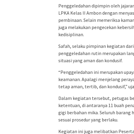
Penggeledahan dipimpin oleh jajar
LPKA Kelas II Ambon dengan menyasa
pembinaan. Selain memeriksa kamar 
juga melakukan pengecekan kebersiha
kedisiplinan.
Safah, selaku pimpinan kegiatan d
penggeledahan rutin merupakan lang
situasi yang aman dan kondusif.
“Penggeledahan ini merupakan upaya
keamanan. Apalagi menjelang peray
tetap aman, tertib, dan kondusif,” uja
Dalam kegiatan tersebut, petugas b
ketentuan, di antaranya 11 buah pena, 
gigi berbahan mika. Seluruh barang
sesuai prosedur yang berlaku.
Kegiatan ini juga melibatkan Peser