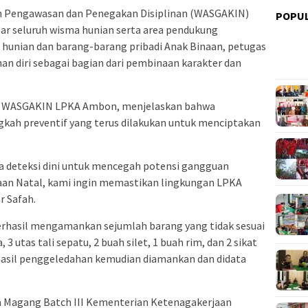
an Pengawasan dan Penegakan Disiplinan (WASGAKIN)
POPU
r seluruh wisma hunian serta area pendukung
hunian dan barang-barang pribadi Anak Binaan, petugas
n diri sebagai bagian dari pembinaan karakter dan
ari WASGAKIN LPKA Ambon, menjelaskan bahwa
kah preventif yang terus dilakukan untuk menciptakan
 deteksi dini untuk mencegah potensi gangguan
aan Natal, kami ingin memastikan lingkungan LPKA
r Safah.
erhasil mengamankan sejumlah barang yang tidak sesuai
3 utas tali sepatu, 2 buah silet, 1 buah rim, dan 2 sikat
 hasil penggeledahan kemudian diamankan dan didata
ta Magang Batch III Kementerian Ketenagakerjaan