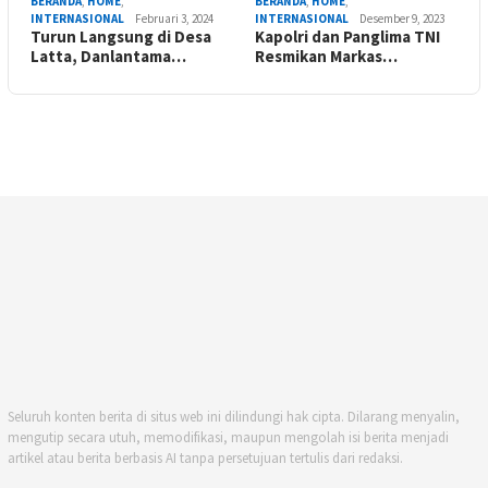
BERANDA
,
HOME
,
BERANDA
,
HOME
,
INTERNASIONAL
Februari 3, 2024
INTERNASIONAL
Desember 9, 2023
Turun Langsung di Desa
Kapolri dan Panglima TNI
Latta, Danlantama…
Resmikan Markas…
Seluruh konten berita di situs web ini dilindungi hak cipta. Dilarang menyalin,
mengutip secara utuh, memodifikasi, maupun mengolah isi berita menjadi
artikel atau berita berbasis AI tanpa persetujuan tertulis dari redaksi.