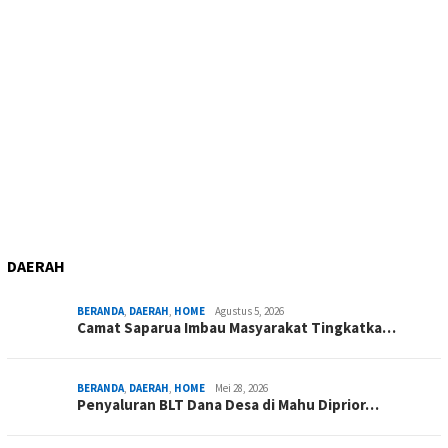
DAERAH
BERANDA
,
DAERAH
,
HOME
Agustus 5, 2026
Camat Saparua Imbau Masyarakat Tingkatka…
BERANDA
,
DAERAH
,
HOME
Mei 28, 2026
Penyaluran BLT Dana Desa di Mahu Diprior…