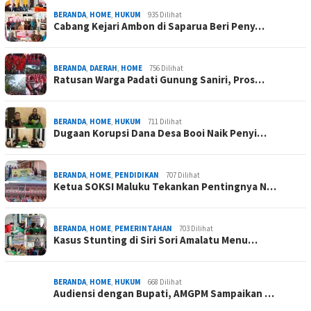
BERANDA
,
HOME
,
HUKUM
935 Dilihat
Cabang Kejari Ambon di Saparua Beri Peny…
BERANDA
,
DAERAH
,
HOME
756 Dilihat
Ratusan Warga Padati Gunung Saniri, Pros…
BERANDA
,
HOME
,
HUKUM
711 Dilihat
Dugaan Korupsi Dana Desa Booi Naik Penyi…
BERANDA
,
HOME
,
PENDIDIKAN
707 Dilihat
Ketua SOKSI Maluku Tekankan Pentingnya N…
BERANDA
,
HOME
,
PEMERINTAHAN
703 Dilihat
Kasus Stunting di Siri Sori Amalatu Menu…
BERANDA
,
HOME
,
HUKUM
668 Dilihat
Audiensi dengan Bupati, AMGPM Sampaikan …