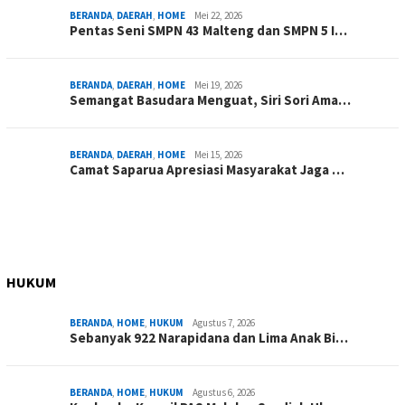
BERANDA
,
DAERAH
,
HOME
Mei 22, 2026
Pentas Seni SMPN 43 Malteng dan SMPN 5 I…
BERANDA
,
DAERAH
,
HOME
Mei 19, 2026
Semangat Basudara Menguat, Siri Sori Ama…
BERANDA
,
DAERAH
,
HOME
Mei 15, 2026
Camat Saparua Apresiasi Masyarakat Jaga …
HUKUM
BERANDA
,
HOME
,
HUKUM
Agustus 7, 2026
Sebanyak 922 Narapidana dan Lima Anak Bi…
BERANDA
,
HOME
,
HUKUM
Agustus 6, 2026