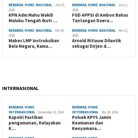
BERANDA
,
HOME
,
NASIONAL
Juli 15,
BERANDA
,
HOME
,
NASIONAL
Juni 3,
2026
2026
KPN Adm Mahu Wakili
FGD APPSI di Ambon Bahas
Maluku Tengah Ikuti …
Tantangan Daera…
BERANDA
,
HOME
,
NASIONAL
Mei 20,
BERANDA
,
HOME
,
NASIONAL
Mei 12,
2026
2026
Mabes LMP Instruksikan
Arnold Ritiauw Dilantik
Bela Negara, Kama…
sebagai Dirjen d…
INTERNASIONAL
BERANDA
,
HOME
,
BERANDA
,
HOME
,
INTERNASIONAL
Desember 21, 2024
INTERNASIONAL
Mei 28, 2024
Kapolri Pastikan
Polsek KPYS Jamin
pengamanan, Kelayakan
Keamanan dan
K…
Kenyamana…