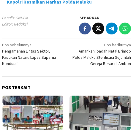
Kapolri Resmikan Markas Polda Maluku
Penulis: SNI-EM
SEBARKAN
Editor: Redaksi
Navigasi
Pos sebelumnya
Pos berikutnya
Pengamanan Lintas Sektor,
Amankan Ibadah Natal Brimob
pos
Pastikan Nataru Lapas Saparua
Polda Maluku Sterilisasi Sejumlah
Kondusif
Gereja Besar di Ambon
POS TERKAIT