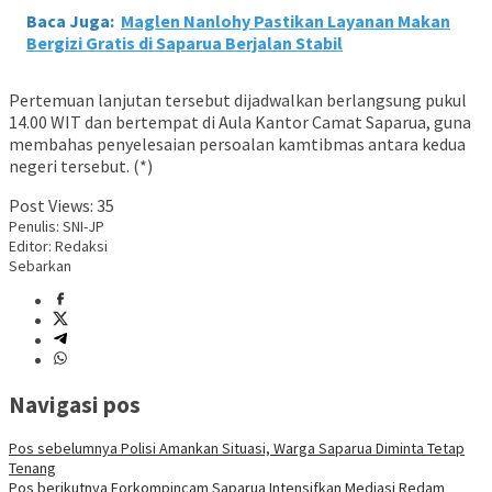
Baca Juga:
Maglen Nanlohy Pastikan Layanan Makan
Bergizi Gratis di Saparua Berjalan Stabil
Pertemuan lanjutan tersebut dijadwalkan berlangsung pukul
14.00 WIT dan bertempat di Aula Kantor Camat Saparua, guna
membahas penyelesaian persoalan kamtibmas antara kedua
negeri tersebut. (*)
Post Views:
35
Penulis: SNI-JP
Editor: Redaksi
Sebarkan
Navigasi pos
Pos sebelumnya
Polisi Amankan Situasi, Warga Saparua Diminta Tetap
Tenang
Pos berikutnya
Forkompincam Saparua Intensifkan Mediasi Redam