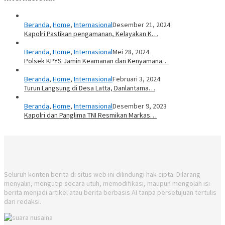
Beranda
,
Home
,
Internasional
Desember 21, 2024
Kapolri Pastikan pengamanan, Kelayakan K…
Beranda
,
Home
,
Internasional
Mei 28, 2024
Polsek KPYS Jamin Keamanan dan Kenyamana…
Beranda
,
Home
,
Internasional
Februari 3, 2024
Turun Langsung di Desa Latta, Danlantama…
Beranda
,
Home
,
Internasional
Desember 9, 2023
Kapolri dan Panglima TNI Resmikan Markas…
Seluruh konten berita di situs web ini dilindungi hak cipta. Dilarang
menyalin, mengutip secara utuh, memodifikasi, maupun mengolah isi
berita menjadi artikel atau berita berbasis AI tanpa persetujuan tertulis
dari redaksi.