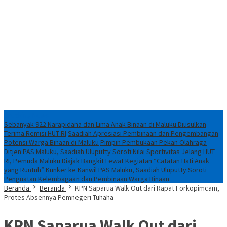
Breaking News
Sebanyak 922 Narapidana dan Lima Anak Binaan di Maluku Diusulkan
Terima Remisi HUT RI
Saadiah Apresiasi Pembinaan dan Pengembangan
Potensi Warga Binaan di Maluku
Pimpin Pembukaan Pekan Olahraga
Ditjen PAS Maluku, Saadiah Uluputty Soroti Nilai Sportivitas
Jelang HUT
RI, Pemuda Maluku Diajak Bangkit Lewat Kegiatan “Catatan Hati Anak
yang Runtuh”
Kunker ke Kanwil PAS Maluku, Saadiah Uluputty Soroti
Penguatan Kelembagaan dan Pembinaan Warga Binaan
Beranda
Beranda
KPN Saparua Walk Out dari Rapat Forkopimcam,
Protes Absennya Pemnegeri Tuhaha
KPN Saparua Walk Out dari