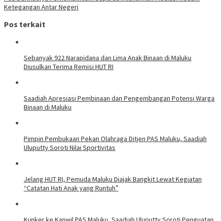
Ketegangan Antar Negeri
Pos terkait
Sebanyak 922 Narapidana dan Lima Anak Binaan di Maluku
Diusulkan Terima Remisi HUT RI
Saadiah Apresiasi Pembinaan dan Pengembangan Potensi Warga
Binaan di Maluku
Pimpin Pembukaan Pekan Olahraga Ditjen PAS Maluku, Saadiah
Uluputty Soroti Nilai Sportivitas
Jelang HUT RI, Pemuda Maluku Diajak Bangkit Lewat Kegiatan
“Catatan Hati Anak yang Runtuh”
Kunker ke Kanwil PAS Maluku, Saadiah Uluputty Soroti Penguatan