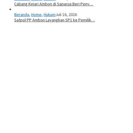
Cabang Kejari Ambon di Saparua Beri Peny…
Beranda
,
Home
,
Hukum
Juli 16, 2026
Satpol PP Ambon Layangkan SP1 ke Pemilik…