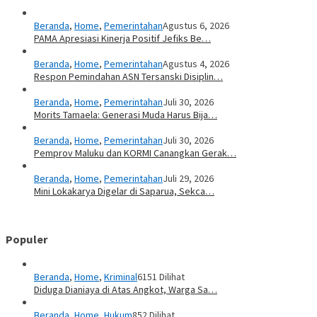
Beranda
,
Home
,
Pemerintahan
Agustus 6, 2026
PAMA Apresiasi Kinerja Positif Jefiks Be…
Beranda
,
Home
,
Pemerintahan
Agustus 4, 2026
Respon Pemindahan ASN Tersanski Disiplin…
Beranda
,
Home
,
Pemerintahan
Juli 30, 2026
Morits Tamaela: Generasi Muda Harus Bija…
Beranda
,
Home
,
Pemerintahan
Juli 30, 2026
Pemprov Maluku dan KORMI Canangkan Gerak…
Beranda
,
Home
,
Pemerintahan
Juli 29, 2026
Mini Lokakarya Digelar di Saparua, Sekca…
Populer
Beranda
,
Home
,
Kriminal
6151 Dilihat
Diduga Dianiaya di Atas Angkot, Warga Sa…
Beranda
,
Home
,
Hukum
852 Dilihat