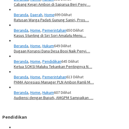
Cabang Kejari Ambon di Saparua Beri Peny…
Beranda
,
Daerah
,
Home
699 Dilihat
Ratusan Warga Padati Gunung Saniri, Pros…
Beranda
,
Home
,
Pemerintahan
650 Dilihat
Kasus Stunting di Siri Sori Amalatu Menu…
Beranda
,
Home
,
Hukum
649 Dilihat
Dugaan Korupsi Dana Desa Booi Naik Penyi…
Beranda
,
Home
,
Pendidikan
645 Dilihat
Ketua SOKSI Maluku Tekankan Pentingnya N…
Beranda
,
Home
,
Pemerintahan
613 Dilihat
PAMA Apresiasi Manager PLN Ambon Ramli M…
Beranda
,
Home
,
Hukum
607 Dilihat
Audiensi dengan Bupati, AMGPM Sampaikan …
Pendidikan