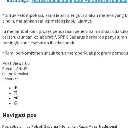
Baca Juga:
Festival Sahur Song Batu Merah Resmi Dimulai,
“Untuk kelompok B3, kami lebih mengutamakan mereka yang 
tindih, melainkan saling melengkapi,” ujarnya.
Ia menambahkan, proses pendataan penerima manfaat dilakukan s
terstruktur dan kolaboratif, SPPG Saparua berharap penyaluran
peningkatan kesehatan ibu dan anak.
“Kami berkomitmen untuk terus memperkuat program pemenuhan g
Post Views:
60
Penulis: SNI-JP
Editor: Redaksi
Sebarkan
Navigasi pos
Pos sebelumnya
Polsek Saparua Intensifkan Razia Miras Tradisional