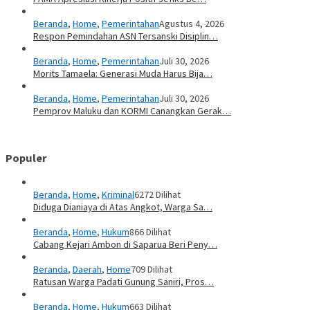
Beranda
,
Home
,
Pemerintahan
Agustus 4, 2026
Respon Pemindahan ASN Tersanski Disiplin…
Beranda
,
Home
,
Pemerintahan
Juli 30, 2026
Morits Tamaela: Generasi Muda Harus Bija…
Beranda
,
Home
,
Pemerintahan
Juli 30, 2026
Pemprov Maluku dan KORMI Canangkan Gerak…
Populer
Beranda
,
Home
,
Kriminal
6272 Dilihat
Diduga Dianiaya di Atas Angkot, Warga Sa…
Beranda
,
Home
,
Hukum
866 Dilihat
Cabang Kejari Ambon di Saparua Beri Peny…
Beranda
,
Daerah
,
Home
709 Dilihat
Ratusan Warga Padati Gunung Saniri, Pros…
Beranda
,
Home
,
Hukum
663 Dilihat