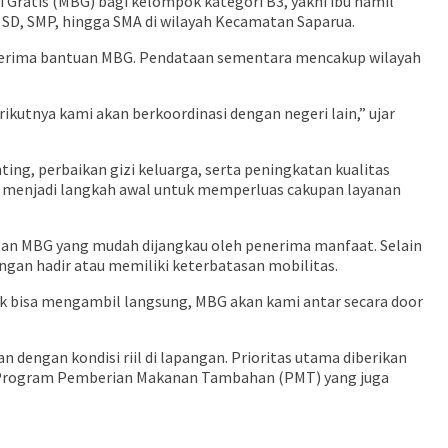
ratis (MBG) bagi kelompok kategori B3, yakni ibu hamil
, SD, SMP, hingga SMA di wilayah Kecamatan Saparua.
nerima bantuan MBG. Pendataan sementara mencakup wilayah
kutnya kami akan berkoordinasi dengan negeri lain,” ujar
, perbaikan gizi keluarga, serta peningkatan kualitas
ni menjadi langkah awal untuk memperluas cakupan layanan
lan MBG yang mudah dijangkau oleh penerima manfaat. Selain
ngan hadir atau memiliki keterbatasan mobilitas.
ak bisa mengambil langsung, MBG akan kami antar secara door
engan kondisi riil di lapangan. Prioritas utama diberikan
an Program Pemberian Makanan Tambahan (PMT) yang juga