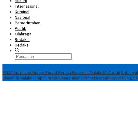
Hukum
Internasional
Kriminal
Nasional
Pemerintahan
Politik
Olahraga
Redaksi
Redaksi
Breaking News
PAMA Apresiasi Kinerja Positif Kepala Basarnas Maluku M. Arafah
Sebanyak
Binaan di Maluku
Pimpin Pembukaan Pekan Olahraga Ditjen PAS Maluku, Saad