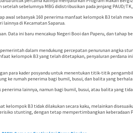
rua untuk pertama kalinya menyalurkan Program Makan Bergizi G
ukan setelah sebelumnya MBG didistribusikan pada jenjang PAUD/TK
hap awal sebanyak 160 penerima manfaat kelompok B3 telah me
ri lainnya di Kecamatan Saparua.
. Data ini baru mencakup Negeri Booi dan Paperu, dan tahap beri
merintah dalam mendukung percepatan penurunan angka stunting
anfaat kelompok B3 yang telah ditetapkan, penyaluran perdana i
gan para kader posyandu untuk menentukan titik-titik pengambi
g ke rumah penerima bagi bumil, busui, dan balita yang berhala
enerima lainnya, namun bagi bumil, busui, atau balita yang tid
lompok B3 tidak dilakukan secara kaku, melainkan disesuaikan d
au berisiko stunting, dengan tetap mempertimbangkan keberada