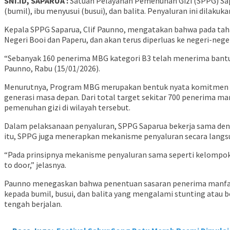
SNI.ID, SAPARUA :
Satuan Pelayanan Pemenuhan Gizi (SPPG) Sapa
(bumil), ibu menyusui (busui), dan balita. Penyaluran ini dilak
Kepala SPPG Saparua, Clif Paunno, mengatakan bahwa pada ta
Negeri Booi dan Paperu, dan akan terus diperluas ke negeri-nege
“Sebanyak 160 penerima MBG kategori B3 telah menerima bantuan
Paunno, Rabu (15/01/2026).
Menurutnya, Program MBG merupakan bentuk nyata komitmen pe
generasi masa depan. Dari total target sekitar 700 penerima m
pemenuhan gizi di wilayah tersebut.
Dalam pelaksanaan penyaluran, SPPG Saparua bekerja sama den
itu, SPPG juga menerapkan mekanisme penyaluran secara langsun
“Pada prinsipnya mekanisme penyaluran sama seperti kelompok p
to door,” jelasnya.
Paunno menegaskan bahwa penentuan sasaran penerima manfaat ke
kepada bumil, busui, dan balita yang mengalami stunting at
tengah berjalan.