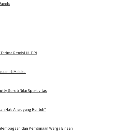
ainitu
 Terima Remisi HUT RI
naan di Maluku
ty Soroti Nilai Sportivitas
tan Hati Anak yang Runtuh”
 Kelembagaan dan Pembinaan Warga Binaan