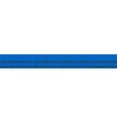
 922 Narapidana dan Lima Anak Binaan di Maluku Diusulkan Terima Remisi HU
iah Uluputty Soroti Nilai Sportivitas
Jelang HUT RI, Pemuda Maluku Diajak 