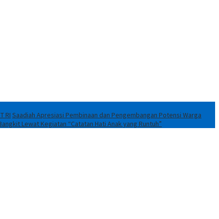
T RI
Saadiah Apresiasi Pembinaan dan Pengembangan Potensi Warga
Bangkit Lewat Kegiatan “Catatan Hati Anak yang Runtuh”