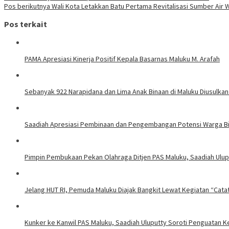
Pos berikutnya
Wali Kota Letakkan Batu Pertama Revitalisasi Sumber Air W
Pos terkait
PAMA Apresiasi Kinerja Positif Kepala Basarnas Maluku M. Arafah
Sebanyak 922 Narapidana dan Lima Anak Binaan di Maluku Diusulkan
Saadiah Apresiasi Pembinaan dan Pengembangan Potensi Warga Bi
Pimpin Pembukaan Pekan Olahraga Ditjen PAS Maluku, Saadiah Uluput
Jelang HUT RI, Pemuda Maluku Diajak Bangkit Lewat Kegiatan “Cata
Kunker ke Kanwil PAS Maluku, Saadiah Uluputty Soroti Penguatan