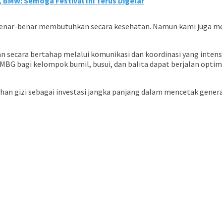
 BMW: Semoga Festival Ini Terus Digelar
benar-benar membutuhkan secara kesehatan. Namun kami juga 
ecara bertahap melalui komunikasi dan koordinasi yang intensif
 MBG bagi kelompok bumil, busui, dan balita dapat berjalan opti
izi sebagai investasi jangka panjang dalam mencetak generasi y