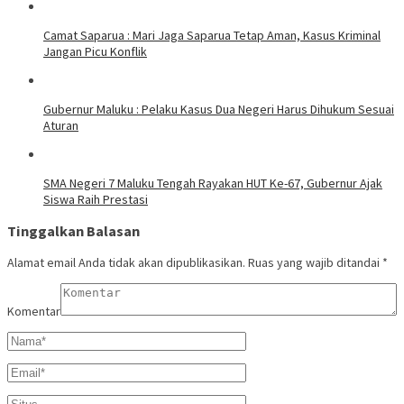
Camat Saparua : Mari Jaga Saparua Tetap Aman, Kasus Kriminal
Jangan Picu Konflik
Gubernur Maluku : Pelaku Kasus Dua Negeri Harus Dihukum Sesuai
Aturan
SMA Negeri 7 Maluku Tengah Rayakan HUT Ke-67, Gubernur Ajak
Siswa Raih Prestasi
Tinggalkan Balasan
Alamat email Anda tidak akan dipublikasikan.
Ruas yang wajib ditandai
*
Komentar