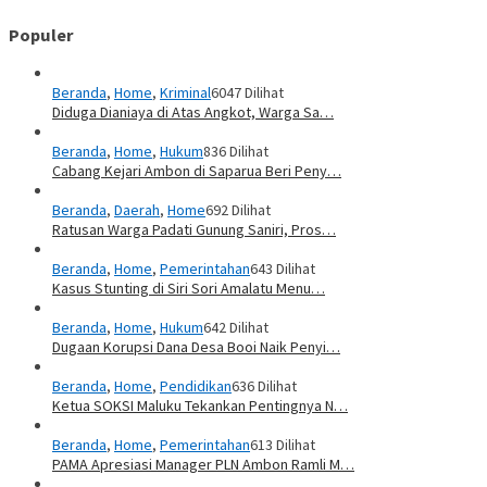
Populer
Beranda
,
Home
,
Kriminal
6047 Dilihat
Diduga Dianiaya di Atas Angkot, Warga Sa…
Beranda
,
Home
,
Hukum
836 Dilihat
Cabang Kejari Ambon di Saparua Beri Peny…
Beranda
,
Daerah
,
Home
692 Dilihat
Ratusan Warga Padati Gunung Saniri, Pros…
Beranda
,
Home
,
Pemerintahan
643 Dilihat
Kasus Stunting di Siri Sori Amalatu Menu…
Beranda
,
Home
,
Hukum
642 Dilihat
Dugaan Korupsi Dana Desa Booi Naik Penyi…
Beranda
,
Home
,
Pendidikan
636 Dilihat
Ketua SOKSI Maluku Tekankan Pentingnya N…
Beranda
,
Home
,
Pemerintahan
613 Dilihat
PAMA Apresiasi Manager PLN Ambon Ramli M…