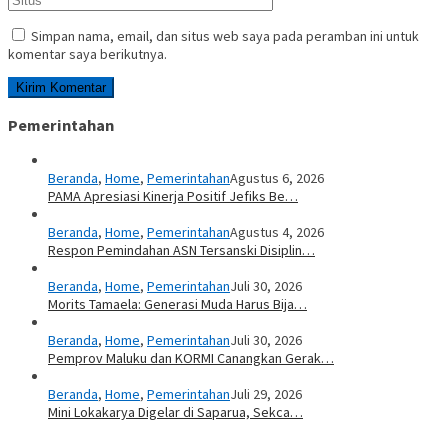
Simpan nama, email, dan situs web saya pada peramban ini untuk
komentar saya berikutnya.
Pemerintahan
Beranda
,
Home
,
Pemerintahan
Agustus 6, 2026
PAMA Apresiasi Kinerja Positif Jefiks Be…
Beranda
,
Home
,
Pemerintahan
Agustus 4, 2026
Respon Pemindahan ASN Tersanski Disiplin…
Beranda
,
Home
,
Pemerintahan
Juli 30, 2026
Morits Tamaela: Generasi Muda Harus Bija…
Beranda
,
Home
,
Pemerintahan
Juli 30, 2026
Pemprov Maluku dan KORMI Canangkan Gerak…
Beranda
,
Home
,
Pemerintahan
Juli 29, 2026
Mini Lokakarya Digelar di Saparua, Sekca…