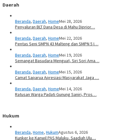
Daerah
Beranda
,
Daerah
,
Home
Mei 28, 2026
Penyaluran BLT Dana Desa di Mahu Diprior…
Beranda
,
Daerah
,
Home
Mei 22, 2026
Pentas Seni SMPN 43 Malteng dan SMPN 5 I…
Beranda
,
Daerah
,
Home
Mei 19, 2026
Semangat Basudara Menguat, Siri Sori Ama…
Beranda
,
Daerah
,
Home
Mei 15, 2026
Camat Saparua Apresiasi Masyarakat Jaga …
Beranda
,
Daerah
,
Home
Mei 14, 2026
Ratusan Warga Padati Gunung Saniri, Pros…
Hukum
Beranda
,
Home
,
Hukum
Agustus 6, 2026
Kunker ke Kanwil PAS Maluku, Saadiah Ulu…