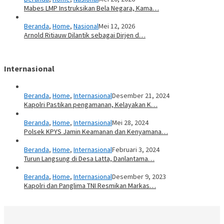
Mabes LMP Instruksikan Bela Negara, Kama…
Beranda
,
Home
,
Nasional
Mei 12, 2026
Arnold Ritiauw Dilantik sebagai Dirjen d…
Internasional
Beranda
,
Home
,
Internasional
Desember 21, 2024
Kapolri Pastikan pengamanan, Kelayakan K…
Beranda
,
Home
,
Internasional
Mei 28, 2024
Polsek KPYS Jamin Keamanan dan Kenyamana…
Beranda
,
Home
,
Internasional
Februari 3, 2024
Turun Langsung di Desa Latta, Danlantama…
Beranda
,
Home
,
Internasional
Desember 9, 2023
Kapolri dan Panglima TNI Resmikan Markas…