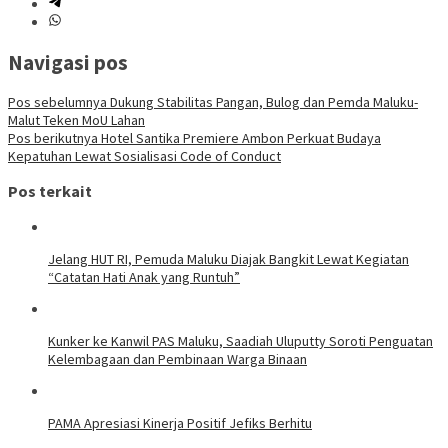
Navigasi pos
Pos sebelumnya
Dukung Stabilitas Pangan, Bulog dan Pemda Maluku-
Malut Teken MoU Lahan
Pos berikutnya
Hotel Santika Premiere Ambon Perkuat Budaya
Kepatuhan Lewat Sosialisasi Code of Conduct
Pos terkait
Jelang HUT RI, Pemuda Maluku Diajak Bangkit Lewat Kegiatan
“Catatan Hati Anak yang Runtuh”
Kunker ke Kanwil PAS Maluku, Saadiah Uluputty Soroti Penguatan
Kelembagaan dan Pembinaan Warga Binaan
PAMA Apresiasi Kinerja Positif Jefiks Berhitu