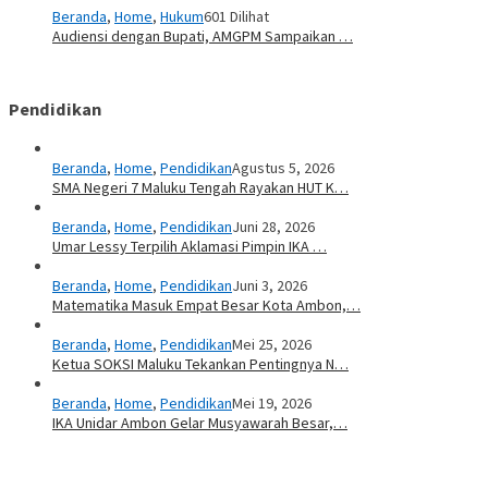
Beranda
,
Home
,
Hukum
601 Dilihat
Audiensi dengan Bupati, AMGPM Sampaikan …
Pendidikan
Beranda
,
Home
,
Pendidikan
Agustus 5, 2026
SMA Negeri 7 Maluku Tengah Rayakan HUT K…
Beranda
,
Home
,
Pendidikan
Juni 28, 2026
Umar Lessy Terpilih Aklamasi Pimpin IKA …
Beranda
,
Home
,
Pendidikan
Juni 3, 2026
Matematika Masuk Empat Besar Kota Ambon,…
Beranda
,
Home
,
Pendidikan
Mei 25, 2026
Ketua SOKSI Maluku Tekankan Pentingnya N…
Beranda
,
Home
,
Pendidikan
Mei 19, 2026
IKA Unidar Ambon Gelar Musyawarah Besar,…