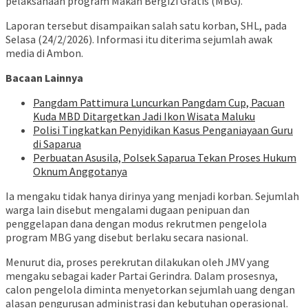
pelaksanaan program Makan Bergizi Gratis (MBG).
Laporan tersebut disampaikan salah satu korban, SHL, pada
Selasa (24/2/2026). Informasi itu diterima sejumlah awak
media di Ambon.
Bacaan Lainnya
Pangdam Pattimura Luncurkan Pangdam Cup, Pacuan
Kuda MBD Ditargetkan Jadi Ikon Wisata Maluku
Polisi Tingkatkan Penyidikan Kasus Penganiayaan Guru
di Saparua
Perbuatan Asusila, Polsek Saparua Tekan Proses Hukum
Oknum Anggotanya
Ia mengaku tidak hanya dirinya yang menjadi korban. Sejumlah
warga lain disebut mengalami dugaan penipuan dan
penggelapan dana dengan modus rekrutmen pengelola
program MBG yang disebut berlaku secara nasional.
Menurut dia, proses perekrutan dilakukan oleh JMV yang
mengaku sebagai kader Partai Gerindra. Dalam prosesnya,
calon pengelola diminta menyetorkan sejumlah uang dengan
alasan pengurusan administrasi dan kebutuhan operasional.