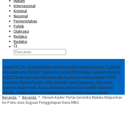
Hukum
Internasional
Kriminal
Nasional
Pemerintahan
Politik
Olahraga
Redaksi
Redaksi
Breaking News
Jelang HUT RI, Pemuda Maluku Diajak Bangkit Lewat Kegiatan “Catatan
Hati Anak yang Runtuh”
Kunker ke Kanwil PAS Maluku, Saadiah Uluputty
Soroti Penguatan Kelembagaan dan Pembinaan Warga Binaan
PAMA
Apresiasi Kinerja Positif Jefiks Berhitu
Camat Saparua : Mari Jaga
Saparua Tetap Aman, Kasus Kriminal Jangan Picu Konflik
Gubernur
Maluku : Pelaku Kasus Dua Negeri Harus Dihukum Sesuai Aturan
Beranda
Beranda
Oknum Kader Partai Gerindra Maluku Dilaporkan
ke Polisi atas Dugaan Penggelapan Dana MBG