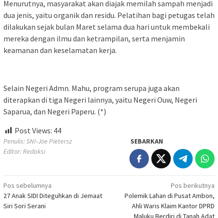
Menurutnya, masyarakat akan diajak memilah sampah menjadi
dua jenis, yaitu organik dan residu. Pelatihan bagi petugas telah
dilakukan sejak bulan Maret selama dua hari untuk membekali
mereka dengan ilmu dan ketrampilan, serta menjamin
keamanan dan keselamatan kerja.
Selain Negeri Admn. Mahu, program serupa juga akan
diterapkan di tiga Negeri lainnya, yaitu Negeri Ouw, Negeri
Saparua, dan Negeri Paperu. (*)
Post Views:
44
Penulis: SNI-Joe Pietersz
SEBARKAN
Editor: Redaksi
Navigasi
Pos sebelumnya
Pos berikutnya
27 Anak SIDI Diteguhkan di Jemaat
Polemik Lahan di Pusat Ambon,
pos
Siri Sori Serani
Ahli Waris Klaim Kantor DPRD
Maluku Berdiri di Tanah Adat