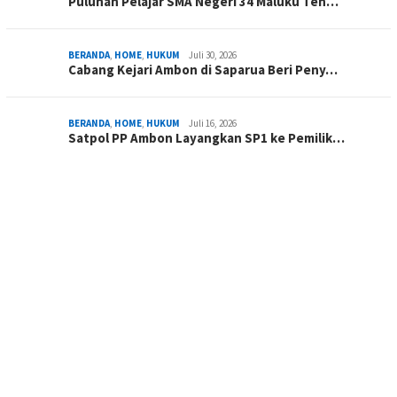
Puluhan Pelajar SMA Negeri 34 Maluku Ten…
BERANDA
,
HOME
,
HUKUM
Juli 30, 2026
Cabang Kejari Ambon di Saparua Beri Peny…
BERANDA
,
HOME
,
HUKUM
Juli 16, 2026
Satpol PP Ambon Layangkan SP1 ke Pemilik…