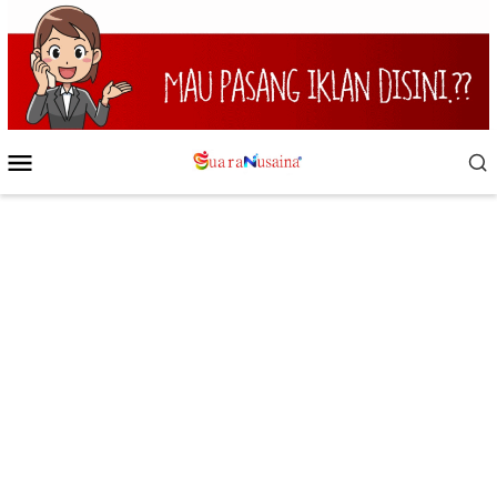
Loncat
ke
konten
Menu
Mobile