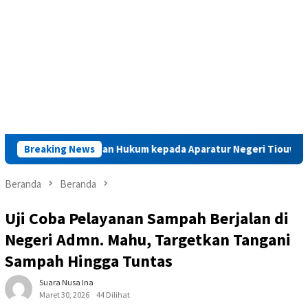
 Penyuluhan Hukum kepada Aparatur Negeri Tiouw
Breaking News
Rutan
Beranda
Beranda
Uji Coba Pelayanan Sampah Berjalan di
Negeri Admn. Mahu, Targetkan Tangani
Sampah Hingga Tuntas
Suara Nusa Ina
Maret 30, 2026
44 Dilihat