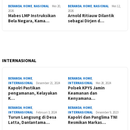
BERANDA
,
HOME
,
NASIONAL
Mei 20,
BERANDA
,
HOME
,
NASIONAL
Mei 12,
2026
2026
Mabes LMP Instruksikan
Arnold Ritiauw Dilantik
Bela Negara, Kama…
sebagai Dirjen d…
INTERNASIONAL
BERANDA
,
HOME
,
BERANDA
,
HOME
,
INTERNASIONAL
Desember 21, 2024
INTERNASIONAL
Mei 28, 2024
Kapolri Pastikan
Polsek KPYS Jamin
pengamanan, Kelayakan
Keamanan dan
K…
Kenyamana…
BERANDA
,
HOME
,
BERANDA
,
HOME
,
INTERNASIONAL
Februari 3, 2024
INTERNASIONAL
Desember 9, 2023
Turun Langsung di Desa
Kapolri dan Panglima TNI
Latta, Danlantama…
Resmikan Markas…