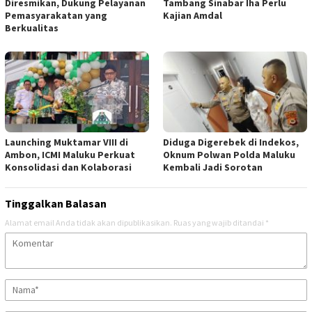
Diresmikan, Dukung Pelayanan
Tambang Sinabar Iha Perlu
Pemasyarakatan yang
Kajian Amdal
Berkualitas
Launching Muktamar VIII di
Diduga Digerebek di Indekos,
Ambon, ICMI Maluku Perkuat
Oknum Polwan Polda Maluku
Konsolidasi dan Kolaborasi
Kembali Jadi Sorotan
Tinggalkan Balasan
Alamat email Anda tidak akan dipublikasikan.
Ruas yang wajib ditandai
*