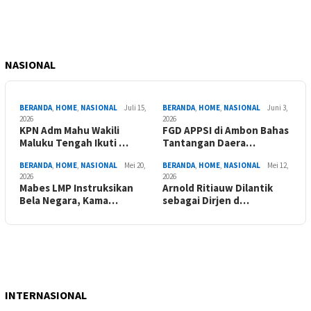
NASIONAL
BERANDA
,
HOME
,
NASIONAL
Juli 15,
BERANDA
,
HOME
,
NASIONAL
Juni 3,
2026
2026
KPN Adm Mahu Wakili
FGD APPSI di Ambon Bahas
Maluku Tengah Ikuti …
Tantangan Daera…
BERANDA
,
HOME
,
NASIONAL
Mei 20,
BERANDA
,
HOME
,
NASIONAL
Mei 12,
2026
2026
Mabes LMP Instruksikan
Arnold Ritiauw Dilantik
Bela Negara, Kama…
sebagai Dirjen d…
INTERNASIONAL