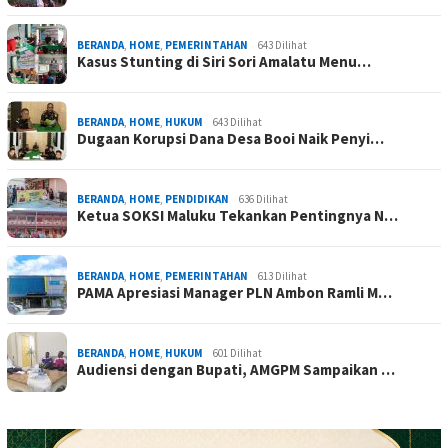
BERANDA
,
HOME
,
PEMERINTAHAN
643 Dilihat
Kasus Stunting di Siri Sori Amalatu Menu…
BERANDA
,
HOME
,
HUKUM
643 Dilihat
Dugaan Korupsi Dana Desa Booi Naik Penyi…
BERANDA
,
HOME
,
PENDIDIKAN
636 Dilihat
Ketua SOKSI Maluku Tekankan Pentingnya N…
BERANDA
,
HOME
,
PEMERINTAHAN
613 Dilihat
PAMA Apresiasi Manager PLN Ambon Ramli M…
BERANDA
,
HOME
,
HUKUM
601 Dilihat
Audiensi dengan Bupati, AMGPM Sampaikan …