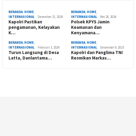
BERANDA
,
HOME
,
BERANDA
,
HOME
,
INTERNASIONAL
Desember 21, 2024
INTERNASIONAL
Mei 28, 2024
Kapolri Pastikan
Polsek KPYS Jamin
pengamanan, Kelayakan
Keamanan dan
K…
Kenyamana…
BERANDA
,
HOME
,
BERANDA
,
HOME
,
INTERNASIONAL
Februari 3, 2024
INTERNASIONAL
Desember 9, 2023
Turun Langsung di Desa
Kapolri dan Panglima TNI
Latta, Danlantama…
Resmikan Markas…