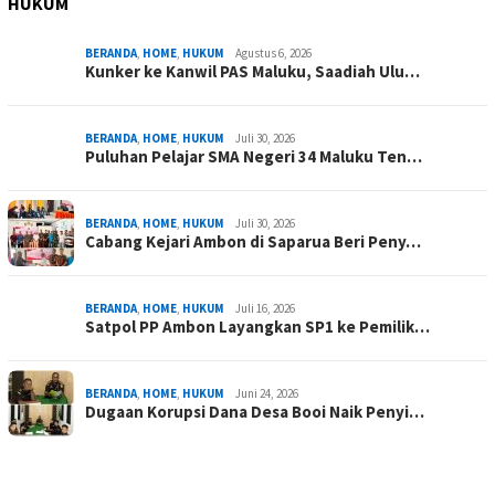
HUKUM
BERANDA
,
HOME
,
HUKUM
Agustus 6, 2026
Kunker ke Kanwil PAS Maluku, Saadiah Ulu…
BERANDA
,
HOME
,
HUKUM
Juli 30, 2026
Puluhan Pelajar SMA Negeri 34 Maluku Ten…
BERANDA
,
HOME
,
HUKUM
Juli 30, 2026
Cabang Kejari Ambon di Saparua Beri Peny…
BERANDA
,
HOME
,
HUKUM
Juli 16, 2026
Satpol PP Ambon Layangkan SP1 ke Pemilik…
BERANDA
,
HOME
,
HUKUM
Juni 24, 2026
Dugaan Korupsi Dana Desa Booi Naik Penyi…