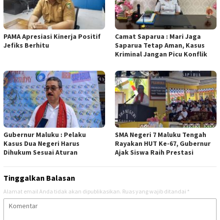
PAMA Apresiasi Kinerja Positif
Camat Saparua : Mari Jaga
Jefiks Berhitu
Saparua Tetap Aman, Kasus
Kriminal Jangan Picu Konflik
Gubernur Maluku : Pelaku
SMA Negeri 7 Maluku Tengah
Kasus Dua Negeri Harus
Rayakan HUT Ke-67, Gubernur
Dihukum Sesuai Aturan
Ajak Siswa Raih Prestasi
Tinggalkan Balasan
Alamat email Anda tidak akan dipublikasikan.
Ruas yang wajib ditandai
*