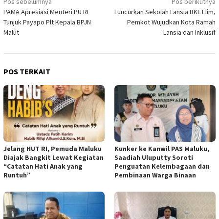
Navigasi
Pos sebelumnya
Pos berikutnya
PAMA Apresiasi Menteri PU RI
Luncurkan Sekolah Lansia BKL Elim,
pos
Tunjuk Payapo Plt Kepala BPJN
Pemkot Wujudkan Kota Ramah
Malut
Lansia dan Inklusif
POS TERKAIT
Jelang HUT RI, Pemuda Maluku
Kunker ke Kanwil PAS Maluku,
Diajak Bangkit Lewat Kegiatan
Saadiah Uluputty Soroti
“Catatan Hati Anak yang
Penguatan Kelembagaan dan
Runtuh”
Pembinaan Warga Binaan