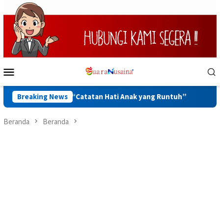
Loncat
ke
konten
Menu
Mobile
egiatan “Catatan Hati Anak yang Runtuh”
Breaking News
Kunker ke Kan
Beranda
Beranda