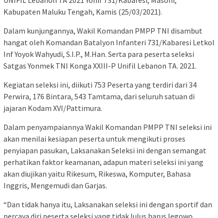
UNIFIL Lebanon TA 2021 Yonif 731/Kabaresi, Masohi,
Kabupaten Maluku Tengah, Kamis (25/03/2021).
Dalam kunjungannya, Wakil Komandan PMPP TNI disambut
hangat oleh Komandan Batalyon Infanteri 731/Kabaresi Letkol
Inf Yoyok Wahyudi, S.I.P., M.Han. Serta para peserta seleksi
Satgas Yonmek TNI Konga XXIII-P Unifil Lebanon TA. 2021.
Kegiatan seleksi ini, diikuti 753 Peserta yang terdiri dari 34
Perwira, 176 Bintara, 543 Tamtama, dari seluruh satuan di
jajaran Kodam XVI/Pattimura.
Dalam penyampaiannya Wakil Komandan PMPP TNI seleksi ini
akan menilai kesiapan peserta untuk mengikuti proses
penyiapan pasukan, Laksanakan Seleksi ini dengan semangat
perhatikan faktor keamanan, adapun materi seleksi ini yang
akan diujikan yaitu Rikesum, Rikeswa, Komputer, Bahasa
Inggris, Mengemudi dan Garjas.
“Dan tidak hanya itu, Laksanakan seleksi ini dengan sportif dan
percaya diri peserta seleksi yang tidak lulus harus legowo,