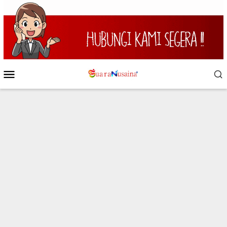
Loncat
ke
konten
Menu
Mobile