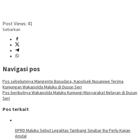
Post Views:
41
Sebarkan
Navigasi pos
Pos sebelumnya
Mangente Basudara, Kapolsek Nusaniwe Terima
Kunjungan Wakapolda Maluku di Dusun Seri
Pos berikutnya
Wakapolda Maluku Kunjungi Masyarakat Nelayan di Dusun
Seri
Pos terkait
DPRD Maluku Sebut Legalitas Tambang Sinabar Iha Perlu Kajian
Amdal