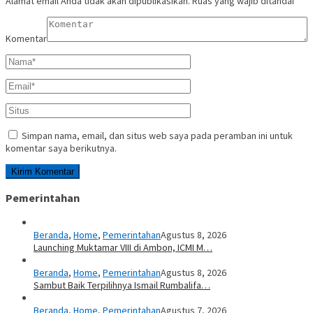
Alamat email Anda tidak akan dipublikasikan.
Ruas yang wajib ditandai
*
Komentar
Simpan nama, email, dan situs web saya pada peramban ini untuk
komentar saya berikutnya.
Pemerintahan
Beranda
,
Home
,
Pemerintahan
Agustus 8, 2026
Launching Muktamar VIII di Ambon, ICMI M…
Beranda
,
Home
,
Pemerintahan
Agustus 8, 2026
Sambut Baik Terpilihnya Ismail Rumbalifa…
Beranda
,
Home
,
Pemerintahan
Agustus 7, 2026