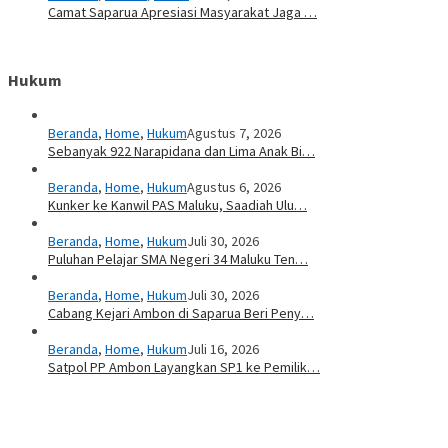
Camat Saparua Apresiasi Masyarakat Jaga …
Hukum
Beranda
,
Home
,
Hukum
Agustus 7, 2026
Sebanyak 922 Narapidana dan Lima Anak Bi…
Beranda
,
Home
,
Hukum
Agustus 6, 2026
Kunker ke Kanwil PAS Maluku, Saadiah Ulu…
Beranda
,
Home
,
Hukum
Juli 30, 2026
Puluhan Pelajar SMA Negeri 34 Maluku Ten…
Beranda
,
Home
,
Hukum
Juli 30, 2026
Cabang Kejari Ambon di Saparua Beri Peny…
Beranda
,
Home
,
Hukum
Juli 16, 2026
Satpol PP Ambon Layangkan SP1 ke Pemilik…