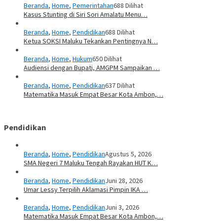
Beranda
,
Home
,
Pemerintahan
688 Dilihat
Kasus Stunting di Siri Sori Amalatu Menu…
Beranda
,
Home
,
Pendidikan
688 Dilihat
Ketua SOKSI Maluku Tekankan Pentingnya N…
Beranda
,
Home
,
Hukum
650 Dilihat
Audiensi dengan Bupati, AMGPM Sampaikan …
Beranda
,
Home
,
Pendidikan
637 Dilihat
Matematika Masuk Empat Besar Kota Ambon,…
Pendidikan
Beranda
,
Home
,
Pendidikan
Agustus 5, 2026
SMA Negeri 7 Maluku Tengah Rayakan HUT K…
Beranda
,
Home
,
Pendidikan
Juni 28, 2026
Umar Lessy Terpilih Aklamasi Pimpin IKA …
Beranda
,
Home
,
Pendidikan
Juni 3, 2026
Matematika Masuk Empat Besar Kota Ambon,…