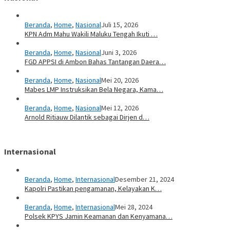
Beranda
,
Home
,
Nasional
Juli 15, 2026
KPN Adm Mahu Wakili Maluku Tengah Ikuti …
Beranda
,
Home
,
Nasional
Juni 3, 2026
FGD APPSI di Ambon Bahas Tantangan Daera…
Beranda
,
Home
,
Nasional
Mei 20, 2026
Mabes LMP Instruksikan Bela Negara, Kama…
Beranda
,
Home
,
Nasional
Mei 12, 2026
Arnold Ritiauw Dilantik sebagai Dirjen d…
Internasional
Beranda
,
Home
,
Internasional
Desember 21, 2024
Kapolri Pastikan pengamanan, Kelayakan K…
Beranda
,
Home
,
Internasional
Mei 28, 2024
Polsek KPYS Jamin Keamanan dan Kenyamana…