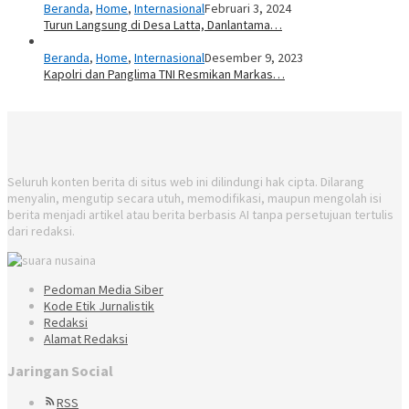
Beranda
,
Home
,
Internasional
Februari 3, 2024
Turun Langsung di Desa Latta, Danlantama…
Beranda
,
Home
,
Internasional
Desember 9, 2023
Kapolri dan Panglima TNI Resmikan Markas…
Seluruh konten berita di situs web ini dilindungi hak cipta. Dilarang
menyalin, mengutip secara utuh, memodifikasi, maupun mengolah isi
berita menjadi artikel atau berita berbasis AI tanpa persetujuan tertulis
dari redaksi.
Pedoman Media Siber
Kode Etik Jurnalistik
Redaksi
Alamat Redaksi
Jaringan Social
RSS