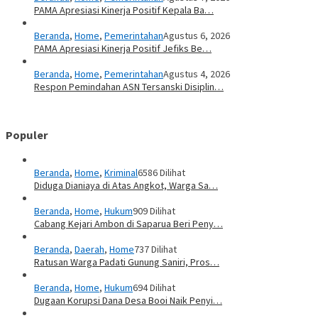
PAMA Apresiasi Kinerja Positif Kepala Ba…
Beranda
,
Home
,
Pemerintahan
Agustus 6, 2026
PAMA Apresiasi Kinerja Positif Jefiks Be…
Beranda
,
Home
,
Pemerintahan
Agustus 4, 2026
Respon Pemindahan ASN Tersanski Disiplin…
Populer
Beranda
,
Home
,
Kriminal
6586 Dilihat
Diduga Dianiaya di Atas Angkot, Warga Sa…
Beranda
,
Home
,
Hukum
909 Dilihat
Cabang Kejari Ambon di Saparua Beri Peny…
Beranda
,
Daerah
,
Home
737 Dilihat
Ratusan Warga Padati Gunung Saniri, Pros…
Beranda
,
Home
,
Hukum
694 Dilihat
Dugaan Korupsi Dana Desa Booi Naik Penyi…