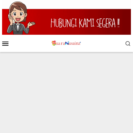
Loncat
ke
konten
Menu
Mobile