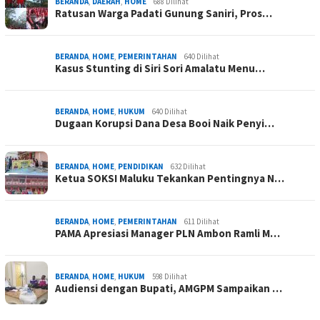
BERANDA
,
DAERAH
,
HOME
688 Dilihat
Ratusan Warga Padati Gunung Saniri, Pros…
BERANDA
,
HOME
,
PEMERINTAHAN
640 Dilihat
Kasus Stunting di Siri Sori Amalatu Menu…
BERANDA
,
HOME
,
HUKUM
640 Dilihat
Dugaan Korupsi Dana Desa Booi Naik Penyi…
BERANDA
,
HOME
,
PENDIDIKAN
632 Dilihat
Ketua SOKSI Maluku Tekankan Pentingnya N…
BERANDA
,
HOME
,
PEMERINTAHAN
611 Dilihat
PAMA Apresiasi Manager PLN Ambon Ramli M…
BERANDA
,
HOME
,
HUKUM
598 Dilihat
Audiensi dengan Bupati, AMGPM Sampaikan …