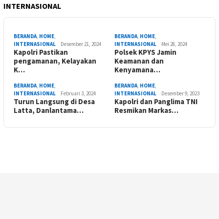
INTERNASIONAL
BERANDA
,
HOME
,
BERANDA
,
HOME
,
INTERNASIONAL
Desember 21, 2024
INTERNASIONAL
Mei 28, 2024
Kapolri Pastikan
Polsek KPYS Jamin
pengamanan, Kelayakan
Keamanan dan
K…
Kenyamana…
BERANDA
,
HOME
,
BERANDA
,
HOME
,
INTERNASIONAL
Februari 3, 2024
INTERNASIONAL
Desember 9, 2023
Turun Langsung di Desa
Kapolri dan Panglima TNI
Latta, Danlantama…
Resmikan Markas…