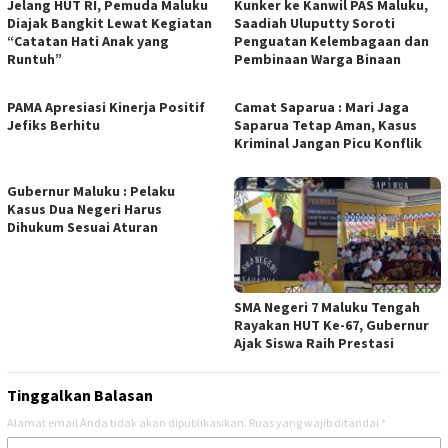
Jelang HUT RI, Pemuda Maluku
Kunker ke Kanwil PAS Maluku,
Diajak Bangkit Lewat Kegiatan
Saadiah Uluputty Soroti
“Catatan Hati Anak yang
Penguatan Kelembagaan dan
Runtuh”
Pembinaan Warga Binaan
PAMA Apresiasi Kinerja Positif
Camat Saparua : Mari Jaga
Jefiks Berhitu
Saparua Tetap Aman, Kasus
Kriminal Jangan Picu Konflik
Gubernur Maluku : Pelaku
Kasus Dua Negeri Harus
Dihukum Sesuai Aturan
SMA Negeri 7 Maluku Tengah
Rayakan HUT Ke-67, Gubernur
Ajak Siswa Raih Prestasi
Tinggalkan Balasan
Alamat email Anda tidak akan dipublikasikan.
Ruas yang wajib ditandai
*