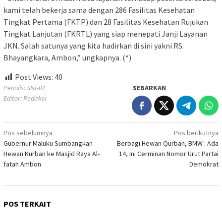
kami telah bekerja sama dengan 286 Fasilitas Kesehatan
Tingkat Pertama (FKTP) dan 28 Fasilitas Kesehatan Rujukan
Tingkat Lanjutan (FKRTL) yang siap menepati Janji Layanan
JKN. Salah satunya yang kita hadirkan di sini yakni RS.
Bhayangkara, Ambon,” ungkapnya. (*)
Post Views:
40
Penulis: SNI-01
SEBARKAN
Editor: Redaksi
Navigasi
Pos sebelumnya
Pos berikutnya
Gubernur Maluku Sumbangkan
Berbagi Hewan Qurban, BMW : Ada
pos
Hewan Kurban ke Masjid Raya Al-
14, Ini Cerminan Nomor Urut Partai
fatah Ambon
Demokrat
POS TERKAIT