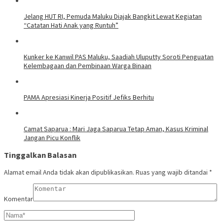
Jelang HUT RI, Pemuda Maluku Diajak Bangkit Lewat Kegiatan
“Catatan Hati Anak yang Runtuh”
Kunker ke Kanwil PAS Maluku, Saadiah Uluputty Soroti Penguatan
Kelembagaan dan Pembinaan Warga Binaan
PAMA Apresiasi Kinerja Positif Jefiks Berhitu
Camat Saparua : Mari Jaga Saparua Tetap Aman, Kasus Kriminal
Jangan Picu Konflik
Tinggalkan Balasan
Alamat email Anda tidak akan dipublikasikan.
Ruas yang wajib ditandai
*
Komentar