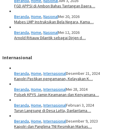
Beranda
,
Home
,
Nasional
Juni 3, 2026
FGD APPSI di Ambon Bahas Tantangan Daera…
Beranda
,
Home
,
Nasional
Mei 20, 2026
Mabes LMP Instruksikan Bela Negara, Kama…
Beranda
,
Home
,
Nasional
Mei 12, 2026
Arnold Ritiauw Dilantik sebagai Dirjen d…
Internasional
Beranda
,
Home
,
Internasional
Desember 21, 2024
Kapolri Pastikan pengamanan, Kelayakan K…
Beranda
,
Home
,
Internasional
Mei 28, 2024
Polsek KPYS Jamin Keamanan dan Kenyamana…
Beranda
,
Home
,
Internasional
Februari 3, 2024
Turun Langsung di Desa Latta, Danlantama…
Beranda
,
Home
,
Internasional
Desember 9, 2023
Kapolri dan Panglima TNI Resmikan Markas…