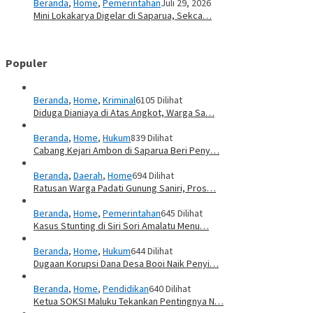
Beranda
,
Home
,
Pemerintahan
Juli 29, 2026
Mini Lokakarya Digelar di Saparua, Sekca…
Populer
Beranda
,
Home
,
Kriminal
6105 Dilihat
Diduga Dianiaya di Atas Angkot, Warga Sa…
Beranda
,
Home
,
Hukum
839 Dilihat
Cabang Kejari Ambon di Saparua Beri Peny…
Beranda
,
Daerah
,
Home
694 Dilihat
Ratusan Warga Padati Gunung Saniri, Pros…
Beranda
,
Home
,
Pemerintahan
645 Dilihat
Kasus Stunting di Siri Sori Amalatu Menu…
Beranda
,
Home
,
Hukum
644 Dilihat
Dugaan Korupsi Dana Desa Booi Naik Penyi…
Beranda
,
Home
,
Pendidikan
640 Dilihat
Ketua SOKSI Maluku Tekankan Pentingnya N…