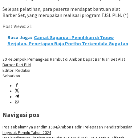
Selepas pelatihan, para peserta mendapat bantuan alat
Barber Set, yang merupakan realisasi program TJSL PLN. (*)
Post Views:
31
Baca Juga:
Camat Saparua : Pemilihan di Tiouw
Berjalan, Penetapan Raja Portho Terkendala Gugatan
30 Kelompok Pemangkas Rambut di Ambon Dapat Bantuan Set Alat
Barber Dari PLN
Editor: Redaksi
Sebarkan
Navigasi pos
Pos sebelumnya
Dandim 1504/Ambon Hadiri Pelepasan Pendistribusian
Logistik Pemilu Tahun 2024
Pos berikutnya
Tingkatkan Budaya Islam di Maluku, Festival Alfatah