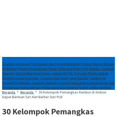
Breaking News
Saadiah Apresiasi Pembinaan dan Pengembangan Potensi Warga Binaan
di Maluku
Pimpin Pembukaan Pekan Olahraga Ditjen PAS Maluku, Saadiah
Uluputty Soroti Nilai Sportivitas
Jelang HUT RI, Pemuda Maluku Diajak
Bangkit Lewat Kegiatan “Catatan Hati Anak yang Runtuh”
Kunker ke
Kanwil PAS Maluku, Saadiah Uluputty Soroti Penguatan Kelembagaan dan
Pembinaan Warga Binaan
PAMA Apresiasi Kinerja Positif Jefiks Berhitu
Beranda
Beranda
30 Kelompok Pemangkas Rambut di Ambon
Dapat Bantuan Set Alat Barber Dari PLN
30 Kelompok Pemangkas