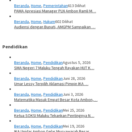
Beranda
,
Home
,
Pemerintahan
613 Dilihat
PAMA Apresiasi Manager PLN Ambon Ramli M…
Beranda
,
Home
,
Hukum
602 Dilihat
Audiensi dengan Bupati, AMGPM Sampaikan …
Pendidikan
Beranda
,
Home
,
Pendidikan
Agustus 5, 2026
SMA Negeri 7 Maluku Tengah Rayakan HUT K…
Beranda
,
Home
,
Pendidikan
Juni 28, 2026
Umar Lessy Terpilih Aklamasi Pimpin IKA …
Beranda
,
Home
,
Pendidikan
Juni 3, 2026
Matematika Masuk Empat Besar Kota Ambon,…
Beranda
,
Home
,
Pendidikan
Mei 25, 2026
Ketua SOKSI Maluku Tekankan Pentingnya N…
Beranda
,
Home
,
Pendidikan
Mei 19, 2026
IKA Unidar Ambon Gelar Musyawarah Besar,…