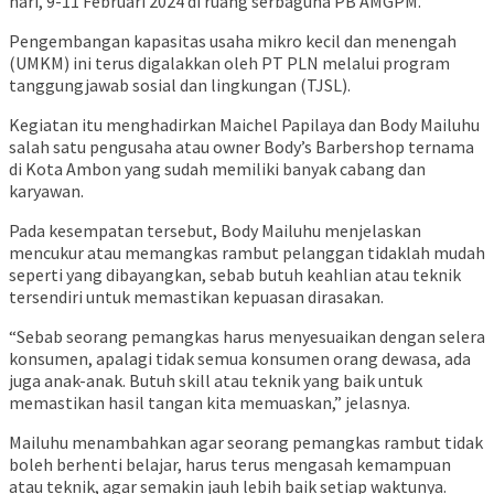
hari, 9-11 Februari 2024 di ruang serbaguna PB AMGPM.
Pengembangan kapasitas usaha mikro kecil dan menengah
(UMKM) ini terus digalakkan oleh PT PLN melalui program
tanggungjawab sosial dan lingkungan (TJSL).
Kegiatan itu menghadirkan Maichel Papilaya dan Body Mailuhu
salah satu pengusaha atau owner Body’s Barbershop ternama
di Kota Ambon yang sudah memiliki banyak cabang dan
karyawan.
Pada kesempatan tersebut, Body Mailuhu menjelaskan
mencukur atau memangkas rambut pelanggan tidaklah mudah
seperti yang dibayangkan, sebab butuh keahlian atau teknik
tersendiri untuk memastikan kepuasan dirasakan.
“Sebab seorang pemangkas harus menyesuaikan dengan selera
konsumen, apalagi tidak semua konsumen orang dewasa, ada
juga anak-anak. Butuh skill atau teknik yang baik untuk
memastikan hasil tangan kita memuaskan,” jelasnya.
Mailuhu menambahkan agar seorang pemangkas rambut tidak
boleh berhenti belajar, harus terus mengasah kemampuan
atau teknik, agar semakin jauh lebih baik setiap waktunya.