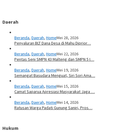
Daerah
Beranda
,
Daerah
,
Home
Mei 28, 2026
Penyaluran BLT Dana Desa di Mahu Diprior…
Beranda
,
Daerah
,
Home
Mei 22, 2026
Pentas Seni SMPN 43 Malteng dan SMPN 5 I…
Beranda
,
Daerah
,
Home
Mei 19, 2026
Semangat Basudara Menguat, Siri Sori Ama…
Beranda
,
Daerah
,
Home
Mei 15, 2026
Camat Saparua Apresiasi Masyarakat Jaga …
Beranda
,
Daerah
,
Home
Mei 14, 2026
Ratusan Warga Padati Gunung Saniri, Pros…
Hukum