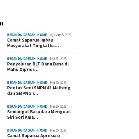
AH
BERANDA
,
DAERAH
,
HOME
Agustus 5, 2026
Camat Saparua Imbau
Masyarakat Tingkatka…
BERANDA
,
DAERAH
,
HOME
Mei 28, 2026
Penyaluran BLT Dana Desa di
Mahu Diprior…
BERANDA
,
DAERAH
,
HOME
Mei 22, 2026
Pentas Seni SMPN 43 Malteng
dan SMPN 5 I…
BERANDA
,
DAERAH
,
HOME
Mei 19, 2026
Semangat Basudara Menguat,
Siri Sori Ama…
BERANDA
,
DAERAH
,
HOME
Mei 15, 2026
Camat Saparua Apresiasi