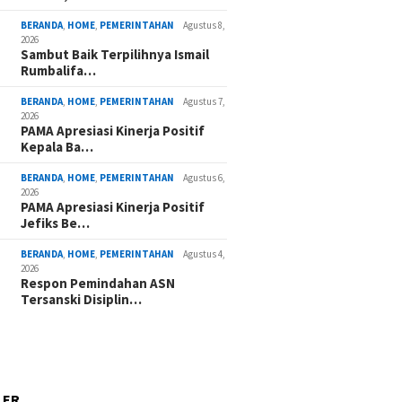
BERANDA
,
HOME
,
PEMERINTAHAN
Agustus 8,
2026
Sambut Baik Terpilihnya Ismail
Rumbalifa…
BERANDA
,
HOME
,
PEMERINTAHAN
Agustus 7,
2026
PAMA Apresiasi Kinerja Positif
Kepala Ba…
BERANDA
,
HOME
,
PEMERINTAHAN
Agustus 6,
2026
PAMA Apresiasi Kinerja Positif
Jefiks Be…
BERANDA
,
HOME
,
PEMERINTAHAN
Agustus 4,
2026
Respon Pemindahan ASN
Tersanski Disiplin…
LER