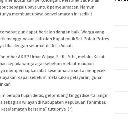
g membutuhkan pertolongan, Personel Sat Polair
sebut sebagai upaya untuk penyelamatan. Namun
ntunya membuat upaya penyelamatan ini sedikit
tersebut pun dapat berjalan dengan baik, Warga yang
rik menggunakan tali oleh Kapal milik Sat Polair Polres
 tiba dengan selamat di Desa Adaut.
animbar AKBP Umar Wijaya, S.I.K., M.H., melalui Kasat
imbau kepada warga agar sebelum melaut maupun
nya mempersiapkan alat keselamatan serta mengecek
elayakan Kapal sebelum melakukan pelayaran, guna
inkan.
trim berupa hujan deras, gelombang tinggi disertai angin
da sebagian wilayah di Kabupaten Kepulauan Tanimbar.
mi keselamatan bersama” tutupnya. (*)