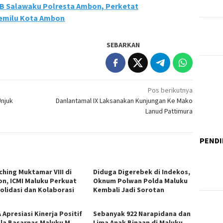
B Salawaku Polresta Ambon, Perketat
emilu Kota Ambon
SEBARKAN
Pos berikutnya
Unjuk
Danlantamal IX Laksanakan Kunjungan Ke Mako
Lanud Pattimura
PENDI
ching Muktamar VIII di
Diduga Digerebek di Indekos,
n, ICMI Maluku Perkuat
Oknum Polwan Polda Maluku
olidasi dan Kolaborasi
Kembali Jadi Sorotan
 Apresiasi Kinerja Positif
Sebanyak 922 Narapidana dan
la Basarnas Maluku M.
Lima Anak Binaan di Maluku