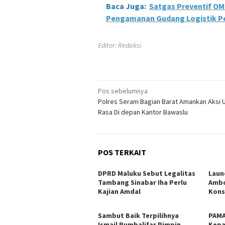
Baca Juga:
Satgas Preventif OM
Pengamanan Gudang Logistik P
Editor: Redaksi
Navigasi
Pos sebelumnya
Polres Seram Bagian Barat Amankan Aksi 
pos
Rasa Di depan Kantor Bawaslu
POS TERKAIT
DPRD Maluku Sebut Legalitas
Laun
Tambang Sinabar Iha Perlu
Ambo
Kajian Amdal
Kons
Sambut Baik Terpilihnya
PAMA
Ismail Rumbalifar Pimpin
Kepa