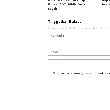
Golkar SBT, PAMA: Beliau
Araf
Layak
Tinggalkan Balasan
Alamat email Anda tidak akan dipublikasikan.
Ru
Simpan nama, email, dan situs web say