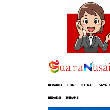
Loncat
ke
konten
BERANDA
HOME
DAERAH
GAYA H
REDAKSI
REDAKSI