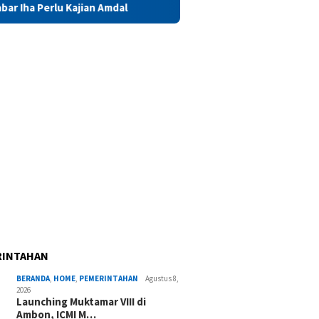
Kajian Amdal
Launching Muktamar VIII di Ambon, ICMI Mal
RINTAHAN
BERANDA
,
HOME
,
PEMERINTAHAN
Agustus 8,
2026
Launching Muktamar VIII di
Ambon, ICMI M…