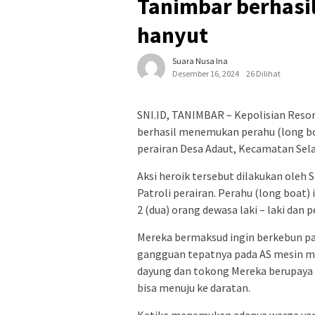
Tanimbar berhasi
hanyut
Suara Nusa Ina
Desember 16, 2024
26 Dilihat
SNI.ID, TANIMBAR – Kepolisian Reso
berhasil menemukan perahu (long b
perairan Desa Adaut, Kecamatan Sela
Aksi heroik tersebut dilakukan oleh
Patroli perairan. Perahu (long boat)
2 (dua) orang dewasa laki – laki dan
Mereka bermaksud ingin berkebun pa
gangguan tepatnya pada AS mesin m
dayung dan tokong Mereka berupaya 
bisa menuju ke daratan.