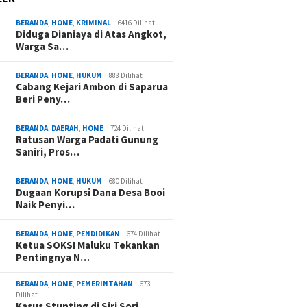
BERANDA
,
HOME
,
KRIMINAL
6416 Dilihat
Diduga Dianiaya di Atas Angkot,
Warga Sa…
BERANDA
,
HOME
,
HUKUM
888 Dilihat
Cabang Kejari Ambon di Saparua
Beri Peny…
BERANDA
,
DAERAH
,
HOME
724 Dilihat
Ratusan Warga Padati Gunung
Saniri, Pros…
BERANDA
,
HOME
,
HUKUM
680 Dilihat
Dugaan Korupsi Dana Desa Booi
Naik Penyi…
BERANDA
,
HOME
,
PENDIDIKAN
674 Dilihat
Ketua SOKSI Maluku Tekankan
Pentingnya N…
BERANDA
,
HOME
,
PEMERINTAHAN
673
Dilihat
Kasus Stunting di Siri Sori