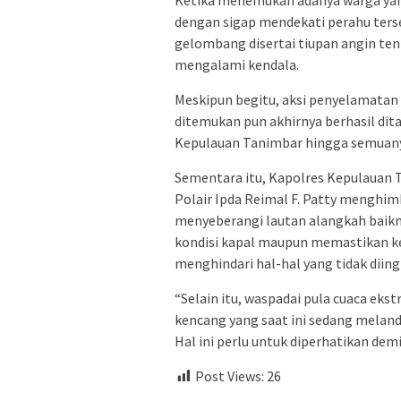
Ketika menemukan adanya warga yan
dengan sigap mendekati perahu ter
gelombang disertai tiupan angin te
mengalami kendala.
Meskipun begitu, aksi penyelamatan 
ditemukan pun akhirnya berhasil dita
Kepulauan Tanimbar hingga semuanya
Sementara itu, Kapolres Kepulauan T
Polair Ipda Reimal F. Patty mengh
menyeberangi lautan alangkah baik
kondisi kapal maupun memastikan k
menghindari hal-hal yang tidak diing
“Selain itu, waspadai pula cuaca eks
kencang yang saat ini sedang melan
Hal ini perlu untuk diperhatikan de
Post Views:
26