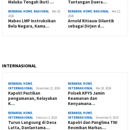
Maluku Tengah Ikuti …
Tantangan Daera…
BERANDA
,
HOME
,
NASIONAL
Mei 20,
BERANDA
,
HOME
,
NASIONAL
Mei 12,
2026
2026
Mabes LMP Instruksikan
Arnold Ritiauw Dilantik
Bela Negara, Kama…
sebagai Dirjen d…
INTERNASIONAL
BERANDA
,
HOME
,
BERANDA
,
HOME
,
INTERNASIONAL
Desember 21, 2024
INTERNASIONAL
Mei 28, 2024
Kapolri Pastikan
Polsek KPYS Jamin
pengamanan, Kelayakan
Keamanan dan
K…
Kenyamana…
BERANDA
,
HOME
,
BERANDA
,
HOME
,
INTERNASIONAL
Februari 3, 2024
INTERNASIONAL
Desember 9, 2023
Turun Langsung di Desa
Kapolri dan Panglima TNI
Latta, Danlantama…
Resmikan Markas…