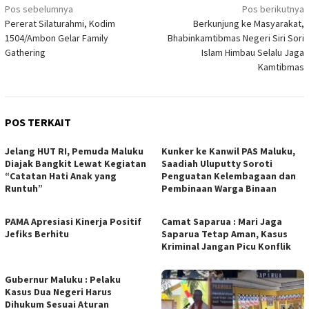
Navigasi
Pos sebelumnya
Pos berikutnya
Pererat Silaturahmi, Kodim
Berkunjung ke Masyarakat,
pos
1504/Ambon Gelar Family
Bhabinkamtibmas Negeri Siri Sori
Gathering
Islam Himbau Selalu Jaga
Kamtibmas
POS TERKAIT
Jelang HUT RI, Pemuda Maluku
Kunker ke Kanwil PAS Maluku,
Diajak Bangkit Lewat Kegiatan
Saadiah Uluputty Soroti
“Catatan Hati Anak yang
Penguatan Kelembagaan dan
Runtuh”
Pembinaan Warga Binaan
PAMA Apresiasi Kinerja Positif
Camat Saparua : Mari Jaga
Jefiks Berhitu
Saparua Tetap Aman, Kasus
Kriminal Jangan Picu Konflik
Gubernur Maluku : Pelaku
Kasus Dua Negeri Harus
Dihukum Sesuai Aturan