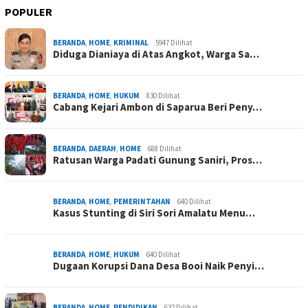
POPULER
BERANDA
,
HOME
,
KRIMINAL
5947 Dilihat
Diduga Dianiaya di Atas Angkot, Warga Sa…
BERANDA
,
HOME
,
HUKUM
830 Dilihat
Cabang Kejari Ambon di Saparua Beri Peny…
BERANDA
,
DAERAH
,
HOME
688 Dilihat
Ratusan Warga Padati Gunung Saniri, Pros…
BERANDA
,
HOME
,
PEMERINTAHAN
640 Dilihat
Kasus Stunting di Siri Sori Amalatu Menu…
BERANDA
,
HOME
,
HUKUM
640 Dilihat
Dugaan Korupsi Dana Desa Booi Naik Penyi…
BERANDA
,
HOME
,
PENDIDIKAN
632 Dilihat