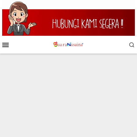
Loncat
ke
konten
Menu
Mobile