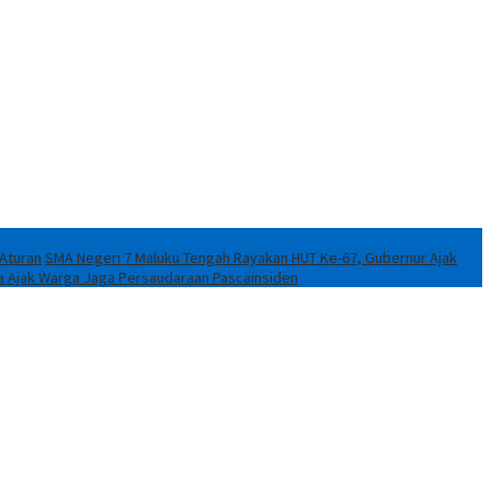
 Aturan
SMA Negeri 7 Maluku Tengah Rayakan HUT Ke-67, Gubernur Ajak
a Ajak Warga Jaga Persaudaraan Pascainsiden