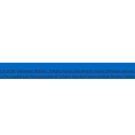
u Konflik
Gubernur Maluku : Pelaku Kasus Dua Negeri Harus Dihukum Sesuai
ga Persaudaraan Pascainsiden di Tuhaha
Kepala Pemerintahan Negeri Tuhah