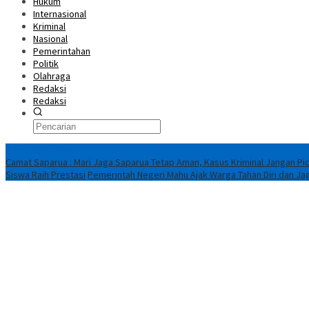
Hukum
Internasional
Kriminal
Nasional
Pemerintahan
Politik
Olahraga
Redaksi
Redaksi
Breaking News
Camat Saparua : Mari Jaga Saparua Tetap Aman, Kasus Kriminal Jangan Pic
Siswa Raih Prestasi
Pemerintah Negeri Mahu Ajak Warga Tahan Diri dan Ja