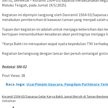
SNI.ID, SAPARUA – Koramil 1504-03/Saparua melaksanakan kegi
Maluku Tengah, pada Jumat (9/5/2025).
Kegiatan ini dipimpin langsung oleh Danramil 1504-03/Saparua d
melakukan pembersihan di kawasan taman yang menjadi salah sat
Tujuan dari kegiatan ini adalah untuk menjaga kebersihan dan k
bertujuan menumbuhkan kesadaran akan pentingnya menjaga ling
“Karya Bakti ini merupakan wujud nyata kepedulian TNI terhadap 
Kegiatan berlangsung dengan lancar dan penuh semangat gotong
Redaksi: SNI-02
Post Views:
38
Baca Juga:
Usai Pimpin Upacara, Pangdam Pattimura Ter
Koramil 1504-03/Saparua Gelar Karya Bakti Jumat Bersih di Taman Benten
Sebarkan