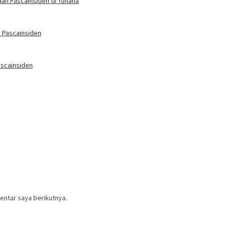
an Pascainsiden di Tuhaha
 Pascainsiden
scainsiden
entar saya berikutnya.