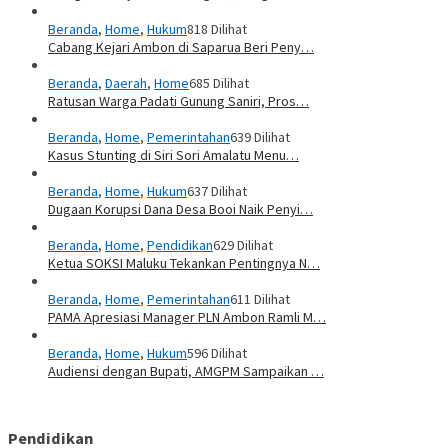
Beranda
,
Home
,
Hukum
818 Dilihat
Cabang Kejari Ambon di Saparua Beri Peny…
Beranda
,
Daerah
,
Home
685 Dilihat
Ratusan Warga Padati Gunung Saniri, Pros…
Beranda
,
Home
,
Pemerintahan
639 Dilihat
Kasus Stunting di Siri Sori Amalatu Menu…
Beranda
,
Home
,
Hukum
637 Dilihat
Dugaan Korupsi Dana Desa Booi Naik Penyi…
Beranda
,
Home
,
Pendidikan
629 Dilihat
Ketua SOKSI Maluku Tekankan Pentingnya N…
Beranda
,
Home
,
Pemerintahan
611 Dilihat
PAMA Apresiasi Manager PLN Ambon Ramli M…
Beranda
,
Home
,
Hukum
596 Dilihat
Audiensi dengan Bupati, AMGPM Sampaikan …
Pendidikan