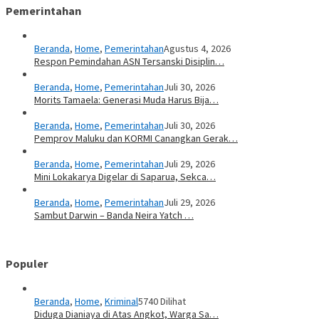
Pemerintahan
Beranda
,
Home
,
Pemerintahan
Agustus 4, 2026
Respon Pemindahan ASN Tersanski Disiplin…
Beranda
,
Home
,
Pemerintahan
Juli 30, 2026
Morits Tamaela: Generasi Muda Harus Bija…
Beranda
,
Home
,
Pemerintahan
Juli 30, 2026
Pemprov Maluku dan KORMI Canangkan Gerak…
Beranda
,
Home
,
Pemerintahan
Juli 29, 2026
Mini Lokakarya Digelar di Saparua, Sekca…
Beranda
,
Home
,
Pemerintahan
Juli 29, 2026
Sambut Darwin – Banda Neira Yatch …
Populer
Beranda
,
Home
,
Kriminal
5740 Dilihat
Diduga Dianiaya di Atas Angkot, Warga Sa…