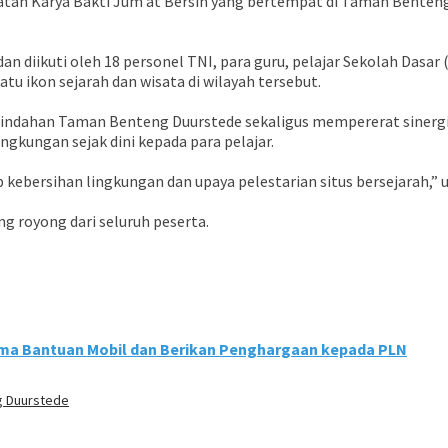
atan Karya Bakti Jum’at Bersih yang bertempat di Taman Benten
an diikuti oleh 18 personel TNI, para guru, pelajar Sekolah Dasa
u ikon sejarah dan wisata di wilayah tersebut.
eindahan Taman Benteng Duurstede sekaligus mempererat sinergi a
kungan sejak dini kepada para pelajar.
kebersihan lingkungan dan upaya pelestarian situs bersejarah,” u
 royong dari seluruh peserta.
ima Bantuan Mobil dan Berikan Penghargaan kepada PLN
g Duurstede