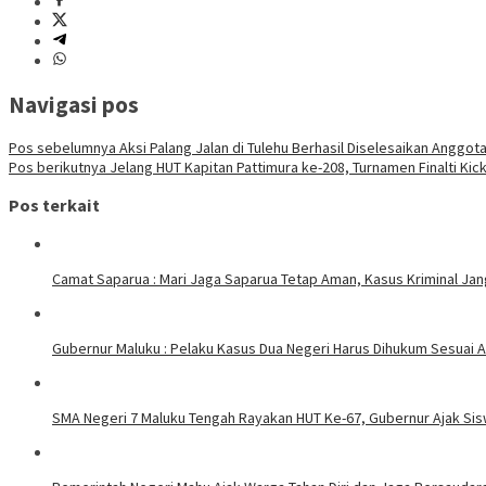
Navigasi pos
Pos sebelumnya
Aksi Palang Jalan di Tulehu Berhasil Diselesaikan Anggota
Pos berikutnya
Jelang HUT Kapitan Pattimura ke-208, Turnamen Finalti Kick
Pos terkait
Camat Saparua : Mari Jaga Saparua Tetap Aman, Kasus Kriminal Jang
Gubernur Maluku : Pelaku Kasus Dua Negeri Harus Dihukum Sesuai A
SMA Negeri 7 Maluku Tengah Rayakan HUT Ke-67, Gubernur Ajak Sis