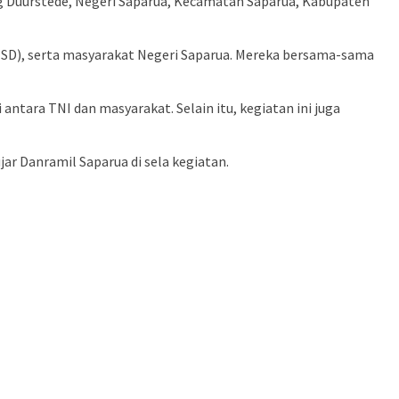
g Duurstede, Negeri Saparua, Kecamatan Saparua, Kabupaten
r (SD), serta masyarakat Negeri Saparua. Mereka bersama-sama
ntara TNI dan masyarakat. Selain itu, kegiatan ini juga
jar Danramil Saparua di sela kegiatan.