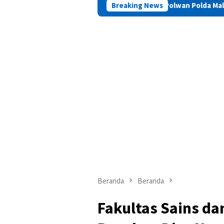
erebek di Indekos, Oknum Polwan Polda Maluku Kembali Jadi Sor
Breaking News
Beranda
Beranda
Fakultas Sains da