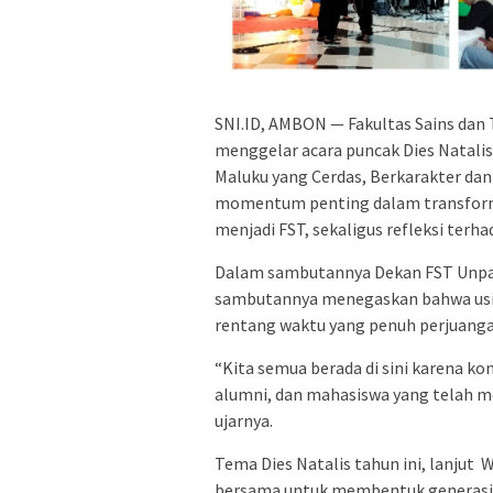
SNI.ID, AMBON — Fakultas Sains dan 
menggelar acara puncak Dies Natal
Maluku yang Cerdas, Berkarakter dan 
momentum penting dalam transform
menjadi FST, sekaligus refleksi terh
Dalam sambutannya Dekan FST Unpatti
sambutannya menegaskan bahwa usia
rentang waktu yang penuh perjuangan
“Kita semua berada di sini karena ko
alumni, dan mahasiswa yang telah me
ujarnya.
Tema Dies Natalis tahun ini, lanjut
bersama untuk membentuk generasi M