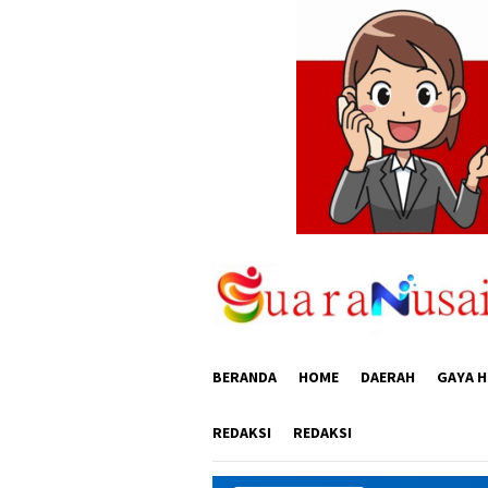
Loncat
ke
konten
BERANDA
HOME
DAERAH
GAYA H
REDAKSI
REDAKSI