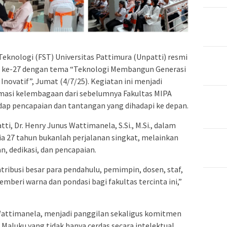
Teknologi (FST) Universitas Pattimura (Unpatti) resmi
is ke-27 dengan tema “Teknologi Membangun Generasi
Inovatif”, Jumat (4/7/25). Kegiatan ini menjadi
asi kelembagaan dari sebelumnya Fakultas MIPA
adap pencapaian dan tantangan yang dihadapi ke depan.
, Dr. Henry Junus Wattimanela, S.Si., M.Si., dalam
 27 tahun bukanlah perjalanan singkat, melainkan
, dedikasi, dan pencapaian.
ntribusi besar para pendahulu, pemimpin, dosen, staf,
mberi warna dan pondasi bagi fakultas tercinta ini,”
 Wattimanela, menjadi panggilan sekaligus komitmen
aluku yang tidak hanya cerdas secara intelektual,