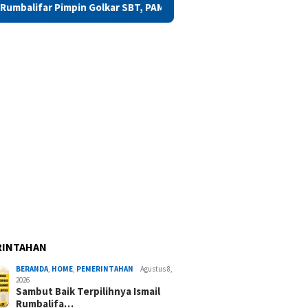
lkar SBT, PAMA: Beliau Layak
PAMA Apresiasi Kinerja Posit
RINTAHAN
BERANDA
,
HOME
,
PEMERINTAHAN
Agustus 8,
2026
Sambut Baik Terpilihnya Ismail
Rumbalifa…