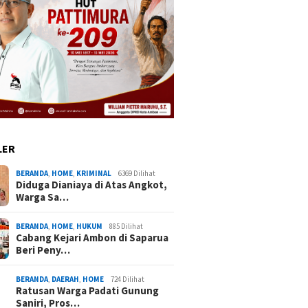
LER
BERANDA
,
HOME
,
KRIMINAL
6369 Dilihat
Diduga Dianiaya di Atas Angkot,
Warga Sa…
BERANDA
,
HOME
,
HUKUM
885 Dilihat
Cabang Kejari Ambon di Saparua
Beri Peny…
BERANDA
,
DAERAH
,
HOME
724 Dilihat
Ratusan Warga Padati Gunung
Saniri, Pros…