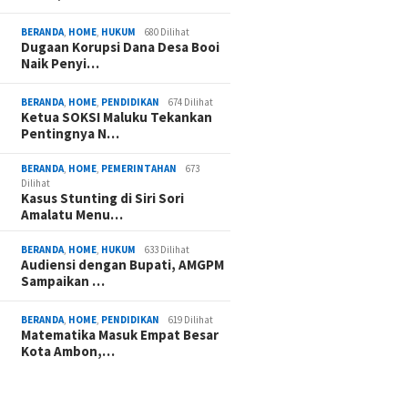
BERANDA
,
HOME
,
HUKUM
680 Dilihat
Dugaan Korupsi Dana Desa Booi
Naik Penyi…
BERANDA
,
HOME
,
PENDIDIKAN
674 Dilihat
Ketua SOKSI Maluku Tekankan
Pentingnya N…
BERANDA
,
HOME
,
PEMERINTAHAN
673
Dilihat
Kasus Stunting di Siri Sori
Amalatu Menu…
BERANDA
,
HOME
,
HUKUM
633 Dilihat
Audiensi dengan Bupati, AMGPM
Sampaikan …
BERANDA
,
HOME
,
PENDIDIKAN
619 Dilihat
Matematika Masuk Empat Besar
Kota Ambon,…