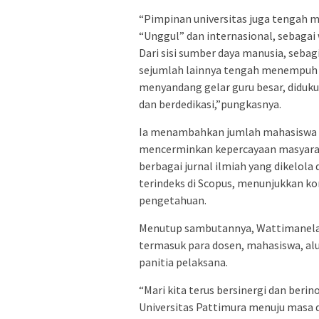
“Pimpinan universitas juga tengah m
“Unggul” dan internasional, sebaga
Dari sisi sumber daya manusia, sebag
sejumlah lainnya tengah menempuh p
menyandang gelar guru besar, diduku
dan berdedikasi,”pungkasnya.
Ia menambahkan jumlah mahasiswa akt
mencerminkan kepercayaan masyarakat
berbagai jurnal ilmiah yang dikelola
terindeks di Scopus, menunjukkan k
pengetahuan.
Menutup sambutannya, Wattimanela 
termasuk para dosen, mahasiswa, alu
panitia pelaksana.
“Mari kita terus bersinergi dan beri
Universitas Pattimura menuju masa d