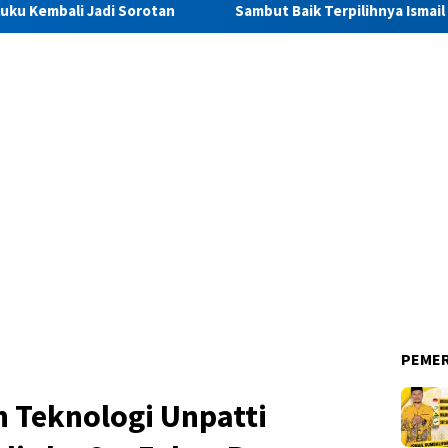
otan
Sambut Baik Terpilihnya Ismail Rumbalifar Pimpin Go
PEME
n Teknologi Unpatti