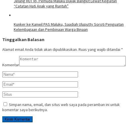
Jelang HUT RI, Pemuda Maluku Diajak Bangkit Lewat Kegiatan
“Catatan Hati Anak yang Runtuh”
Kunker ke Kanwil PAS Maluku, Saadiah Uluputty Soroti Penguatan
Kelembagaan dan Pembinaan Warga Binaan
Tinggalkan Balasan
Alamat email Anda tidak akan dipublikasikan.
Ruas yang wajib ditandai
*
Komentar
Simpan nama, email, dan situs web saya pada peramban ini untuk
komentar saya berikutnya.