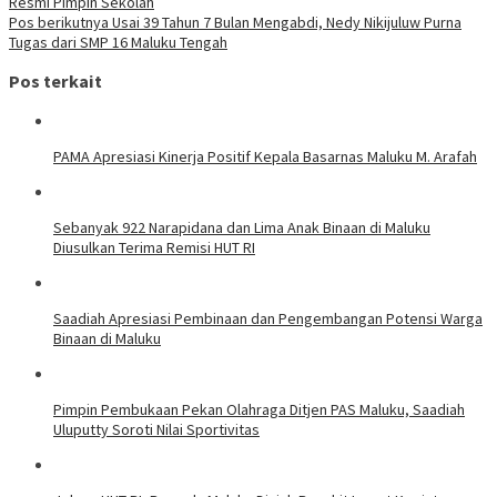
Resmi Pimpin Sekolah
Pos berikutnya
Usai 39 Tahun 7 Bulan Mengabdi, Nedy Nikijuluw Purna
Tugas dari SMP 16 Maluku Tengah
Pos terkait
PAMA Apresiasi Kinerja Positif Kepala Basarnas Maluku M. Arafah
Sebanyak 922 Narapidana dan Lima Anak Binaan di Maluku
Diusulkan Terima Remisi HUT RI
Saadiah Apresiasi Pembinaan dan Pengembangan Potensi Warga
Binaan di Maluku
Pimpin Pembukaan Pekan Olahraga Ditjen PAS Maluku, Saadiah
Uluputty Soroti Nilai Sportivitas