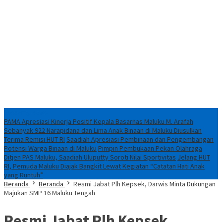
Breaking News
PAMA Apresiasi Kinerja Positif Kepala Basarnas Maluku M. Arafah
Sebanyak 922 Narapidana dan Lima Anak Binaan di Maluku Diusulkan
Terima Remisi HUT RI
Saadiah Apresiasi Pembinaan dan Pengembangan
Potensi Warga Binaan di Maluku
Pimpin Pembukaan Pekan Olahraga
Ditjen PAS Maluku, Saadiah Uluputty Soroti Nilai Sportivitas
Jelang HUT
RI, Pemuda Maluku Diajak Bangkit Lewat Kegiatan “Catatan Hati Anak
yang Runtuh”
Beranda
Beranda
Resmi Jabat Plh Kepsek, Darwis Minta Dukungan
Majukan SMP 16 Maluku Tengah
Resmi Jabat Plh Kepsek,