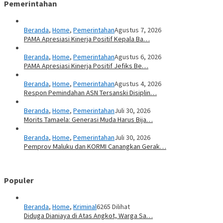
Pemerintahan
Beranda
,
Home
,
Pemerintahan
Agustus 7, 2026
PAMA Apresiasi Kinerja Positif Kepala Ba…
Beranda
,
Home
,
Pemerintahan
Agustus 6, 2026
PAMA Apresiasi Kinerja Positif Jefiks Be…
Beranda
,
Home
,
Pemerintahan
Agustus 4, 2026
Respon Pemindahan ASN Tersanski Disiplin…
Beranda
,
Home
,
Pemerintahan
Juli 30, 2026
Morits Tamaela: Generasi Muda Harus Bija…
Beranda
,
Home
,
Pemerintahan
Juli 30, 2026
Pemprov Maluku dan KORMI Canangkan Gerak…
Populer
Beranda
,
Home
,
Kriminal
6265 Dilihat
Diduga Dianiaya di Atas Angkot, Warga Sa…