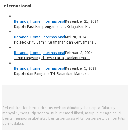
Internasional
Beranda
,
Home
,
Internasional
Desember 21, 2024
Kapolri Pastikan pengamanan, Kelayakan K…
Beranda
,
Home
,
Internasional
Mei 28, 2024
Polsek KPYS Jamin Keamanan dan Kenyamana…
Beranda
,
Home
,
Internasional
Februari 3, 2024
Turun Langsung di Desa Latta, Danlantama…
Beranda
,
Home
,
Internasional
Desember 9, 2023
Kapolri dan Panglima TNI Resmikan Markas…
Seluruh konten berita di situs web ini dilindungi hak cipta. Dilarang
menyalin, mengutip secara utuh, memodifikasi, maupun mengolah isi
berita menjadi artikel atau berita berbasis AI tanpa persetujuan tertulis
dari redaksi.