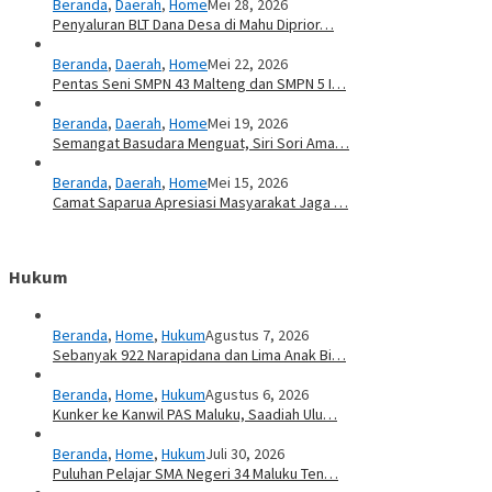
Beranda
,
Daerah
,
Home
Mei 28, 2026
Penyaluran BLT Dana Desa di Mahu Diprior…
Beranda
,
Daerah
,
Home
Mei 22, 2026
Pentas Seni SMPN 43 Malteng dan SMPN 5 I…
Beranda
,
Daerah
,
Home
Mei 19, 2026
Semangat Basudara Menguat, Siri Sori Ama…
Beranda
,
Daerah
,
Home
Mei 15, 2026
Camat Saparua Apresiasi Masyarakat Jaga …
Hukum
Beranda
,
Home
,
Hukum
Agustus 7, 2026
Sebanyak 922 Narapidana dan Lima Anak Bi…
Beranda
,
Home
,
Hukum
Agustus 6, 2026
Kunker ke Kanwil PAS Maluku, Saadiah Ulu…
Beranda
,
Home
,
Hukum
Juli 30, 2026
Puluhan Pelajar SMA Negeri 34 Maluku Ten…