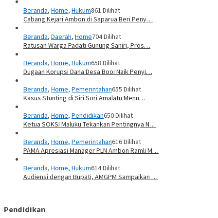
Beranda
,
Home
,
Hukum
861 Dilihat
Cabang Kejari Ambon di Saparua Beri Peny…
Beranda
,
Daerah
,
Home
704 Dilihat
Ratusan Warga Padati Gunung Saniri, Pros…
Beranda
,
Home
,
Hukum
658 Dilihat
Dugaan Korupsi Dana Desa Booi Naik Penyi…
Beranda
,
Home
,
Pemerintahan
655 Dilihat
Kasus Stunting di Siri Sori Amalatu Menu…
Beranda
,
Home
,
Pendidikan
650 Dilihat
Ketua SOKSI Maluku Tekankan Pentingnya N…
Beranda
,
Home
,
Pemerintahan
616 Dilihat
PAMA Apresiasi Manager PLN Ambon Ramli M…
Beranda
,
Home
,
Hukum
614 Dilihat
Audiensi dengan Bupati, AMGPM Sampaikan …
Pendidikan