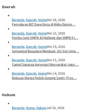
Daerah
Beranda
,
Daerah
,
Home
Mei 28, 2026
Penyaluran BLT Dana Desa di Mahu Diprior…
Beranda
,
Daerah
,
Home
Mei 22, 2026
Pentas Seni SMPN 43 Malteng dan SMPN 5 I…
Beranda
,
Daerah
,
Home
Mei 19, 2026
Semangat Basudara Menguat, Siri Sori Ama…
Beranda
,
Daerah
,
Home
Mei 15, 2026
Camat Saparua Apresiasi Masyarakat Jaga …
Beranda
,
Daerah
,
Home
Mei 14, 2026
Ratusan Warga Padati Gunung Saniri, Pros…
Hukum
Beranda
,
Home
,
Hukum
Juli 30, 2026