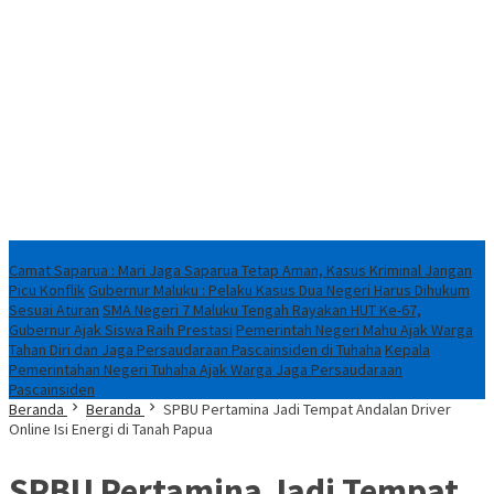
Breaking News
Camat Saparua : Mari Jaga Saparua Tetap Aman, Kasus Kriminal Jangan
Picu Konflik
Gubernur Maluku : Pelaku Kasus Dua Negeri Harus Dihukum
Sesuai Aturan
SMA Negeri 7 Maluku Tengah Rayakan HUT Ke-67,
Gubernur Ajak Siswa Raih Prestasi
Pemerintah Negeri Mahu Ajak Warga
Tahan Diri dan Jaga Persaudaraan Pascainsiden di Tuhaha
Kepala
Pemerintahan Negeri Tuhaha Ajak Warga Jaga Persaudaraan
Pascainsiden
Beranda
Beranda
SPBU Pertamina Jadi Tempat Andalan Driver
Online Isi Energi di Tanah Papua
SPBU Pertamina Jadi Tempat