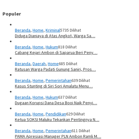
Populer
Beranda
,
Home
,
Kriminal
5735 Dilihat
Diduga Dianiaya di Atas Angkot, Warga Sa…
Beranda
,
Home
,
Hukum
818 Dilihat
Cabang Kejari Ambon di Saparua Beri Peny…
Beranda
,
Daerah
,
Home
685 Dilihat
Ratusan Warga Padati Gunung Saniri, Pros…
Beranda
,
Home
,
Pemerintahan
639 Dilihat
Kasus Stunting di Siri Sori Amalatu Menu…
Beranda
,
Home
,
Hukum
637 Dilihat
Dugaan Korupsi Dana Desa Booi Naik Penyi…
Beranda
,
Home
,
Pendidikan
629 Dilihat
Ketua SOKSI Maluku Tekankan Pentingnya N…
Beranda
,
Home
,
Pemerintahan
611 Dilihat
PAMA Apresiasi Manager PLN Ambon Ramli M…