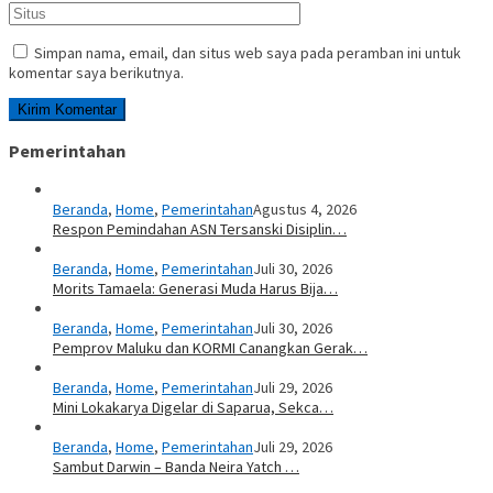
Simpan nama, email, dan situs web saya pada peramban ini untuk
komentar saya berikutnya.
Pemerintahan
Beranda
,
Home
,
Pemerintahan
Agustus 4, 2026
Respon Pemindahan ASN Tersanski Disiplin…
Beranda
,
Home
,
Pemerintahan
Juli 30, 2026
Morits Tamaela: Generasi Muda Harus Bija…
Beranda
,
Home
,
Pemerintahan
Juli 30, 2026
Pemprov Maluku dan KORMI Canangkan Gerak…
Beranda
,
Home
,
Pemerintahan
Juli 29, 2026
Mini Lokakarya Digelar di Saparua, Sekca…
Beranda
,
Home
,
Pemerintahan
Juli 29, 2026
Sambut Darwin – Banda Neira Yatch …