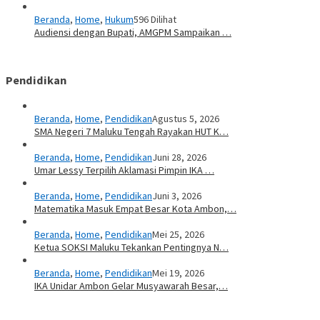
Beranda
,
Home
,
Hukum
596 Dilihat
Audiensi dengan Bupati, AMGPM Sampaikan …
Pendidikan
Beranda
,
Home
,
Pendidikan
Agustus 5, 2026
SMA Negeri 7 Maluku Tengah Rayakan HUT K…
Beranda
,
Home
,
Pendidikan
Juni 28, 2026
Umar Lessy Terpilih Aklamasi Pimpin IKA …
Beranda
,
Home
,
Pendidikan
Juni 3, 2026
Matematika Masuk Empat Besar Kota Ambon,…
Beranda
,
Home
,
Pendidikan
Mei 25, 2026
Ketua SOKSI Maluku Tekankan Pentingnya N…
Beranda
,
Home
,
Pendidikan
Mei 19, 2026
IKA Unidar Ambon Gelar Musyawarah Besar,…