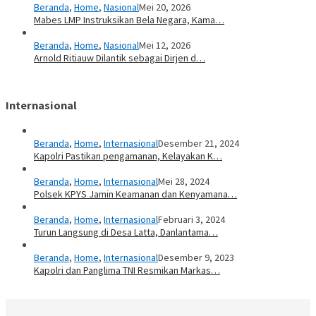
Beranda
,
Home
,
Nasional
Mei 20, 2026
Mabes LMP Instruksikan Bela Negara, Kama…
Beranda
,
Home
,
Nasional
Mei 12, 2026
Arnold Ritiauw Dilantik sebagai Dirjen d…
Internasional
Beranda
,
Home
,
Internasional
Desember 21, 2024
Kapolri Pastikan pengamanan, Kelayakan K…
Beranda
,
Home
,
Internasional
Mei 28, 2024
Polsek KPYS Jamin Keamanan dan Kenyamana…
Beranda
,
Home
,
Internasional
Februari 3, 2024
Turun Langsung di Desa Latta, Danlantama…
Beranda
,
Home
,
Internasional
Desember 9, 2023
Kapolri dan Panglima TNI Resmikan Markas…