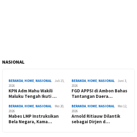
NASIONAL
BERANDA
,
HOME
,
NASIONAL
Juli 15,
BERANDA
,
HOME
,
NASIONAL
Juni 3,
2026
2026
KPN Adm Mahu Wakili
FGD APPSI di Ambon Bahas
Maluku Tengah Ikuti …
Tantangan Daera…
BERANDA
,
HOME
,
NASIONAL
Mei 20,
BERANDA
,
HOME
,
NASIONAL
Mei 12,
2026
2026
Mabes LMP Instruksikan
Arnold Ritiauw Dilantik
Bela Negara, Kama…
sebagai Dirjen d…