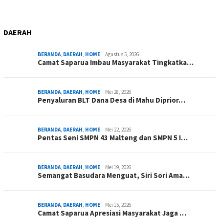
DAERAH
BERANDA
,
DAERAH
,
HOME
Agustus 5, 2026
Camat Saparua Imbau Masyarakat Tingkatka…
BERANDA
,
DAERAH
,
HOME
Mei 28, 2026
Penyaluran BLT Dana Desa di Mahu Diprior…
BERANDA
,
DAERAH
,
HOME
Mei 22, 2026
Pentas Seni SMPN 43 Malteng dan SMPN 5 I…
BERANDA
,
DAERAH
,
HOME
Mei 19, 2026
Semangat Basudara Menguat, Siri Sori Ama…
BERANDA
,
DAERAH
,
HOME
Mei 15, 2026
Camat Saparua Apresiasi Masyarakat Jaga …