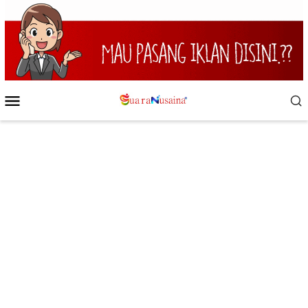
Loncat
ke
konten
Menu
Mobile