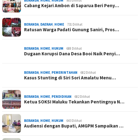
BERANDA
,
HOME
,
HUKUM
903 Dilihat
Cabang Kejari Ambon di Saparua Beri Peny…
BERANDA
,
DAERAH
,
HOME
731 Dilihat
Ratusan Warga Padati Gunung Saniri, Pros…
BERANDA
,
HOME
,
HUKUM
688 Dilihat
Dugaan Korupsi Dana Desa Booi Naik Penyi…
BERANDA
,
HOME
,
PEMERINTAHAN
682 Dilihat
Kasus Stunting di Siri Sori Amalatu Menu…
BERANDA
,
HOME
,
PENDIDIKAN
682 Dilihat
Ketua SOKSI Maluku Tekankan Pentingnya N…
BERANDA
,
HOME
,
HUKUM
643 Dilihat
Audiensi dengan Bupati, AMGPM Sampaikan …