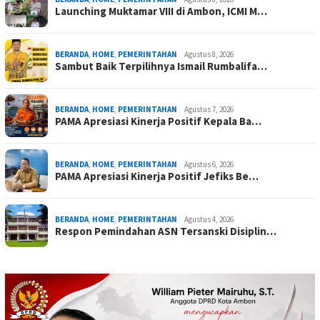
Launching Muktamar VIII di Ambon, ICMI M…
BERANDA
,
HOME
,
PEMERINTAHAN
Agustus 8, 2026
Sambut Baik Terpilihnya Ismail Rumbalifa…
BERANDA
,
HOME
,
PEMERINTAHAN
Agustus 7, 2026
PAMA Apresiasi Kinerja Positif Kepala Ba…
BERANDA
,
HOME
,
PEMERINTAHAN
Agustus 6, 2026
PAMA Apresiasi Kinerja Positif Jefiks Be…
BERANDA
,
HOME
,
PEMERINTAHAN
Agustus 4, 2026
Respon Pemindahan ASN Tersanski Disiplin…