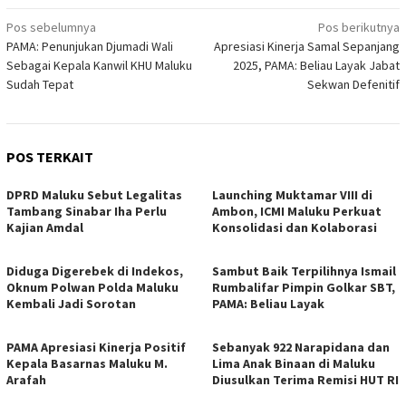
Navigasi
Pos sebelumnya
Pos berikutnya
PAMA: Penunjukan Djumadi Wali
Apresiasi Kinerja Samal Sepanjang
pos
Sebagai Kepala Kanwil KHU Maluku
2025, PAMA: Beliau Layak Jabat
Sudah Tepat
Sekwan Defenitif
POS TERKAIT
DPRD Maluku Sebut Legalitas
Launching Muktamar VIII di
Tambang Sinabar Iha Perlu
Ambon, ICMI Maluku Perkuat
Kajian Amdal
Konsolidasi dan Kolaborasi
Diduga Digerebek di Indekos,
Sambut Baik Terpilihnya Ismail
Oknum Polwan Polda Maluku
Rumbalifar Pimpin Golkar SBT,
Kembali Jadi Sorotan
PAMA: Beliau Layak
PAMA Apresiasi Kinerja Positif
Sebanyak 922 Narapidana dan
Kepala Basarnas Maluku M.
Lima Anak Binaan di Maluku
Arafah
Diusulkan Terima Remisi HUT RI