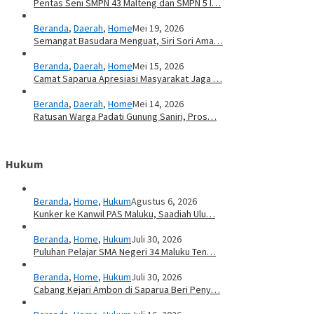
Pentas Seni SMPN 43 Malteng dan SMPN 5 I…
Beranda
,
Daerah
,
Home
Mei 19, 2026
Semangat Basudara Menguat, Siri Sori Ama…
Beranda
,
Daerah
,
Home
Mei 15, 2026
Camat Saparua Apresiasi Masyarakat Jaga …
Beranda
,
Daerah
,
Home
Mei 14, 2026
Ratusan Warga Padati Gunung Saniri, Pros…
Hukum
Beranda
,
Home
,
Hukum
Agustus 6, 2026
Kunker ke Kanwil PAS Maluku, Saadiah Ulu…
Beranda
,
Home
,
Hukum
Juli 30, 2026
Puluhan Pelajar SMA Negeri 34 Maluku Ten…
Beranda
,
Home
,
Hukum
Juli 30, 2026
Cabang Kejari Ambon di Saparua Beri Peny…