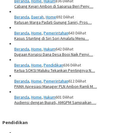
Beranda
,
Home
,
Hukum
836 Dilihat
Cabang Kejari Ambon di Saparua Beri Peny…
Beranda
,
Daerah
,
Home
692 Dilihat
Ratusan Warga Padati Gunung Saniri, Pros…
Beranda
,
Home
,
Pemerintahan
643 Dilihat
Kasus Stunting di Siri Sori Amalatu Menu…
Beranda
,
Home
,
Hukum
642 Dilihat
Dugaan Korupsi Dana Desa Booi Naik Penyi…
Beranda
,
Home
,
Pendidikan
636 Dilihat
Ketua SOKSI Maluku Tekankan Pentingnya N…
Beranda
,
Home
,
Pemerintahan
612 Dilihat
PAMA Apresiasi Manager PLN Ambon Ramli M…
Beranda
,
Home
,
Hukum
601 Dilihat
Audiensi dengan Bupati, AMGPM Sampaikan …
Pendidikan