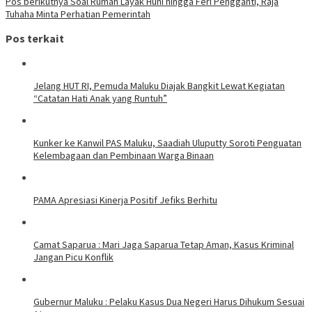
Pos berikutnya
Soal Rumah Layak Huni hingga Feri Pengganti, Raja
Tuhaha Minta Perhatian Pemerintah
Pos terkait
Jelang HUT RI, Pemuda Maluku Diajak Bangkit Lewat Kegiatan
“Catatan Hati Anak yang Runtuh”
Kunker ke Kanwil PAS Maluku, Saadiah Uluputty Soroti Penguatan
Kelembagaan dan Pembinaan Warga Binaan
PAMA Apresiasi Kinerja Positif Jefiks Berhitu
Camat Saparua : Mari Jaga Saparua Tetap Aman, Kasus Kriminal
Jangan Picu Konflik
Gubernur Maluku : Pelaku Kasus Dua Negeri Harus Dihukum Sesuai