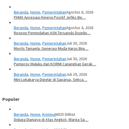
Beranda
,
Home
,
Pemerintahan
Agustus 6, 2026
PAMA Apresiasi Kinerja Positif Jefiks Be…
Beranda
,
Home
,
Pemerintahan
Agustus 4, 2026
Respon Pemindahan ASN Tersanski Disiplin…
Beranda
,
Home
,
Pemerintahan
Juli 30, 2026
Morits Tamaela: Generasi Muda Harus Bija…
Beranda
,
Home
,
Pemerintahan
Juli 30, 2026
Pemprov Maluku dan KORMI Canangkan Gerak…
Beranda
,
Home
,
Pemerintahan
Juli 29, 2026
Mini Lokakarya Digelar di Saparua, Sekca…
Populer
Beranda
,
Home
,
Kriminal
6025 Dilihat
Diduga Dianiaya di Atas Angkot, Warga Sa…