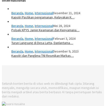
Internasional
Beranda
,
Home
,
Internasional
Desember 21, 2024
Kapolri Pastikan pengamanan, Kelayakan K…
Beranda
,
Home
,
Internasional
Mei 28, 2024
Polsek KPYS Jamin Keamanan dan Kenyamana…
Beranda
,
Home
,
Internasional
Februari 3, 2024
Turun Langsung di Desa Latta, Danlantama…
Beranda
,
Home
,
Internasional
Desember 9, 2023
Kapolri dan Panglima TNI Resmikan Markas…
Seluruh konten berita di situs web ini dilindungi hak cipta. Dilarang
menyalin, mengutip secara utuh, memodifikasi, maupun mengolah isi
berita menjadi artikel atau berita berbasis AI tanpa persetujuan tertulis
dari redaksi.