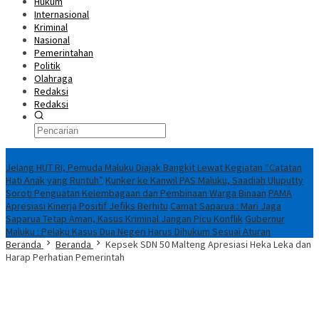
Hukum
Internasional
Kriminal
Nasional
Pemerintahan
Politik
Olahraga
Redaksi
Redaksi
Breaking News
Jelang HUT RI, Pemuda Maluku Diajak Bangkit Lewat Kegiatan “Catatan
Hati Anak yang Runtuh”
Kunker ke Kanwil PAS Maluku, Saadiah Uluputty
Soroti Penguatan Kelembagaan dan Pembinaan Warga Binaan
PAMA
Apresiasi Kinerja Positif Jefiks Berhitu
Camat Saparua : Mari Jaga
Saparua Tetap Aman, Kasus Kriminal Jangan Picu Konflik
Gubernur
Maluku : Pelaku Kasus Dua Negeri Harus Dihukum Sesuai Aturan
Beranda
Beranda
Kepsek SDN 50 Malteng Apresiasi Heka Leka dan
Harap Perhatian Pemerintah