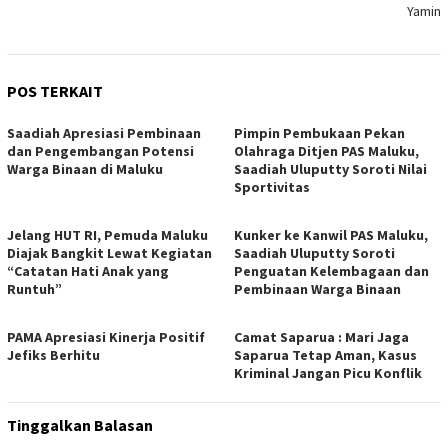
Yamin
POS TERKAIT
Saadiah Apresiasi Pembinaan
Pimpin Pembukaan Pekan
dan Pengembangan Potensi
Olahraga Ditjen PAS Maluku,
Warga Binaan di Maluku
Saadiah Uluputty Soroti Nilai
Sportivitas
Jelang HUT RI, Pemuda Maluku
Kunker ke Kanwil PAS Maluku,
Diajak Bangkit Lewat Kegiatan
Saadiah Uluputty Soroti
“Catatan Hati Anak yang
Penguatan Kelembagaan dan
Runtuh”
Pembinaan Warga Binaan
PAMA Apresiasi Kinerja Positif
Camat Saparua : Mari Jaga
Jefiks Berhitu
Saparua Tetap Aman, Kasus
Kriminal Jangan Picu Konflik
Tinggalkan Balasan