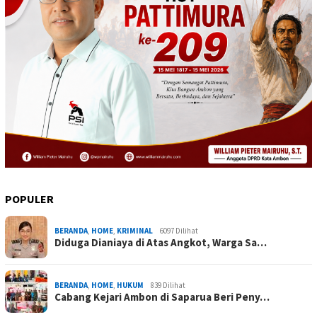
POPULER
BERANDA
,
HOME
,
KRIMINAL
6097 Dilihat
Diduga Dianiaya di Atas Angkot, Warga Sa…
BERANDA
,
HOME
,
HUKUM
839 Dilihat
Cabang Kejari Ambon di Saparua Beri Peny…