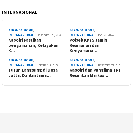
INTERNASIONAL
BERANDA
,
HOME
,
BERANDA
,
HOME
,
INTERNASIONAL
Desember 21, 2024
INTERNASIONAL
Mei 28, 2024
Kapolri Pastikan
Polsek KPYS Jamin
pengamanan, Kelayakan
Keamanan dan
K…
Kenyamana…
BERANDA
,
HOME
,
BERANDA
,
HOME
,
INTERNASIONAL
Februari 3, 2024
INTERNASIONAL
Desember 9, 2023
Turun Langsung di Desa
Kapolri dan Panglima TNI
Latta, Danlantama…
Resmikan Markas…