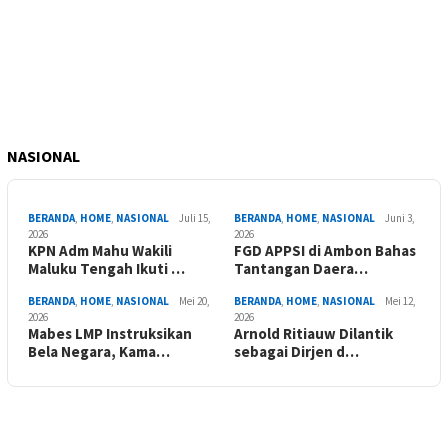
NASIONAL
BERANDA
,
HOME
,
NASIONAL
Juli 15,
BERANDA
,
HOME
,
NASIONAL
Juni 3,
2026
2026
KPN Adm Mahu Wakili
FGD APPSI di Ambon Bahas
Maluku Tengah Ikuti …
Tantangan Daera…
BERANDA
,
HOME
,
NASIONAL
Mei 20,
BERANDA
,
HOME
,
NASIONAL
Mei 12,
2026
2026
Mabes LMP Instruksikan
Arnold Ritiauw Dilantik
Bela Negara, Kama…
sebagai Dirjen d…