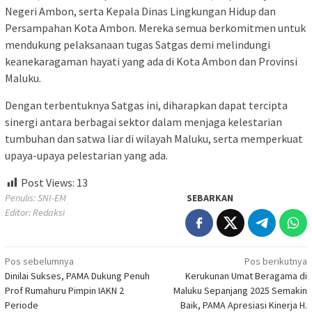
Negeri Ambon, serta Kepala Dinas Lingkungan Hidup dan
Persampahan Kota Ambon. Mereka semua berkomitmen untuk
mendukung pelaksanaan tugas Satgas demi melindungi
keanekaragaman hayati yang ada di Kota Ambon dan Provinsi
Maluku.
Dengan terbentuknya Satgas ini, diharapkan dapat tercipta
sinergi antara berbagai sektor dalam menjaga kelestarian
tumbuhan dan satwa liar di wilayah Maluku, serta memperkuat
upaya-upaya pelestarian yang ada.
Post Views:
13
Penulis: SNI-EM
SEBARKAN
Editor: Redaksi
Navigasi
Pos sebelumnya
Pos berikutnya
Dinilai Sukses, PAMA Dukung Penuh
Kerukunan Umat Beragama di
pos
Prof Rumahuru Pimpin IAKN 2
Maluku Sepanjang 2025 Semakin
Periode
Baik, PAMA Apresiasi Kinerja H.