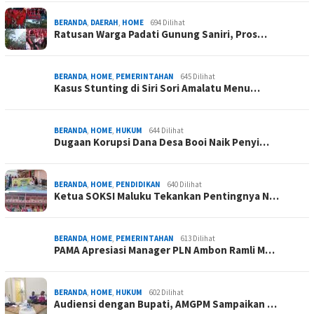
BERANDA
,
DAERAH
,
HOME
694 Dilihat
Ratusan Warga Padati Gunung Saniri, Pros…
BERANDA
,
HOME
,
PEMERINTAHAN
645 Dilihat
Kasus Stunting di Siri Sori Amalatu Menu…
BERANDA
,
HOME
,
HUKUM
644 Dilihat
Dugaan Korupsi Dana Desa Booi Naik Penyi…
BERANDA
,
HOME
,
PENDIDIKAN
640 Dilihat
Ketua SOKSI Maluku Tekankan Pentingnya N…
BERANDA
,
HOME
,
PEMERINTAHAN
613 Dilihat
PAMA Apresiasi Manager PLN Ambon Ramli M…
BERANDA
,
HOME
,
HUKUM
602 Dilihat
Audiensi dengan Bupati, AMGPM Sampaikan …