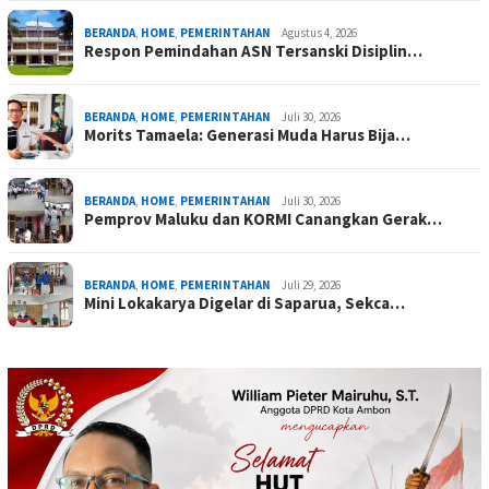
BERANDA
,
HOME
,
PEMERINTAHAN
Agustus 4, 2026
Respon Pemindahan ASN Tersanski Disiplin…
BERANDA
,
HOME
,
PEMERINTAHAN
Juli 30, 2026
Morits Tamaela: Generasi Muda Harus Bija…
BERANDA
,
HOME
,
PEMERINTAHAN
Juli 30, 2026
Pemprov Maluku dan KORMI Canangkan Gerak…
BERANDA
,
HOME
,
PEMERINTAHAN
Juli 29, 2026
Mini Lokakarya Digelar di Saparua, Sekca…