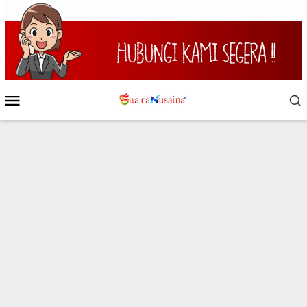
Loncat
ke
konten
Menu
Mobile