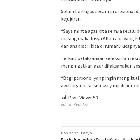
Selain bertugas secara profesional da
kejujuran.
“Saya minta agar kita semua selalu b
masing maka Insya Allah apa yang kit
dan anak istri kita di rumah,” ucapnya
Terkait pelaksanaan seleksi dan rek
mengingatkan agar dilaksanakan ses
“Bagi personel yang ingin mengikuti
awal agar hasil seleksi yang di pero
Post Views:
53
Editor: Redaksi
Navigasi
Pos sebelumnya
Dari Hidroponik ke Wisata Pantai, Strategi