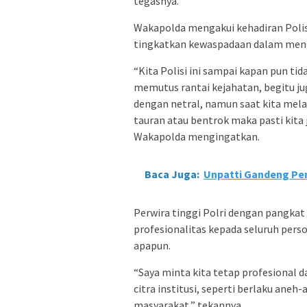
tegasnya.
Wakapolda mengakui kehadiran Polisi
tingkatkan kewaspadaan dalam men
“Kita Polisi ini sampai kapan pun ti
memutus rantai kejahatan, begitu ju
dengan netral, namun saat kita mel
tauran atau bentrok maka pasti kita
Wakapolda mengingatkan.
Baca Juga:
Unpatti Gandeng Pe
Perwira tinggi Polri dengan pangkat
profesionalitas kepada seluruh perso
apapun.
“Saya minta kita tetap profesional 
citra institusi, seperti berlaku ane
masyarakat,” tekannya.