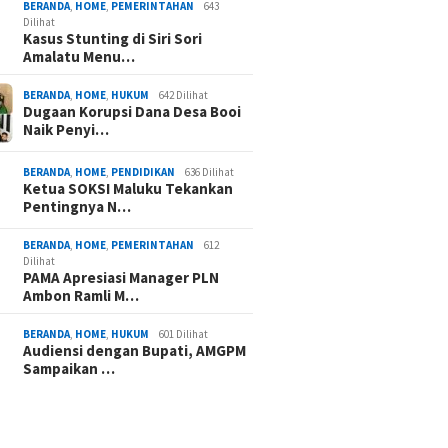
BERANDA
,
HOME
,
PEMERINTAHAN
643
Dilihat
Kasus Stunting di Siri Sori
Amalatu Menu…
BERANDA
,
HOME
,
HUKUM
642 Dilihat
Dugaan Korupsi Dana Desa Booi
Naik Penyi…
BERANDA
,
HOME
,
PENDIDIKAN
636 Dilihat
Ketua SOKSI Maluku Tekankan
Pentingnya N…
BERANDA
,
HOME
,
PEMERINTAHAN
612
Dilihat
PAMA Apresiasi Manager PLN
Ambon Ramli M…
BERANDA
,
HOME
,
HUKUM
601 Dilihat
Audiensi dengan Bupati, AMGPM
Sampaikan …