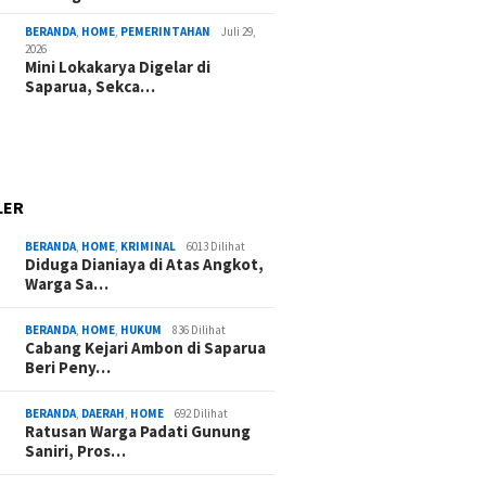
BERANDA
,
HOME
,
PEMERINTAHAN
Juli 29,
2026
Mini Lokakarya Digelar di
Saparua, Sekca…
LER
BERANDA
,
HOME
,
KRIMINAL
6013 Dilihat
Diduga Dianiaya di Atas Angkot,
Warga Sa…
BERANDA
,
HOME
,
HUKUM
836 Dilihat
Cabang Kejari Ambon di Saparua
Beri Peny…
BERANDA
,
DAERAH
,
HOME
692 Dilihat
Ratusan Warga Padati Gunung
Saniri, Pros…