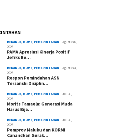
RINTAHAN
BERANDA
,
HOME
,
PEMERINTAHAN
Agustus 6,
2026
PAMA Apresiasi Kinerja Positif
Jefiks Be…
BERANDA
,
HOME
,
PEMERINTAHAN
Agustus 4,
2026
Respon Pemindahan ASN
Tersanski Disiplin…
BERANDA
,
HOME
,
PEMERINTAHAN
Juli 30,
2026
Morits Tamaela: Generasi Muda
Harus Bija…
BERANDA
,
HOME
,
PEMERINTAHAN
Juli 30,
2026
Pemprov Maluku dan KORMI
Canangkan Gerak…