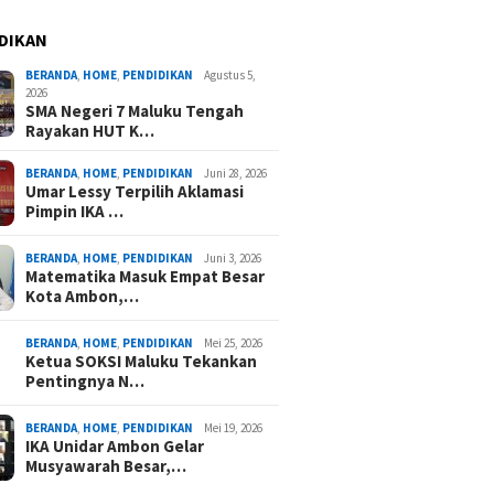
DIKAN
BERANDA
,
HOME
,
PENDIDIKAN
Agustus 5,
2026
SMA Negeri 7 Maluku Tengah
Rayakan HUT K…
BERANDA
,
HOME
,
PENDIDIKAN
Juni 28, 2026
Umar Lessy Terpilih Aklamasi
Pimpin IKA …
BERANDA
,
HOME
,
PENDIDIKAN
Juni 3, 2026
Matematika Masuk Empat Besar
Kota Ambon,…
BERANDA
,
HOME
,
PENDIDIKAN
Mei 25, 2026
Ketua SOKSI Maluku Tekankan
Pentingnya N…
BERANDA
,
HOME
,
PENDIDIKAN
Mei 19, 2026
IKA Unidar Ambon Gelar
Musyawarah Besar,…