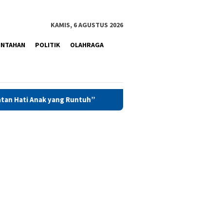
KAMIS, 6 AGUSTUS 2026
INTAHAN
POLITIK
OLAHRAGA
ng Runtuh”
Kunker ke Kanwil PAS Maluku, Saadiah Ulup