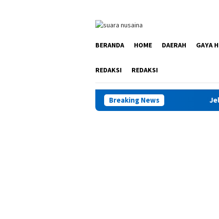
Loncat
ke
konten
BERANDA
HOME
DAERAH
GAYA H
REDAKSI
REDAKSI
Breaking News
Jelang HUT RI, Pemu