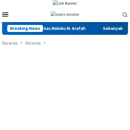
Loncat
ke
Menu
konten
Mobile
epala Basarnas Maluku M. Arafah
Breaking News
Sebanyak 922 Narapidana 
Beranda
Beranda