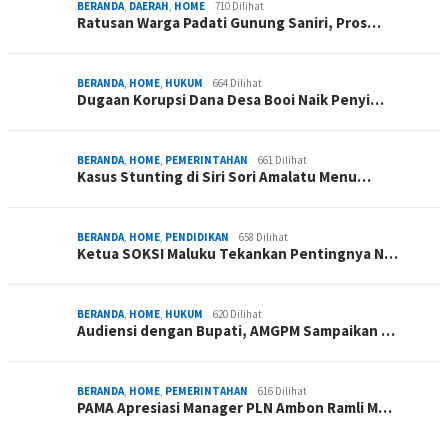
BERANDA
,
DAERAH
,
HOME
710 Dilihat
Ratusan Warga Padati Gunung Saniri, Pros…
BERANDA
,
HOME
,
HUKUM
664 Dilihat
Dugaan Korupsi Dana Desa Booi Naik Penyi…
BERANDA
,
HOME
,
PEMERINTAHAN
661 Dilihat
Kasus Stunting di Siri Sori Amalatu Menu…
BERANDA
,
HOME
,
PENDIDIKAN
658 Dilihat
Ketua SOKSI Maluku Tekankan Pentingnya N…
BERANDA
,
HOME
,
HUKUM
620 Dilihat
Audiensi dengan Bupati, AMGPM Sampaikan …
BERANDA
,
HOME
,
PEMERINTAHAN
616 Dilihat
PAMA Apresiasi Manager PLN Ambon Ramli M…