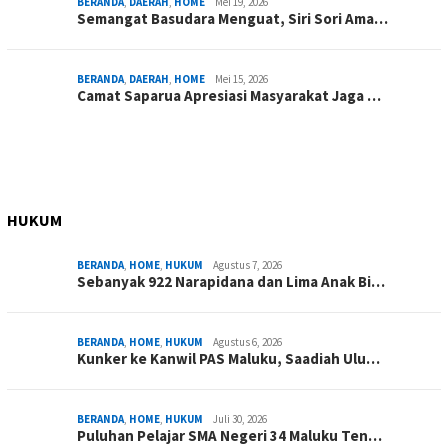
BERANDA
,
DAERAH
,
HOME
Mei 19, 2026
Semangat Basudara Menguat, Siri Sori Ama…
BERANDA
,
DAERAH
,
HOME
Mei 15, 2026
Camat Saparua Apresiasi Masyarakat Jaga …
HUKUM
BERANDA
,
HOME
,
HUKUM
Agustus 7, 2026
Sebanyak 922 Narapidana dan Lima Anak Bi…
BERANDA
,
HOME
,
HUKUM
Agustus 6, 2026
Kunker ke Kanwil PAS Maluku, Saadiah Ulu…
BERANDA
,
HOME
,
HUKUM
Juli 30, 2026
Puluhan Pelajar SMA Negeri 34 Maluku Ten…