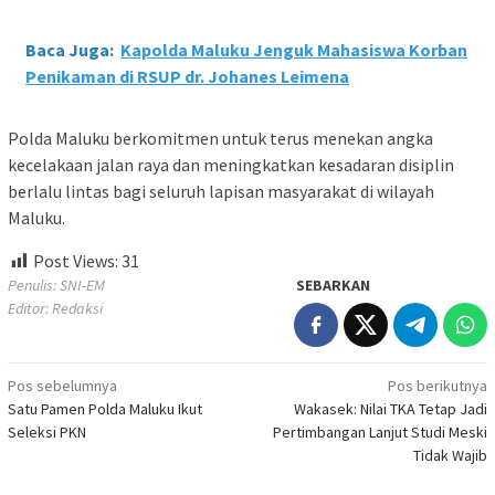
Baca Juga:
Kapolda Maluku Jenguk Mahasiswa Korban
Penikaman di RSUP dr. Johanes Leimena
Polda Maluku berkomitmen untuk terus menekan angka
kecelakaan jalan raya dan meningkatkan kesadaran disiplin
berlalu lintas bagi seluruh lapisan masyarakat di wilayah
Maluku.
Post Views:
31
Penulis: SNI-EM
SEBARKAN
Editor: Redaksi
Navigasi
Pos sebelumnya
Pos berikutnya
Satu Pamen Polda Maluku Ikut
Wakasek: Nilai TKA Tetap Jadi
pos
Seleksi PKN
Pertimbangan Lanjut Studi Meski
Tidak Wajib