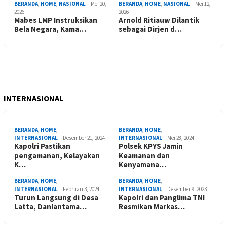
BERANDA
,
HOME
,
NASIONAL
Mei 20,
BERANDA
,
HOME
,
NASIONAL
Mei 12,
2026
2026
Mabes LMP Instruksikan
Arnold Ritiauw Dilantik
Bela Negara, Kama…
sebagai Dirjen d…
INTERNASIONAL
BERANDA
,
HOME
,
BERANDA
,
HOME
,
INTERNASIONAL
Desember 21, 2024
INTERNASIONAL
Mei 28, 2024
Kapolri Pastikan
Polsek KPYS Jamin
pengamanan, Kelayakan
Keamanan dan
K…
Kenyamana…
BERANDA
,
HOME
,
BERANDA
,
HOME
,
INTERNASIONAL
Februari 3, 2024
INTERNASIONAL
Desember 9, 2023
Turun Langsung di Desa
Kapolri dan Panglima TNI
Latta, Danlantama…
Resmikan Markas…