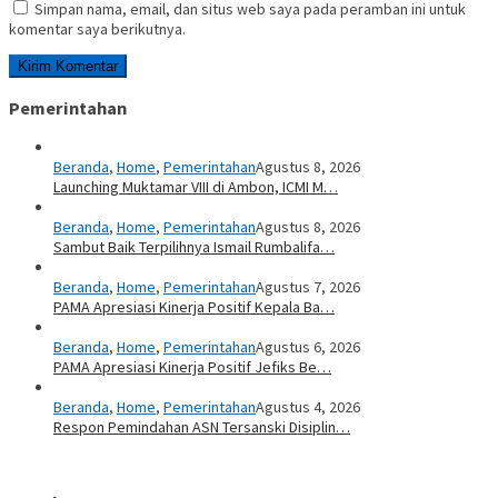
Simpan nama, email, dan situs web saya pada peramban ini untuk
komentar saya berikutnya.
Pemerintahan
Beranda
,
Home
,
Pemerintahan
Agustus 8, 2026
Launching Muktamar VIII di Ambon, ICMI M…
Beranda
,
Home
,
Pemerintahan
Agustus 8, 2026
Sambut Baik Terpilihnya Ismail Rumbalifa…
Beranda
,
Home
,
Pemerintahan
Agustus 7, 2026
PAMA Apresiasi Kinerja Positif Kepala Ba…
Beranda
,
Home
,
Pemerintahan
Agustus 6, 2026
PAMA Apresiasi Kinerja Positif Jefiks Be…
Beranda
,
Home
,
Pemerintahan
Agustus 4, 2026
Respon Pemindahan ASN Tersanski Disiplin…