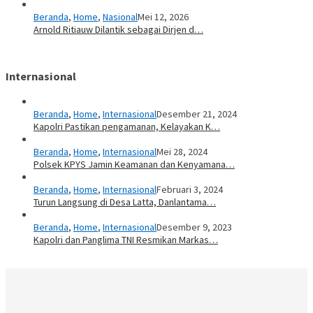
Beranda
,
Home
,
Nasional
Mei 12, 2026
Arnold Ritiauw Dilantik sebagai Dirjen d…
Internasional
Beranda
,
Home
,
Internasional
Desember 21, 2024
Kapolri Pastikan pengamanan, Kelayakan K…
Beranda
,
Home
,
Internasional
Mei 28, 2024
Polsek KPYS Jamin Keamanan dan Kenyamana…
Beranda
,
Home
,
Internasional
Februari 3, 2024
Turun Langsung di Desa Latta, Danlantama…
Beranda
,
Home
,
Internasional
Desember 9, 2023
Kapolri dan Panglima TNI Resmikan Markas…