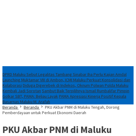
Breaking News
DPRD Maluku Sebut Legalitas Tambang Sinabar Iha Perlu Kajian Amdal
Launching Muktamar VIII di Ambon, ICMI Maluku Perkuat Konsolidasi dan
Kolaborasi
Diduga Digerebek di Indekos, Oknum Polwan Polda Maluku
Kembali Jadi Sorotan
Sambut Baik Terpilihnya Ismail Rumbalifar Pimpin
Golkar SBT, PAMA: Beliau Layak
PAMA Apresiasi Kinerja Positif Kepala
Basarnas Maluku M. Arafah
Beranda
Beranda
PKU Akbar PNM di Maluku Tengah, Dorong
Pemberdayaan untuk Perkuat Ekonomi Daerah
PKU Akbar PNM di Maluku