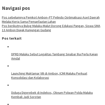
Navigasi pos
Pos sebelumnya
Pemkot Ambon–PT Pelindo Optimalisasi Aset Daerah
Melalui Kerja Sama Pemanfaatan Lahan
Pos berikutnya
Bulog Maluku-Malut Dorong Edukasi Pangan, Siswa SMA
13 Ambon Diajak Kunjungan Gudang
Pos terkait
DPRD Maluku Sebut Legalitas Tambang Sinabar Iha Perlu Kajian
Amdal
Launching Muktamar VIII di Ambon, ICMI Maluku Perkuat
Konsolidasi dan Kolaborasi
Diduga Digerebek di Indekos, Oknum Polwan Polda Maluku
Kembali Jadi Sorotan