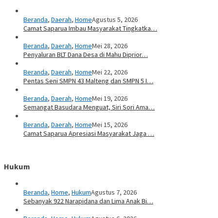
Beranda
,
Daerah
,
Home
Agustus 5, 2026
Camat Saparua Imbau Masyarakat Tingkatka…
Beranda
,
Daerah
,
Home
Mei 28, 2026
Penyaluran BLT Dana Desa di Mahu Diprior…
Beranda
,
Daerah
,
Home
Mei 22, 2026
Pentas Seni SMPN 43 Malteng dan SMPN 5 I…
Beranda
,
Daerah
,
Home
Mei 19, 2026
Semangat Basudara Menguat, Siri Sori Ama…
Beranda
,
Daerah
,
Home
Mei 15, 2026
Camat Saparua Apresiasi Masyarakat Jaga …
Hukum
Beranda
,
Home
,
Hukum
Agustus 7, 2026
Sebanyak 922 Narapidana dan Lima Anak Bi…