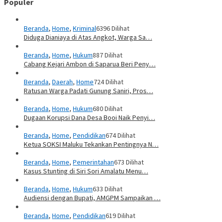
Populer
Beranda
,
Home
,
Kriminal
6396 Dilihat
Diduga Dianiaya di Atas Angkot, Warga Sa…
Beranda
,
Home
,
Hukum
887 Dilihat
Cabang Kejari Ambon di Saparua Beri Peny…
Beranda
,
Daerah
,
Home
724 Dilihat
Ratusan Warga Padati Gunung Saniri, Pros…
Beranda
,
Home
,
Hukum
680 Dilihat
Dugaan Korupsi Dana Desa Booi Naik Penyi…
Beranda
,
Home
,
Pendidikan
674 Dilihat
Ketua SOKSI Maluku Tekankan Pentingnya N…
Beranda
,
Home
,
Pemerintahan
673 Dilihat
Kasus Stunting di Siri Sori Amalatu Menu…
Beranda
,
Home
,
Hukum
633 Dilihat
Audiensi dengan Bupati, AMGPM Sampaikan …
Beranda
,
Home
,
Pendidikan
619 Dilihat