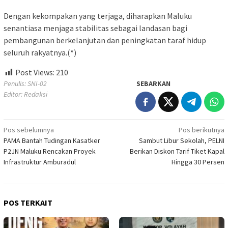
Dengan kekompakan yang terjaga, diharapkan Maluku
senantiasa menjaga stabilitas sebagai landasan bagi
pembangunan berkelanjutan dan peningkatan taraf hidup
seluruh rakyatnya.(*)
Post Views:
210
Penulis: SNI-02
SEBARKAN
Editor: Redaksi
Navigasi
Pos sebelumnya
Pos berikutnya
PAMA Bantah Tudingan Kasatker
Sambut Libur Sekolah, PELNI
pos
P2JN Maluku Rencakan Proyek
Berikan Diskon Tarif Tiket Kapal
Infrastruktur Amburadul
Hingga 30 Persen
POS TERKAIT