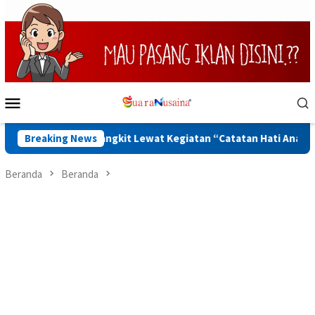
Loncat
ke
konten
Menu
Mobile
Diajak Bangkit Lewat Kegiatan “Catatan Hati Anak yang Runtuh”
Breaking News
Beranda
Beranda