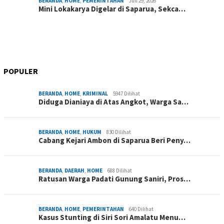
BERANDA
,
HOME
,
PEMERINTAHAN
Juli 29, 2026
Mini Lokakarya Digelar di Saparua, Sekca…
POPULER
BERANDA
,
HOME
,
KRIMINAL
5947 Dilihat
Diduga Dianiaya di Atas Angkot, Warga Sa…
BERANDA
,
HOME
,
HUKUM
830 Dilihat
Cabang Kejari Ambon di Saparua Beri Peny…
BERANDA
,
DAERAH
,
HOME
688 Dilihat
Ratusan Warga Padati Gunung Saniri, Pros…
BERANDA
,
HOME
,
PEMERINTAHAN
640 Dilihat
Kasus Stunting di Siri Sori Amalatu Menu…