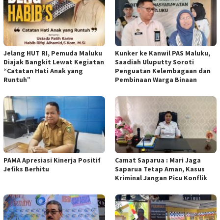
Jelang HUT RI, Pemuda Maluku
Kunker ke Kanwil PAS Maluku,
Diajak Bangkit Lewat Kegiatan
Saadiah Uluputty Soroti
“Catatan Hati Anak yang
Penguatan Kelembagaan dan
Runtuh”
Pembinaan Warga Binaan
PAMA Apresiasi Kinerja Positif
Camat Saparua : Mari Jaga
Jefiks Berhitu
Saparua Tetap Aman, Kasus
Kriminal Jangan Picu Konflik