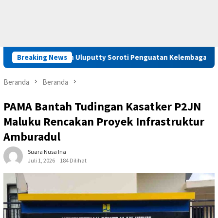
u, Saadiah Uluputty Soroti Penguatan Kelembagaan dan Pembin
Breaking News
Beranda
Beranda
PAMA Bantah Tudingan Kasatker P2JN
Maluku Rencakan Proyek Infrastruktur
Amburadul
Suara Nusa Ina
Juli 1, 2026
184 Dilihat