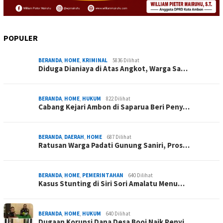
POPULER
BERANDA
,
HOME
,
KRIMINAL
5836 Dilihat
Diduga Dianiaya di Atas Angkot, Warga Sa…
BERANDA
,
HOME
,
HUKUM
822 Dilihat
Cabang Kejari Ambon di Saparua Beri Peny…
BERANDA
,
DAERAH
,
HOME
687 Dilihat
Ratusan Warga Padati Gunung Saniri, Pros…
BERANDA
,
HOME
,
PEMERINTAHAN
640 Dilihat
Kasus Stunting di Siri Sori Amalatu Menu…
BERANDA
,
HOME
,
HUKUM
640 Dilihat
Dugaan Korupsi Dana Desa Booi Naik Penyi…