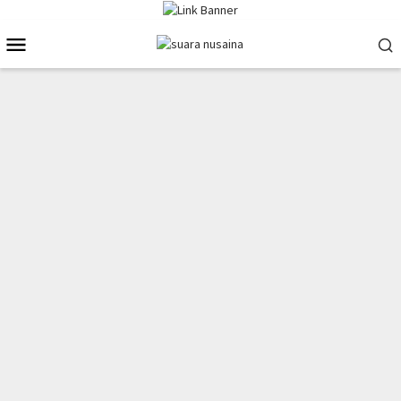
Loncat
ke
Menu
konten
Mobile