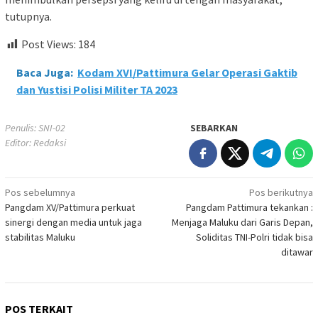
tutupnya.
Post Views:
184
Baca Juga:
Kodam XVI/Pattimura Gelar Operasi Gaktib
dan Yustisi Polisi Militer TA 2023
Penulis: SNI-02
SEBARKAN
Editor: Redaksi
Navigasi
Pos sebelumnya
Pos berikutnya
Pangdam XV/Pattimura perkuat
Pangdam Pattimura tekankan :
pos
sinergi dengan media untuk jaga
Menjaga Maluku dari Garis Depan,
stabilitas Maluku
Soliditas TNI-Polri tidak bisa
ditawar
POS TERKAIT