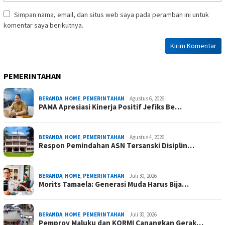
Simpan nama, email, dan situs web saya pada peramban ini untuk
komentar saya berikutnya.
PEMERINTAHAN
BERANDA
,
HOME
,
PEMERINTAHAN
Agustus 6, 2026
PAMA Apresiasi Kinerja Positif Jefiks Be…
BERANDA
,
HOME
,
PEMERINTAHAN
Agustus 4, 2026
Respon Pemindahan ASN Tersanski Disiplin…
BERANDA
,
HOME
,
PEMERINTAHAN
Juli 30, 2026
Morits Tamaela: Generasi Muda Harus Bija…
BERANDA
,
HOME
,
PEMERINTAHAN
Juli 30, 2026
Pemprov Maluku dan KORMI Canangkan Gerak…