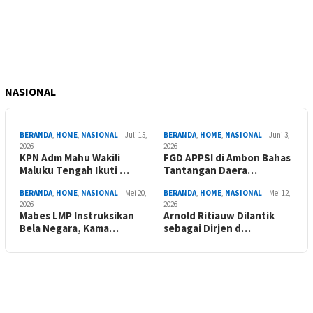
NASIONAL
BERANDA
,
HOME
,
NASIONAL
Juli 15,
BERANDA
,
HOME
,
NASIONAL
Juni 3,
2026
2026
KPN Adm Mahu Wakili
FGD APPSI di Ambon Bahas
Maluku Tengah Ikuti …
Tantangan Daera…
BERANDA
,
HOME
,
NASIONAL
Mei 20,
BERANDA
,
HOME
,
NASIONAL
Mei 12,
2026
2026
Mabes LMP Instruksikan
Arnold Ritiauw Dilantik
Bela Negara, Kama…
sebagai Dirjen d…