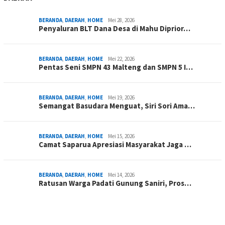
BERANDA
,
DAERAH
,
HOME
Mei 28, 2026
Penyaluran BLT Dana Desa di Mahu Diprior…
BERANDA
,
DAERAH
,
HOME
Mei 22, 2026
Pentas Seni SMPN 43 Malteng dan SMPN 5 I…
BERANDA
,
DAERAH
,
HOME
Mei 19, 2026
Semangat Basudara Menguat, Siri Sori Ama…
BERANDA
,
DAERAH
,
HOME
Mei 15, 2026
Camat Saparua Apresiasi Masyarakat Jaga …
BERANDA
,
DAERAH
,
HOME
Mei 14, 2026
Ratusan Warga Padati Gunung Saniri, Pros…