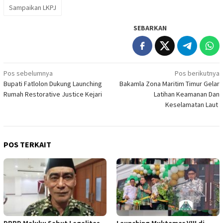
Sampaikan LKPJ
SEBARKAN
Navigasi
Pos sebelumnya
Pos berikutnya
Bupati Fatlolon Dukung Launching
Bakamla Zona Maritim Timur Gelar
pos
Rumah Restorative Justice Kejari
Latihan Keamanan Dan
Keselamatan Laut
POS TERKAIT
DPRD Maluku Sebut Legalitas
Launching Muktamar VIII di