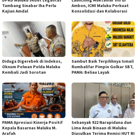
Tambang Sinabar Iha Perlu
Ambon, ICMI Maluku Perkuat
Kajian Amdal
Konsolidasi dan Kolaborasi
Diduga Digerebek di Indekos,
Sambut Baik Terpilihnya Ismail
Oknum Polwan Polda Maluku
Rumbalifar Pimpin Golkar SBT,
Kembali Jadi Sorotan
PAMA: Beliau Layak
PAMA Apresiasi Kinerja Positif
Sebanyak 922 Narapidana dan
Kepala Basarnas Maluku M.
Lima Anak Binaan di Maluku
Arafah
Diusulkan Terima Remisi HUT RI