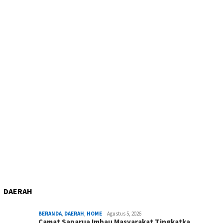
DAERAH
BERANDA
,
DAERAH
,
HOME
Agustus 5, 2026
Camat Saparua Imbau Masyarakat Tingkatka…