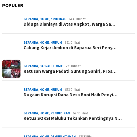
POPULER
BERANDA
,
HOME
,
KRIMINAL
6439 Dilihat
Diduga Dianiaya di Atas Angkot, Warga Sa…
BERANDA
,
HOME
,
HUKUM
891 Dilihat
Cabang Kejari Ambon di Saparua Beri Peny…
BERANDA
,
DAERAH
,
HOME
726 Dilihat
Ratusan Warga Padati Gunung Saniri, Pros…
BERANDA
,
HOME
,
HUKUM
683 Dilihat
Dugaan Korupsi Dana Desa Booi Naik Penyi…
BERANDA
,
HOME
,
PENDIDIKAN
677 Dilihat
Ketua SOKSI Maluku Tekankan Pentingnya N…
BERANDA
,
HOME
,
PEMERINTAHAN
676 Dilihat