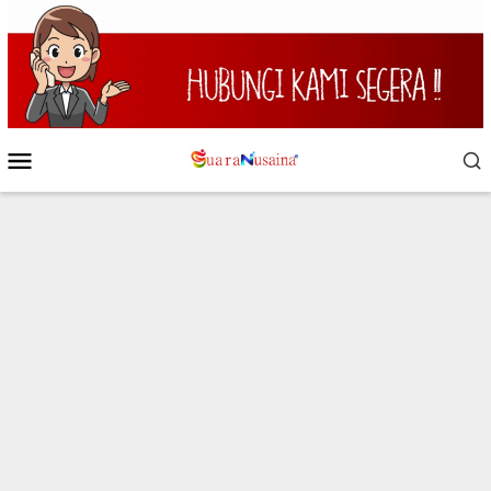
Loncat
ke
konten
Menu
Mobile