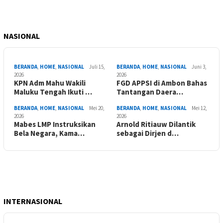
NASIONAL
BERANDA
,
HOME
,
NASIONAL
Juli 15,
BERANDA
,
HOME
,
NASIONAL
Juni 3,
2026
2026
KPN Adm Mahu Wakili
FGD APPSI di Ambon Bahas
Maluku Tengah Ikuti …
Tantangan Daera…
BERANDA
,
HOME
,
NASIONAL
Mei 20,
BERANDA
,
HOME
,
NASIONAL
Mei 12,
2026
2026
Mabes LMP Instruksikan
Arnold Ritiauw Dilantik
Bela Negara, Kama…
sebagai Dirjen d…
INTERNASIONAL