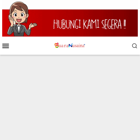
Loncat
ke
konten
Menu
Mobile