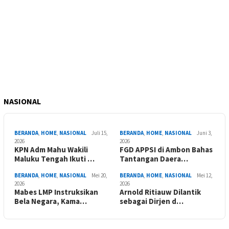
NASIONAL
BERANDA
,
HOME
,
NASIONAL
Juli 15,
BERANDA
,
HOME
,
NASIONAL
Juni 3,
2026
2026
KPN Adm Mahu Wakili
FGD APPSI di Ambon Bahas
Maluku Tengah Ikuti …
Tantangan Daera…
BERANDA
,
HOME
,
NASIONAL
Mei 20,
BERANDA
,
HOME
,
NASIONAL
Mei 12,
2026
2026
Mabes LMP Instruksikan
Arnold Ritiauw Dilantik
Bela Negara, Kama…
sebagai Dirjen d…