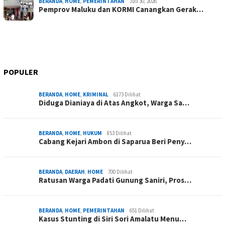
BERANDA
,
HOME
,
PEMERINTAHAN
Juli 30, 2026
Pemprov Maluku dan KORMI Canangkan Gerak…
POPULER
BERANDA
,
HOME
,
KRIMINAL
6173 Dilihat
Diduga Dianiaya di Atas Angkot, Warga Sa…
BERANDA
,
HOME
,
HUKUM
853 Dilihat
Cabang Kejari Ambon di Saparua Beri Peny…
BERANDA
,
DAERAH
,
HOME
700 Dilihat
Ratusan Warga Padati Gunung Saniri, Pros…
BERANDA
,
HOME
,
PEMERINTAHAN
651 Dilihat
Kasus Stunting di Siri Sori Amalatu Menu…