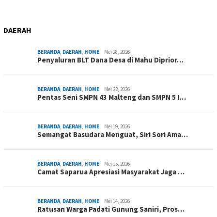
DAERAH
BERANDA
,
DAERAH
,
HOME
Mei 28, 2026
Penyaluran BLT Dana Desa di Mahu Diprior…
BERANDA
,
DAERAH
,
HOME
Mei 22, 2026
Pentas Seni SMPN 43 Malteng dan SMPN 5 I…
BERANDA
,
DAERAH
,
HOME
Mei 19, 2026
Semangat Basudara Menguat, Siri Sori Ama…
BERANDA
,
DAERAH
,
HOME
Mei 15, 2026
Camat Saparua Apresiasi Masyarakat Jaga …
BERANDA
,
DAERAH
,
HOME
Mei 14, 2026
Ratusan Warga Padati Gunung Saniri, Pros…