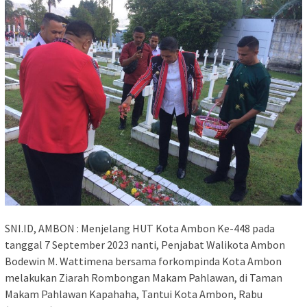
SNI.ID, AMBON : Menjelang HUT Kota Ambon Ke-448 pada
tanggal 7 September 2023 nanti, Penjabat Walikota Ambon
Bodewin M. Wattimena bersama forkompinda Kota Ambon
melakukan Ziarah Rombongan Makam Pahlawan, di Taman
Makam Pahlawan Kapahaha, Tantui Kota Ambon, Rabu