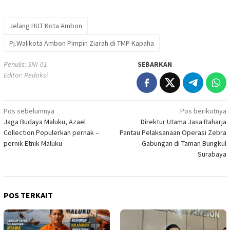
Jelang HUT Kota Ambon
Pj.Walikota Ambon Pimpin Ziarah di TMP Kapaha
Penulis: SNI-01
SEBARKAN
Editor: Redaksi
Navigasi
Pos sebelumnya
Pos berikutnya
Jaga Budaya Maluku, Azael
Direktur Utama Jasa Raharja
pos
Collection Populerkan pernak –
Pantau Pelaksanaan Operasi Zebra
pernik Etnik Maluku
Gabungan di Taman Bungkul
Surabaya
POS TERKAIT