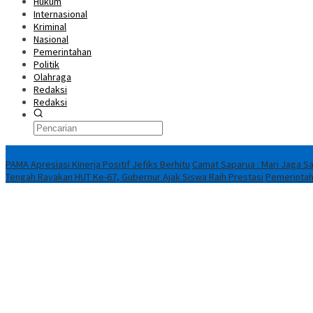
Hukum
Internasional
Kriminal
Nasional
Pemerintahan
Politik
Olahraga
Redaksi
Redaksi
Breaking News
PAMA Apresiasi Kinerja Positif Jefiks Berhitu
Camat Saparua : Mari Jaga Sa
Tengah Rayakan HUT Ke-67, Gubernur Ajak Siswa Raih Prestasi
Pemerintah