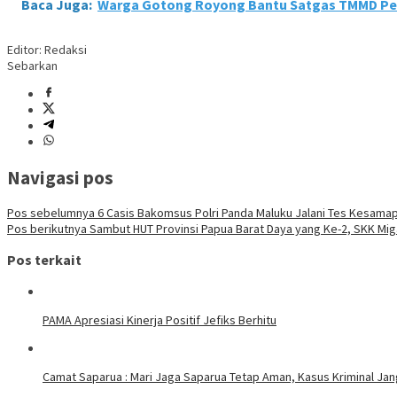
Baca Juga:
Warga Gotong Royong Bantu Satgas TMMD Per
Editor: Redaksi
Sebarkan
Navigasi pos
Pos sebelumnya
6 Casis Bakomsus Polri Panda Maluku Jalani Tes Kesama
Pos berikutnya
Sambut HUT Provinsi Papua Barat Daya yang Ke-2, SKK Mi
Pos terkait
PAMA Apresiasi Kinerja Positif Jefiks Berhitu
Camat Saparua : Mari Jaga Saparua Tetap Aman, Kasus Kriminal Jang