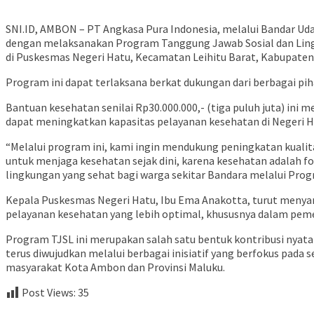
SNI.ID, AMBON – PT Angkasa Pura Indonesia, melalui Bandar U
dengan melaksanakan Program Tanggung Jawab Sosial dan Lingk
di Puskesmas Negeri Hatu, Kecamatan Leihitu Barat, Kabupaten
Program ini dapat terlaksana berkat dukungan dari berbagai p
Bantuan kesehatan senilai Rp30.000.000,- (tiga puluh juta) in
dapat meningkatkan kapasitas pelayanan kesehatan di Negeri H
“Melalui program ini, kami ingin mendukung peningkatan kuali
untuk menjaga kesehatan sejak dini, karena kesehatan adalah
lingkungan yang sehat bagi warga sekitar Bandara melalui Prog
Kepala Puskesmas Negeri Hatu, Ibu Ema Anakotta, turut menyam
pelayanan kesehatan yang lebih optimal, khususnya dalam peme
Program TJSL ini merupakan salah satu bentuk kontribusi nya
terus diwujudkan melalui berbagai inisiatif yang berfokus pad
masyarakat Kota Ambon dan Provinsi Maluku.
Post Views:
35