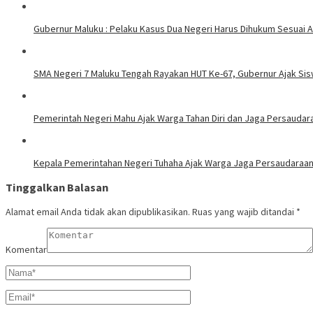
Gubernur Maluku : Pelaku Kasus Dua Negeri Harus Dihukum Sesuai A
SMA Negeri 7 Maluku Tengah Rayakan HUT Ke-67, Gubernur Ajak Sis
Pemerintah Negeri Mahu Ajak Warga Tahan Diri dan Jaga Persaudara
Kepala Pemerintahan Negeri Tuhaha Ajak Warga Jaga Persaudaraan
Tinggalkan Balasan
Alamat email Anda tidak akan dipublikasikan.
Ruas yang wajib ditandai
*
Komentar