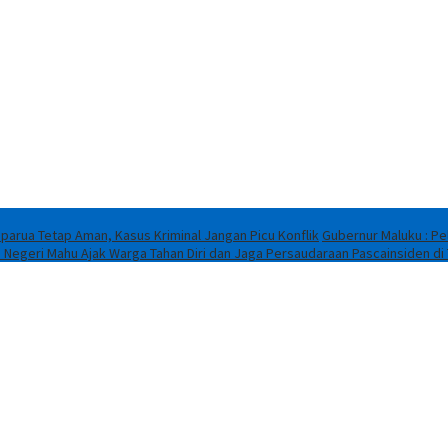
parua Tetap Aman, Kasus Kriminal Jangan Picu Konflik
Gubernur Maluku : Pe
 Negeri Mahu Ajak Warga Tahan Diri dan Jaga Persaudaraan Pascainsiden di