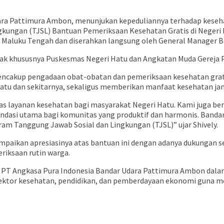
dara Pattimura Ambon, menunjukan kepeduliannya terhadap kese
ungan (TJSL) Bantuan Pemeriksaan Kesehatan Gratis di Negeri H
 Maluku Tengah dan diserahkan langsung oleh General Manager Ba
ihak khususnya Puskesmas Negeri Hatu dan Angkatan Muda Gereja 
i mencakup pengadaan obat-obatan dan pemeriksaan kesehatan gra
atu dan sekitarnya, sekaligus memberikan manfaat kesehatan jan
tas layanan kesehatan bagi masyarakat Negeri Hatu. Kami juga b
 fondasi utama bagi komunitas yang produktif dan harmonis. Ba
ram Tanggung Jawab Sosial dan Lingkungan (TJSL)” ujar Shively.
paikan apresiasinya atas bantuan ini dengan adanya dukungan sep
riksaan rutin warga.
ta PT Angkasa Pura Indonesia Bandar Udara Pattimura Ambon dal
a sektor kesehatan, pendidikan, dan pemberdayaan ekonomi guna m