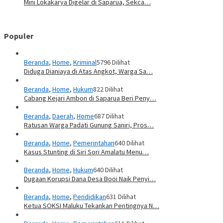
Mini Lokakarya Digelar di Saparua, Sekca…
Populer
Beranda
,
Home
,
Kriminal
5796 Dilihat
Diduga Dianiaya di Atas Angkot, Warga Sa…
Beranda
,
Home
,
Hukum
822 Dilihat
Cabang Kejari Ambon di Saparua Beri Peny…
Beranda
,
Daerah
,
Home
687 Dilihat
Ratusan Warga Padati Gunung Saniri, Pros…
Beranda
,
Home
,
Pemerintahan
640 Dilihat
Kasus Stunting di Siri Sori Amalatu Menu…
Beranda
,
Home
,
Hukum
640 Dilihat
Dugaan Korupsi Dana Desa Booi Naik Penyi…
Beranda
,
Home
,
Pendidikan
631 Dilihat
Ketua SOKSI Maluku Tekankan Pentingnya N…