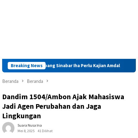
itas Tambang Sinabar Iha Perlu Kajian Amdal
Breaking News
Launching M
Beranda
Beranda
Dandim 1504/Ambon Ajak Mahasiswa
Jadi Agen Perubahan dan Jaga
Lingkungan
Suara Nusa Ina
Mei 8, 2025
41 Dilihat