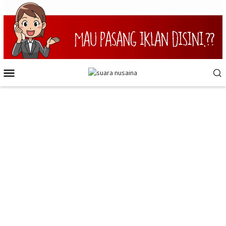
Loncat
ke
konten
Menu
Mobile