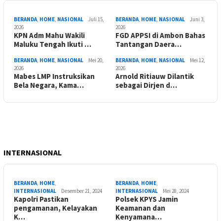
BERANDA
,
HOME
,
NASIONAL
Juli 15,
BERANDA
,
HOME
,
NASIONAL
Juni 3,
2026
2026
KPN Adm Mahu Wakili
FGD APPSI di Ambon Bahas
Maluku Tengah Ikuti …
Tantangan Daera…
BERANDA
,
HOME
,
NASIONAL
Mei 20,
BERANDA
,
HOME
,
NASIONAL
Mei 12,
2026
2026
Mabes LMP Instruksikan
Arnold Ritiauw Dilantik
Bela Negara, Kama…
sebagai Dirjen d…
INTERNASIONAL
BERANDA
,
HOME
,
BERANDA
,
HOME
,
INTERNASIONAL
Desember 21, 2024
INTERNASIONAL
Mei 28, 2024
Kapolri Pastikan
Polsek KPYS Jamin
pengamanan, Kelayakan
Keamanan dan
K…
Kenyamana…