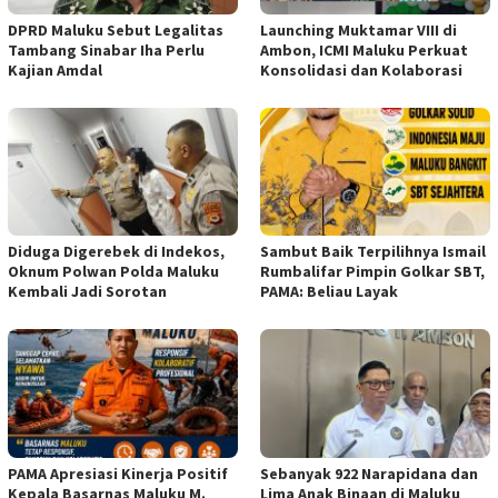
DPRD Maluku Sebut Legalitas
Launching Muktamar VIII di
Tambang Sinabar Iha Perlu
Ambon, ICMI Maluku Perkuat
Kajian Amdal
Konsolidasi dan Kolaborasi
Diduga Digerebek di Indekos,
Sambut Baik Terpilihnya Ismail
Oknum Polwan Polda Maluku
Rumbalifar Pimpin Golkar SBT,
Kembali Jadi Sorotan
PAMA: Beliau Layak
PAMA Apresiasi Kinerja Positif
Sebanyak 922 Narapidana dan
Kepala Basarnas Maluku M.
Lima Anak Binaan di Maluku