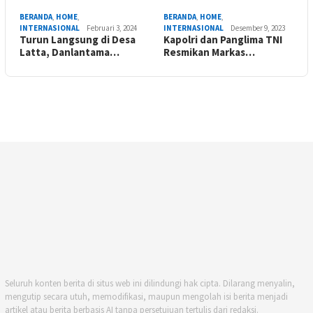
BERANDA
,
HOME
,
BERANDA
,
HOME
,
INTERNASIONAL
Februari 3, 2024
INTERNASIONAL
Desember 9, 2023
Turun Langsung di Desa
Kapolri dan Panglima TNI
Latta, Danlantama…
Resmikan Markas…
Seluruh konten berita di situs web ini dilindungi hak cipta. Dilarang menyalin,
mengutip secara utuh, memodifikasi, maupun mengolah isi berita menjadi
artikel atau berita berbasis AI tanpa persetujuan tertulis dari redaksi.