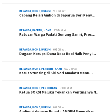
BERANDA
,
HOME
,
HUKUM
919 Dilihat
Cabang Kejari Ambon di Saparua Beri Peny…
BERANDA
,
DAERAH
,
HOME
739 Dilihat
Ratusan Warga Padati Gunung Saniri, Pros…
BERANDA
,
HOME
,
HUKUM
696 Dilihat
Dugaan Korupsi Dana Desa Booi Naik Penyi…
BERANDA
,
HOME
,
PEMERINTAHAN
690 Dilihat
Kasus Stunting di Siri Sori Amalatu Menu…
BERANDA
,
HOME
,
PENDIDIKAN
690 Dilihat
Ketua SOKSI Maluku Tekankan Pentingnya N…
BERANDA
,
HOME
,
HUKUM
652 Dilihat
Audiensi dengan Bupati, AMGPM Sampaikan …