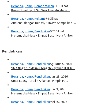
Beranda
,
Home
,
Pemerintahan
711 Dilihat
Kasus Stunting di Siri Sori Amalatu Menu…
Beranda
,
Home
,
Hukum
674 Dilihat
Audiensi dengan Bupati, AMGPM Sampaikan …
Beranda
,
Home
,
Pendidikan
662 Dilihat
Matematika Masuk Empat Besar Kota Ambon,…
Pendidikan
Beranda
,
Home
,
Pendidikan
Agustus 5, 2026
SMA Negeri 7 Maluku Tengah Rayakan HUT K…
Beranda
,
Home
,
Pendidikan
Juni 28, 2026
Umar Lessy Terpilih Aklamasi Pimpin IKA …
Beranda
,
Home
,
Pendidikan
Juni 3, 2026
Matematika Masuk Empat Besar Kota Ambon,…
Beranda
,
Home
,
Pendidikan
Mei 25, 2026