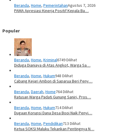
Beranda
,
Home
,
Pemerintahan
Agustus 7, 2026
PAMA Apresiasi Kinerja Positif Kepala Ba…
Populer
Beranda
,
Home
,
Kriminal
6749 Dilihat
Diduga Dianiaya di Atas Angkot, Warga Sa…
Beranda
,
Home
,
Hukum
948 Dilihat
Cabang Kejari Ambon di Saparua Beri Peny…
Beranda
,
Daerah
,
Home
764 Dilihat
Ratusan Warga Padati Gunung Saniri, Pros…
Beranda
,
Home
,
Hukum
714 Dilihat
Dugaan Korupsi Dana Desa Booi Naik Penyi…
Beranda
,
Home
,
Pendidikan
713 Dilihat
Ketua SOKSI Maluku Tekankan Pentingnya N…