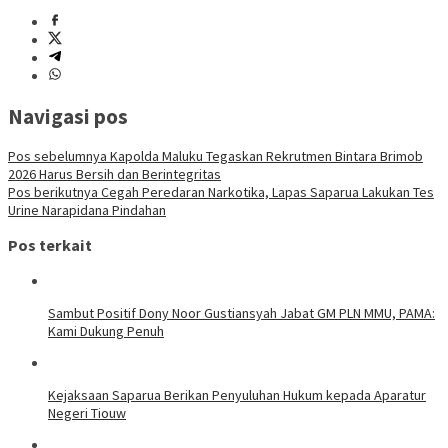
Navigasi pos
Pos sebelumnya
Kapolda Maluku Tegaskan Rekrutmen Bintara Brimob
2026 Harus Bersih dan Berintegritas
Pos berikutnya
Cegah Peredaran Narkotika, Lapas Saparua Lakukan Tes
Urine Narapidana Pindahan
Pos terkait
Sambut Positif Dony Noor Gustiansyah Jabat GM PLN MMU, PAMA:
Kami Dukung Penuh
Kejaksaan Saparua Berikan Penyuluhan Hukum kepada Aparatur
Negeri Tiouw