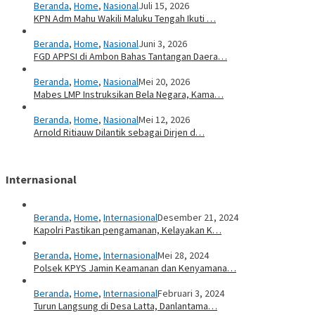
Beranda
,
Home
,
Nasional
Juli 15, 2026
KPN Adm Mahu Wakili Maluku Tengah Ikuti …
Beranda
,
Home
,
Nasional
Juni 3, 2026
FGD APPSI di Ambon Bahas Tantangan Daera…
Beranda
,
Home
,
Nasional
Mei 20, 2026
Mabes LMP Instruksikan Bela Negara, Kama…
Beranda
,
Home
,
Nasional
Mei 12, 2026
Arnold Ritiauw Dilantik sebagai Dirjen d…
Internasional
Beranda
,
Home
,
Internasional
Desember 21, 2024
Kapolri Pastikan pengamanan, Kelayakan K…
Beranda
,
Home
,
Internasional
Mei 28, 2024
Polsek KPYS Jamin Keamanan dan Kenyamana…
Beranda
,
Home
,
Internasional
Februari 3, 2024
Turun Langsung di Desa Latta, Danlantama…