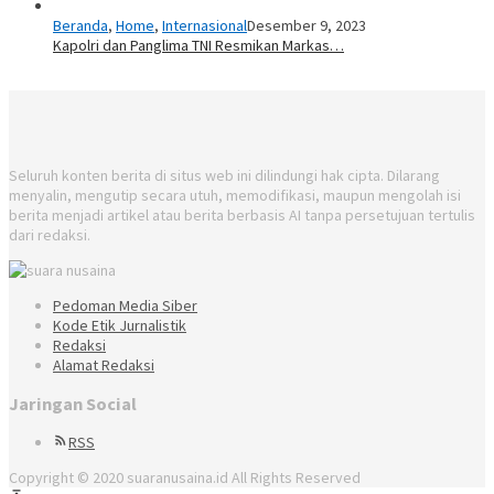
Beranda
,
Home
,
Internasional
Desember 9, 2023
Kapolri dan Panglima TNI Resmikan Markas…
Seluruh konten berita di situs web ini dilindungi hak cipta. Dilarang
menyalin, mengutip secara utuh, memodifikasi, maupun mengolah isi
berita menjadi artikel atau berita berbasis AI tanpa persetujuan tertulis
dari redaksi.
Pedoman Media Siber
Kode Etik Jurnalistik
Redaksi
Alamat Redaksi
Jaringan Social
RSS
Copyright © 2020 suaranusaina.id All Rights Reserved