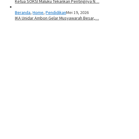
Ketua SOKSI Maluku Tekankan Pentingnya N…
Beranda
,
Home
,
Pendidikan
Mei 19, 2026
IKA Unidar Ambon Gelar Musyawarah Besar,…