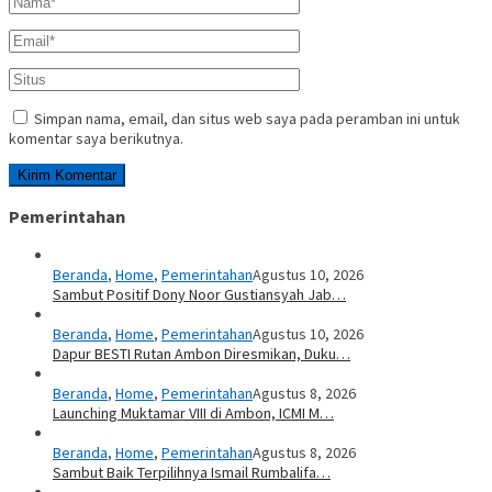
Simpan nama, email, dan situs web saya pada peramban ini untuk
komentar saya berikutnya.
Pemerintahan
Beranda
,
Home
,
Pemerintahan
Agustus 10, 2026
Sambut Positif Dony Noor Gustiansyah Jab…
Beranda
,
Home
,
Pemerintahan
Agustus 10, 2026
Dapur BESTI Rutan Ambon Diresmikan, Duku…
Beranda
,
Home
,
Pemerintahan
Agustus 8, 2026
Launching Muktamar VIII di Ambon, ICMI M…
Beranda
,
Home
,
Pemerintahan
Agustus 8, 2026
Sambut Baik Terpilihnya Ismail Rumbalifa…